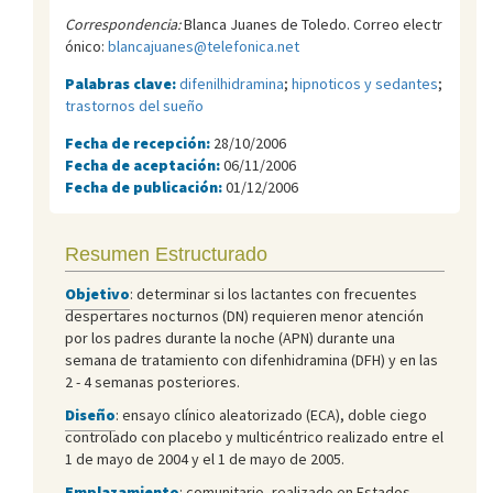
Correspondencia:
Blanca Juanes de Toledo. Correo electr
ónico:
blancajuanes@telefonica.net
Palabras clave:
difenilhidramina
;
hipnoticos y sedantes
;
trastornos del sueño
Fecha de recepción:
28/10/2006
Fecha de aceptación:
06/11/2006
Fecha de publicación:
01/12/2006
Resumen Estructurado
Objetivo
: determinar si los lactantes con frecuentes
despertares nocturnos (DN) requieren menor atención
por los padres durante la noche (APN) durante una
semana de tratamiento con difenhidramina (DFH) y en las
2 - 4 semanas posteriores.
Diseño
: ensayo clínico aleatorizado (ECA), doble ciego
controlado con placebo y multicéntrico realizado entre el
1 de mayo de 2004 y el 1 de mayo de 2005.
Emplazamiento
: comunitario, realizado en Estados