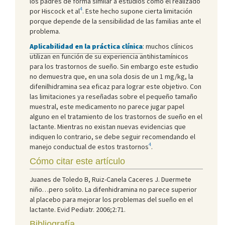
los padres de forma similar a estudios como el realizado
4
por Hiscock et al
. Este hecho supone cierta limitación
porque depende de la sensibilidad de las familias ante el
problema.
Aplicabilidad en la práctica clínica
: muchos clínicos
utilizan en función de su experiencia antihistamínicos
para los trastornos de sueño. Sin embargo este estudio
no demuestra que, en una sola dosis de un 1 mg/kg, la
difenilhidramina sea eficaz para lograr este objetivo. Con
las limitaciones ya reseñadas sobre el pequeño tamaño
muestral, este medicamento no parece jugar papel
alguno en el tratamiento de los trastornos de sueño en el
lactante. Mientras no existan nuevas evidencias que
indiquen lo contrario, se debe seguir recomendando el
4
manejo conductual de estos trastornos
.
Cómo citar este artículo
Juanes de Toledo B, Ruiz-Canela Caceres J. Duermete
niño…pero solito. La difenhidramina no parece superior
al placebo para mejorar los problemas del sueño en el
lactante. Evid Pediatr. 2006;2:71.
Bibliografía