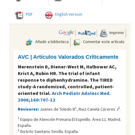
PDF
English Version
Imprimir
Añadir a biblioteca
Comentar este artículo
AVC | Artículos Valorados Críticamente
Merenstein D, Diener-West M, Halbower AC,
Krist A, Rubin HR. The trial of infant
response to diphenhydramine. The TIRED
study-A randomized, controlled, patient-
oriented trial.
Arch Pediatr Adolesc Med.
2006;160:707-12
1
2
Revisores:
Juanes de Toledo B
, Ruiz-Canela Cáceres J
.
1
Equipo de Atención Primaria El Espinillo. Área-11. Madrid.
España.
2
Distrito Sanitario Sevilla. España.