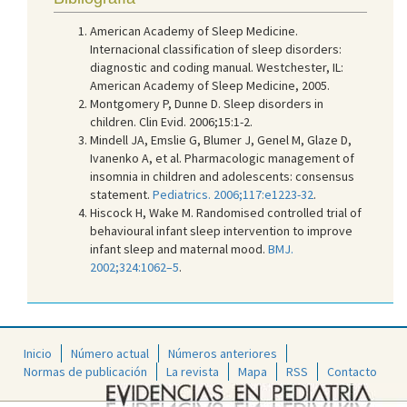
American Academy of Sleep Medicine.
Internacional classification of sleep disorders:
diagnostic and coding manual. Westchester, IL:
American Academy of Sleep Medicine, 2005.
Montgomery P, Dunne D. Sleep disorders in
children. Clin Evid. 2006;15:1-2.
Mindell JA, Emslie G, Blumer J, Genel M, Glaze D,
Ivanenko A, et al. Pharmacologic management of
insomnia in children and adolescents: consensus
statement.
Pediatrics. 2006;117:e1223-32
.
Hiscock H, Wake M. Randomised controlled trial of
behavioural infant sleep intervention to improve
infant sleep and maternal mood.
BMJ.
2002;324:1062–5
.
Inicio
Número actual
Números anteriores
Normas de publicación
La revista
Mapa
RSS
Contacto