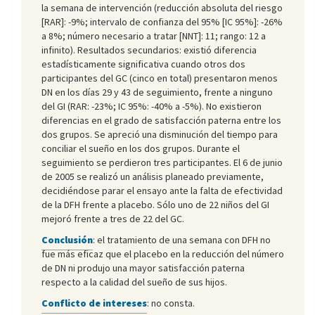
la semana de intervención (reducción absoluta del riesgo
[RAR]: -9%; intervalo de confianza del 95% [IC 95%]: -26%
a 8%; número necesario a tratar [NNT]: 11; rango: 12 a
infinito). Resultados secundarios: existió diferencia
estadísticamente significativa cuando otros dos
participantes del GC (cinco en total) presentaron menos
DN en los días 29 y 43 de seguimiento, frente a ninguno
del GI (RAR: -23%; IC 95%: -40% a -5%). No existieron
diferencias en el grado de satisfacción paterna entre los
dos grupos. Se apreció una disminución del tiempo para
conciliar el sueño en los dos grupos. Durante el
seguimiento se perdieron tres participantes. El 6 de junio
de 2005 se realizó un análisis planeado previamente,
decidiéndose parar el ensayo ante la falta de efectividad
de la DFH frente a placebo. Sólo uno de 22 niños del GI
mejoró frente a tres de 22 del GC.
Conclusión
: el tratamiento de una semana con DFH no
fue más eficaz que el placebo en la reducción del número
de DN ni produjo una mayor satisfacción paterna
respecto a la calidad del sueño de sus hijos.
Conflicto de intereses
: no consta.