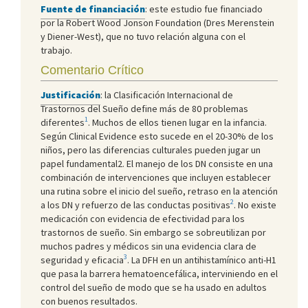
Fuente de financiación
: este estudio fue financiado
por la Robert Wood Jonson Foundation (Dres Merenstein
y Diener-West), que no tuvo relación alguna con el
trabajo.
Comentario Crítico
Justificación
: la Clasificación Internacional de
Trastornos del Sueño define más de 80 problemas
1
diferentes
. Muchos de ellos tienen lugar en la infancia.
Según Clinical Evidence esto sucede en el 20-30% de los
niños, pero las diferencias culturales pueden jugar un
papel fundamental
2
. El manejo de los DN consiste en una
combinación de intervenciones que incluyen establecer
una rutina sobre el inicio del sueño, retraso en la atención
2
a los DN y refuerzo de las conductas positivas
. No existe
medicación con evidencia de efectividad para los
trastornos de sueño. Sin embargo se sobreutilizan por
muchos padres y médicos sin una evidencia clara de
3
seguridad y eficacia
. La DFH en un antihistamínico anti-H1
que pasa la barrera hematoencefálica, interviniendo en el
control del sueño de modo que se ha usado en adultos
con buenos resultados.