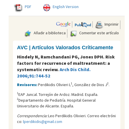
PDF
English Version
Imprimir
Añadir a biblioteca
Comentar este artículo
AVC | Artículos Valorados Críticamente
Hindely N, Ramchandani PG, Jones DPH. Risk
factors for recurrence of maltreatment: a
systematic review.
Arch Dis Child.
2006;91:744-52
1
2
Revisores:
Perdikidis Olivieri L
, González de Dios J
.
1
EAP Juncal. Torrejón de Ardoz. Madrid. España.
2
Departamento de Pediatría. Hospital General
Universitario de Alicante. España.
Correspondencia:
Leo Perdikidis Olivieri. Correo electróni
co:
lperdikidis@gmail.com