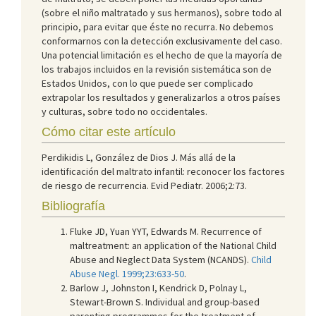
(sobre el niño maltratado y sus hermanos), sobre todo al
principio, para evitar que éste no recurra. No debemos
conformarnos con la detección exclusivamente del caso.
Una potencial limitación es el hecho de que la mayoría de
los trabajos incluidos en la revisión sistemática son de
Estados Unidos, con lo que puede ser complicado
extrapolar los resultados y generalizarlos a otros países
y culturas, sobre todo no occidentales.
Cómo citar este artículo
Perdikidis L, González de Dios J. Más allá de la
identificación del maltrato infantil: reconocer los factores
de riesgo de recurrencia. Evid Pediatr. 2006;2:73.
Bibliografía
Fluke JD, Yuan YYT, Edwards M. Recurrence of
maltreatment: an application of the National Child
Abuse and Neglect Data System (NCANDS).
Child
Abuse Negl. 1999;23:633-50
.
Barlow J, Johnston I, Kendrick D, Polnay L,
Stewart-Brown S. Individual and group-based
parenting programmes for the treatment of