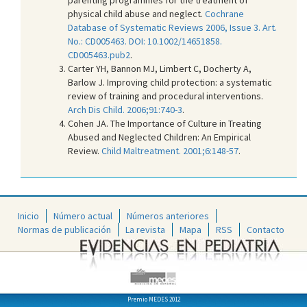
physical child abuse and neglect.
Cochrane
Database of Systematic Reviews 2006, Issue 3. Art.
No.: CD005463. DOI: 10.1002/14651858.
CD005463.pub2
.
Carter YH, Bannon MJ, Limbert C, Docherty A,
Barlow J. Improving child protection: a systematic
review of training and procedural interventions.
Arch Dis Child. 2006;91:740-3
.
Cohen JA. The Importance of Culture in Treating
Abused and Neglected Children: An Empirical
Review.
Child Maltreatment. 2001;6:148-57
.
Inicio
Número actual
Números anteriores
Normas de publicación
La revista
Mapa
RSS
Contacto
Premio MEDES 2012