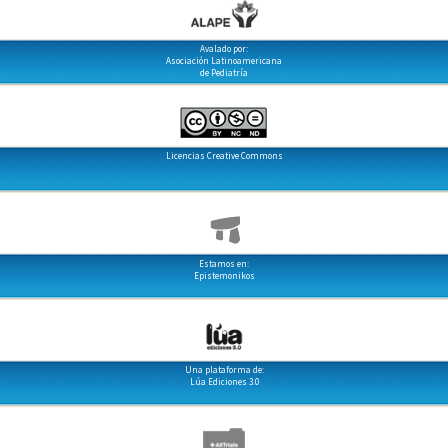
Avalado por:
Asociación Latinoamericana
de Pediatría
Licencias Creative Commons
Estamos en:
Epistemonikos
Una plataforma de:
Lúa Ediciones 3.0