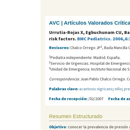
AVC | Artículos Valorados Críti
Urrutia-Rojas X, Egbuchunam CU, Bae
risk factors.
BMC Pediatrics. 2006,6:
1
Revisores:
Chalco Orrego JP
, Bada Mancilla 
1
Pediatra independiente. Madrid. España.
2
Servicio de Urgencias. Hospital de Emergencia
3
Unidad de Emergencia. Instituto Nacional de Sa
Correspondencia:
Juan Pablo Chalco Orrego. C
Palabras clave:
acantosis nigricans
;
niño
;
pre
Fecha de recepción:
/02/2007
Fecha de a
Resumen Estructurado
Objetivo
: conocer la prevalencia de presión 