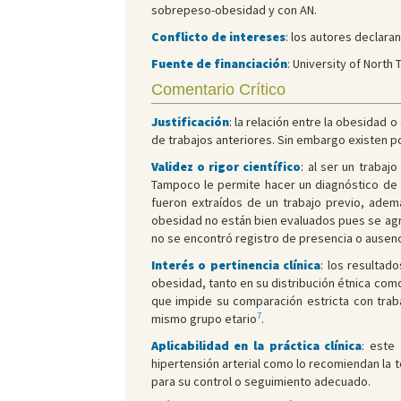
sobrepeso-obesidad y con AN.
Conflicto de intereses
: los autores declaran
Fuente de financiación
: University of North
Comentario Crítico
Justificación
: la relación entre la obesidad 
de trabajos anteriores. Sin embargo existen po
Validez o rigor científico
: al ser un trabaj
Tampoco le permite hacer un diagnóstico de HT
fueron extraídos de un trabajo previo, ade
obesidad no están bien evaluados pues se agreg
no se encontró registro de presencia o ausenc
Interés o pertinencia clínica
: los resultad
obesidad, tanto en su distribución étnica como 
que impide su comparación estricta con trab
7
mismo grupo etario
.
Aplicabilidad en la práctica clínica
: este
hipertensión arterial como lo recomiendan la 
para su control o seguimiento adecuado.