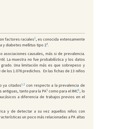
2
on factores raciales
, es conocida extensamente
4
a y diabetes mellitus tipo 2
.
 o asociaciones causales, más si de prevalencia.
il. La muestra no fue probabilística y los datos
 grado. Una limitación más es que sobrepeso y
 de los 1.076 predichos. En las fichas de 13 niños
1,2
o ya citados
con respecto a la prevalencia de
5
6
s antiguas, tanto para la PA
como para el IMC
, lo
ucásicos a diferencia de trabajos previos en el
trica y de detectar a su vez aquellos niños con
racterísticas un poco más relacionadas a PA altas