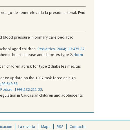
iesgo de tener elevada la presión arterial. Evid
d blood pressure in primary care pediatric
 school-aged children.
Pediatrics. 2004;113:475-82
.
schemic heart disease and diabetes type 2.
Horm
an children at risk for type 2 diabetes mellitus
ents: Update on the 1987 task force on high
6;98:649-58
.
 Pediatr. 1998;132:211-22
.
regulation in Caucasian children and adolescents
icación
La revista
Mapa
RSS
Contacto