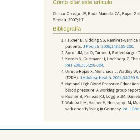
Cómo citar este artículo
Chalco Orrego JP, Bada Mancilla CA, Rojas Gal
Pediatr. 2007;3:7.
Bibliografía
Falkner B, Gidding SS, Ramírez-Garnica 
patients.
J Pediatr. 2006;148:195-200
.
Sorof JM, Lai D, Turner J, Poffenbarger
Kerem N, Guttmann H, Hochberg Z. The a
Res.2001;55:298-304
.
Urrutia-Rojas X, Menchaca J, Wadley W, A
(T2DM).
J Adolesc Health. 2004;34:290-9
.
National High Blood Pressure Education
blood pressure: A working group report
Rosner B, Prineas RJ, Loggie JM, Daniels
Wabitsch M, Hauner H, Hertrampf M, Much
with obesity living in Germany.
Int J Obe