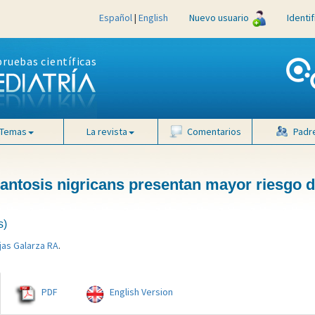
Español
|
English
Nuevo usuario
Identi
pruebas científicas
Temas
La revista
Comentarios
Padr
antosis nigricans presentan mayor riesgo d
s)
jas Galarza RA
.
PDF
English Version