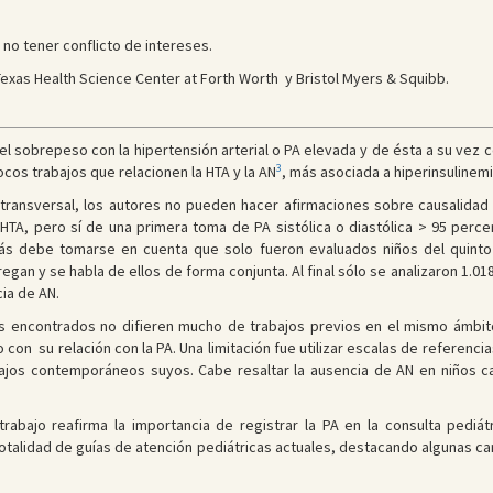
 no tener conflicto de intereses.
 Texas Health Science Center at Forth Worth y Bristol Myers & Squibb.
o el sobrepeso con la hipertensión arterial o PA elevada
y de ésta a su vez c
3
cos trabajos que relacionen la HTA y la AN
, más asociada a hiperinsulinemi
o transversal, los autores no pueden hacer afirmaciones sobre causalidad
A, pero sí de una primera toma de PA sistólica o diastólica > 95 percent
más debe tomarse en cuenta que solo fueron evaluados niños del quinto
an y se habla de ellos de forma conjunta. Al final sólo se analizaron 1.018
ia de AN.
os encontrados no difieren mucho de trabajos previos en el mismo ámbit
con su relación con la PA. Una limitación fue utilizar escalas de referencia
ajos contemporáneos suyos. Cabe resaltar la ausencia de AN en niños ca
 trabajo reafirma la importancia de registrar la PA en la consulta pediá
totalidad de guías de atención pediátricas actuales, destacando algunas ca