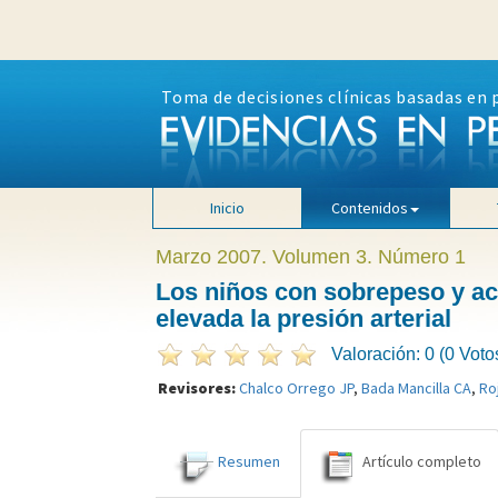
Toma de decisiones clínicas basadas en 
Inicio
Contenidos
Marzo 2007. Volumen 3. Número 1
Los niños con sobrepeso y ac
elevada la presión arterial
Valoración: 0 (0 Voto
Revisores:
Chalco Orrego JP
,
Bada Mancilla CA
,
Ro
Resumen
Artículo completo