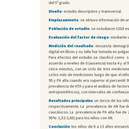
del 5º grado.
Diseño
: estudio descriptivo y transversal.
Emplazamiento
: se obtuvo información de un
Población de estudio
: se estudiaron 1018 e
Evaluación del factor de riesgo
: mediante u
Medición del resultado
: encuesta demográf
digital en libras y su talla fue tomada en pul
Para efectos del estudio se clasificó como so
acuerdo a niveles de 0 (ausencia) hasta 4 y al 
cinco minutos, con un ciclo de tres medicione
ciclos más de mediciones luego de que el niño
95 y PA alta cuando era superior al percentil 9
prevalencia de HTA y para el análisis de facto
antropométricos), con intervalos de confianza 
Resultados principales
: un tercio de los n
respectivamente. La prevalencia de AN fue d
caucásicos. La prevalencia de PA alta fue de 
95%: 1,52-3,65) para los niños con AN.
Conclusión
: los niños de 8 a 13 años encues