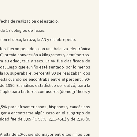
fecha de realización del estudio.
 de 17 colegios de Texas.
con el sexo, la raza, la AN y el sobrepeso.
ntes fueron pesados con una balanza electrónica
MC) previa conversión a kilogramos y centímetros.
 su edad, talla y sexo. La AN fue clasificada de
edida, luego que el niño esté sentado por lo menos
la PA superaba el percentil 90 se realizaban dos
-alta cuando se encontraba entre el percentil 90-
e 1996. El análisis estadístico se realizó, para la
múltiple para factores confusores (demográficos y
23,5% para afroamericanos, hispanos y caucásicos
egar a encontrarse algún caso en el subgrupo de
dad fue de 3,05 (IC 95%: 2,11-4,41) y de 2,36 (IC
PA alta de 20%, siendo mayor entre los niños con