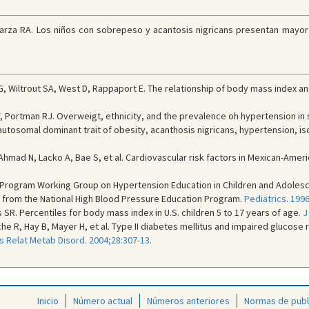
arza RA. Los niños con sobrepeso y acantosis nigricans presentan mayor r
G, Wiltrout SA, West D, Rappaport E. The relationship of body mass index an
 T, Portman RJ. Overweigt, ethnicity, and the prevalence oh hypertension in
utosomal dominant trait of obesity, acanthosis nigricans, hypertension, i
hmad N, Lacko A, Bae S, et al. Cardiovascular risk factors in Mexican-Americ
 Program Working Group on Hypertension Education in Children and Adolesc
 from the National High Blood Pressure Education Program.
Pediatrics. 199
 SR. Percentiles for body mass index in U.S. children 5 to 17 years of age.
J
e R, Hay B, Mayer H, et al. Type II diabetes mellitus and impaired glucose 
s Relat Metab Disord. 2004;28:307-13
.
Inicio
Número actual
Números anteriores
Normas de publ