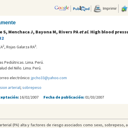
Imprimir
camente
 S, Menchaca J, Bayona M, Rivers PA
et al
. High blood press
32
2
3
CA
, Rojas Galarza RA
.
s Pediátricas. Lima. Perú.
lud del Niño. Lima. Perú.
orreo electrónico:
jpcho33@yahoo.com
sion arterial
;
sobrepeso
ceptación:
16/02/2007
Fecha de publicación:
01/03/2007
arterial (PA) alta y factores de riesgo asociados como sexo, sobrepeso, a