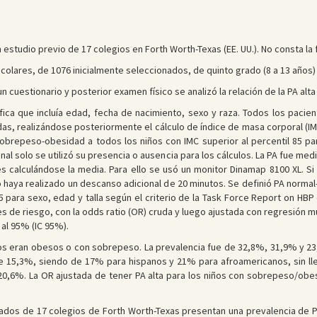
 estudio previo de 17 colegios en Forth Worth-Texas (EE. UU.). No consta la 
scolares, de 1076 inicialmente seleccionados, de quinto grado (8 a 13 años)
n cuestionario y posterior examen físico se analizó la relación de la PA alta 
ica que incluía edad, fecha de nacimiento, sexo y raza. Todos los pacie
gadas, realizándose posteriormente el cálculo de índice de masa corporal (I
brepeso-obesidad a todos los niños con IMC superior al percentil 85 para
final solo se utilizó su presencia o ausencia para los cálculos. La PA fue m
s calculándose la media. Para ello se usó un monitor Dinamap 8100 XL. Si 
 haya realizado un descanso adicional de 20 minutos. Se definió PA normal
5 para sexo, edad y talla según el criterio de la Task Force Report on HBP d
res de riesgo, con la odds ratio (OR) cruda y luego ajustada con regresión 
al 95% (IC 95%).
iños eran obesos o con sobrepeso. La prevalencia fue de 32,8%, 31,9% y 
e 15,3%, siendo de 17% para hispanos y 21% para afroamericanos, sin ll
20,6%. La OR ajustada de tener PA alta para los niños con sobrepeso/obesi
tados de 17 colegios de Forth Worth-Texas presentan una prevalencia de 