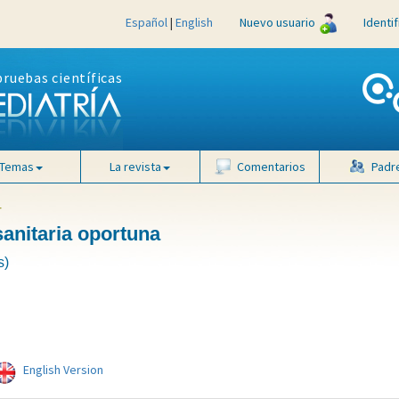
Español
|
English
Nuevo usuario
Identi
pruebas científicas
Temas
La revista
Comentarios
Padr
4
sanitaria oportuna
s)
English Version