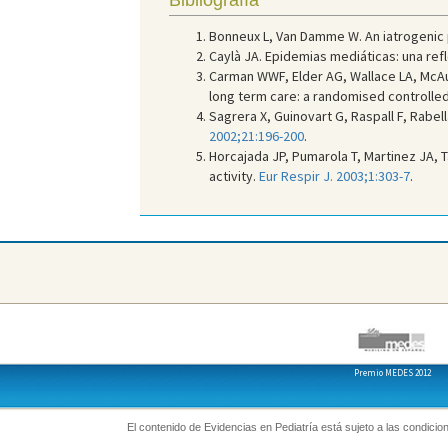
Bibliografía
Bonneux L, Van Damme W. An iatrogenic 
Caylà JA. Epidemias mediáticas: una refl
Carman WWF, Elder AG, Wallace LA, McAula
long term care: a randomised controlled 
Sagrera X, Guinovart G, Raspall F, Rabella
2002;21:196-200
.
Horcajada JP, Pumarola T, Martinez JA, T
activity.
Eur Respir J. 2003;1:303-7
.
Premio MEDES 2012
El contenido de Evidencias en Pediatría está sujeto a las condicion