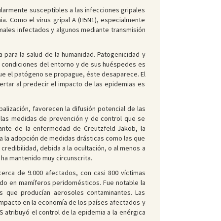
cularmente susceptibles a las infecciones gripales
a. Como el virus gripal A (H5N1), especialmente
imales infectados y algunos mediante transmisión
 para la salud de la humanidad. Patogenicidad y
s condiciones del entorno y de sus huéspedes es
que el patógeno se propague, éste desaparece. El
rtar al predecir el impacto de las epidemias es
lización, favorecen la difusión potencial de las
 las medidas de prevención y de control que se
ante de la enfermedad de Creutzfeld-Jakob, la
ca la adopción de medidas drásticas como las que
redibilidad, debida a la ocultación, o al menos a
e ha mantenido muy circunscrita.
erca de 9.000 afectados, con casi 800 víctimas
ado en mamíferos peridomésticos. Fue notable la
as que producían aerosoles contaminantes. Las
mpacto en la economía de los países afectados y
atribuyó el control de la epidemia a la enérgica