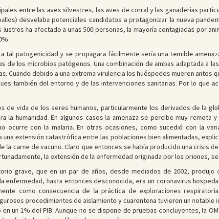
ripales entre las aves silvestres, las aves de corral y las ganaderías parti
allos) desvelaba potenciales candidatos a protagonizar la nueva pandemi
s lustros ha afectado a unas 500 personas, la mayoría contagiadas por an
50%.
a tal patogenicidad y se propagara fácilmente sería una temible amenaza
icas de los microbios patógenos. Una combinación de ambas adaptada a la
stas. Cuando debido a una extrema virulencia los huéspedes mueren antes 
también del entorno y de las intervenciones sanitarias. Por lo que ace
s de vida de los seres humanos, particularmente los derivados de la globa
ara la humanidad. En algunos casos la amenaza se percibe muy remota y
o ocurre con la malaria. En otras ocasiones, como sucedió con la vari
 una extensión catastrófica entre las poblaciones bien alimentadas, expli
e la carne de vacuno. Claro que entonces se había producido una crisis de c
fortunadamente, la extensión de la enfermedad originada por los priones, s
torio grave, que en un par de años, desde mediados de 2002, produjo c
e la enfermedad, hasta entonces desconocida, era un coronavirus hosped
emente como consecuencia de la práctica de exploraciones respiratori
gurosos procedimientos de aislamiento y cuarentena tuvieron un notable i
 en un 1% del PIB. Aunque no se dispone de pruebas concluyentes, la OMS 