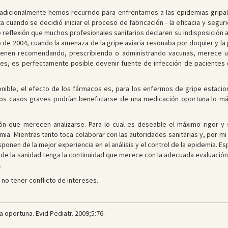
 tradicionalmente hemos recurrido para enfrentarnos a las epidemias grip
a cuando se decidió iniciar el proceso de fabricación - la eficacia y segu
de reflexión que muchos profesionales sanitarios declaren su indisposición 
o de 2004, cuando la amenaza de la gripe aviaria resonaba por doquier y la
enen recomendando, prescribiendo o administrando vacunas, merece un
es, es perfectamente posible devenir fuente de infección de pacientes
onible, el efecto de los fármacos es, para los enfermos de gripe estacio
los casos graves podrían beneficiarse de una medicación oportuna lo má
ión que merecen analizarse. Para lo cual es deseable el máximo rigor 
. Mientras tanto toca colaborar con las autoridades sanitarias y, por mi
sponen de la mejor experiencia en el análisis y el control de la epidemia. 
s de la sanidad tenga la continuidad que merece con la adecuada evaluación
.
 no tener conflicto de intereses.
a oportuna. Evid Pediatr. 2009;5:76.