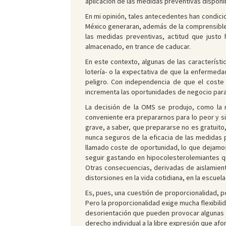
aplicación de las medidas preventivas disponibl
En mi opinión, tales antecedentes han condici
México generaran, además de la comprensible 
las medidas preventivas, actitud que justo
almacenado, en trance de caducar.
En este contexto, algunas de las característi
lotería- o la expectativa de que la enfermeda
peligro. Con independencia de que el coste
incrementa las oportunidades de negocio para la
La decisión de la OMS se produjo, como la 
conveniente era prepararnos para lo peor y s
grave, a saber, que prepararse no es gratuito
nunca seguros de la eficacia de las medidas p
llamado coste de oportunidad, lo que dejamos 
seguir gastando en hipocolesterolemiantes qu
Otras consecuencias, derivadas de aislamiento
distorsiones en la vida cotidiana, en la escuel
Es, pues, una cuestión de proporcionalidad, 
Pero la proporcionalidad exige mucha flexibili
desorientación que pueden provocar algunas a
derecho individual a la libre expresión que af