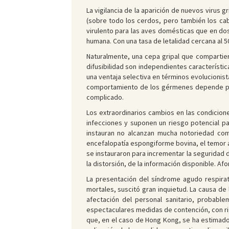
La vigilancia de la aparición de nuevos virus g
(sobre todo los cerdos, pero también los cab
virulento para las aves domésticas que en do
humana. Con una tasa de letalidad cercana al 
Naturalmente, una cepa gripal que compartier
difusibilidad son independientes característ
una ventaja selectiva en términos evolucioni
comportamiento de los gérmenes depende pues 
complicado.
Los extraordinarios cambios en las condicione
infecciones y suponen un riesgo potencial p
instauran no alcanzan mucha notoriedad com
encefalopatía espongiforme bovina, el temor a
se instauraron para incrementar la seguridad d
la distorsión, de la información disponible. A
La presentación del síndrome agudo respira
mortales, suscitó gran inquietud. La causa d
afectación del personal sanitario, probabl
espectaculares medidas de contención, con ri
que, en el caso de Hong Kong, se ha estimado