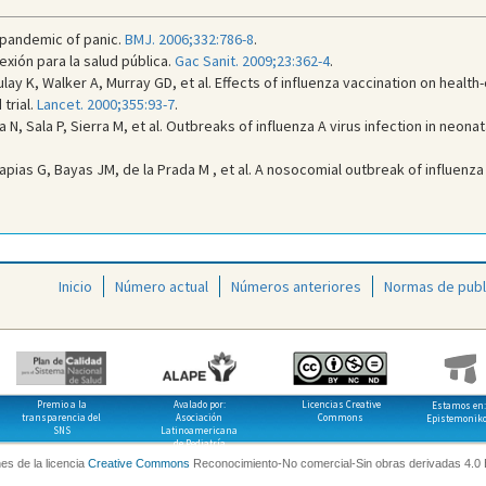
pandemic of panic.
BMJ. 2006;332:786-8
.
exión para la salud pública.
Gac Sanit. 2009;23:362-4
.
y K, Walker A, Murray GD, et al. Effects of influenza vaccination on health-
trial.
Lancet. 2000;355:93-7
.
 N, Sala P, Sierra M, et al. Outbreaks of influenza A virus infection in neonat
apias G, Bayas JM, de la Prada M , et al. A nosocomial outbreak of influenz
Inicio
Número actual
Números anteriores
Normas de publ
Premio a la
Avalado por:
Licencias Creative
Estamos en:
transparencia del
Asociación
Commons
Epistemonik
SNS
Latinoamericana
de Pediatría
es de la licencia
Creative Commons
Reconocimiento-No comercial-Sin obras derivadas 4.0