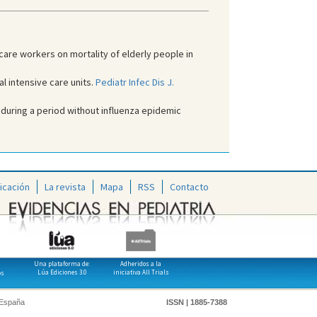
care workers on mortality of elderly people in
al intensive care units.
Pediatr Infec Dis J.
a during a period without influenza epidemic
icación
La revista
Mapa
RSS
Contacto
Una plataforma de:
Adheridos a la
Lúa Ediciones 3.0
iniciativa All Trials
os
 España
ISSN | 1885-7388