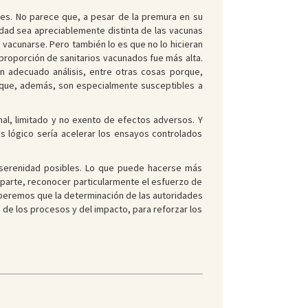
ales. No parece que, a pesar de la premura en su
ridad sea apreciablemente distinta de las vacunas
a vacunarse. Pero también lo es que no lo hicieran
 proporción de sanitarios vacunados fue más alta.
 adecuado análisis, entre otras cosas porque,
 que, además, son especialmente susceptibles a
nal, limitado y no exento de efectos adversos. Y
s lógico sería acelerar los ensayos controlados
y serenidad posibles. Lo que puede hacerse más
 parte, reconocer particularmente el esfuerzo de
Esperemos que la determinación de las autoridades
 de los procesos y del impacto, para reforzar los