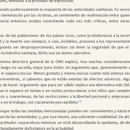
es, limitadas a la profilaxis de exposición.
onado poderosamente la respuesta de las autoridades sanitarias. Es veros
lamentación por las víctimas, un sentimiento de reafirmación entre quien
 hasta entonces estaba cosechando cada vez más críticas, entre otras 
cas de las poblaciones de los países ricos, como la intolerancia a la inc
d y la muerte son siempre, o casi, evitables, presiona a los representante
 pueda ser desproporcionado, incluso sin tener la seguridad de que e
 industria sanitaria, dicho sea sin ánimo valorativo.
misma directora general de la OMS explicó, tras muchas consideracione
i luego no sucedía, mejor para todos. Un argumento que, aparentemente al
, ni siquiera inocuo. Menos gratuito y menos inocuo cuanto más intensa se
reventivas, sí sabemos que no están exentas de efectos adversos. Algunos
de hacer. Argumento que para ser válido implica una alternativa más útil.
e ni siquiera se toman o en visitas protocolarias a los niños que cumple
s y cuarentenas, de las restricciones a la libertad personal y empresaria
1,2
a o en el trabajo, son claramente perceptibles
porque todas las medidas mencionadas pueden ser convenientes y hasta imp
dad de las autoridades y, por eso mismo, una suficiente credibilidad. De ah
ctitudes corporativas mientras se está desarrollando la epidemia, de di
ortunadamente disfrutamos en la actualidad.