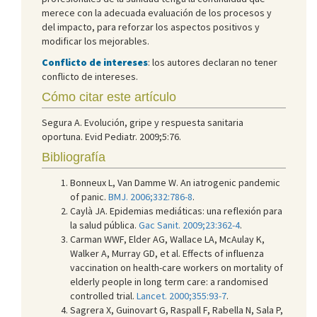
merece con la adecuada evaluación de los procesos y
del impacto, para reforzar los aspectos positivos y
modificar los mejorables.
Conflicto de intereses
: los autores declaran no tener
conflicto de intereses.
Cómo citar este artículo
Segura A. Evolución, gripe y respuesta sanitaria
oportuna. Evid Pediatr. 2009;5:76.
Bibliografía
Bonneux L, Van Damme W. An iatrogenic pandemic
of panic.
BMJ. 2006;332:786-8
.
Caylà JA. Epidemias mediáticas: una reflexión para
la salud pública.
Gac Sanit. 2009;23:362-4
.
Carman WWF, Elder AG, Wallace LA, McAulay K,
Walker A, Murray GD, et al. Effects of influenza
vaccination on health-care workers on mortality of
elderly people in long term care: a randomised
controlled trial.
Lancet. 2000;355:93-7
.
Sagrera X, Guinovart G, Raspall F, Rabella N, Sala P,