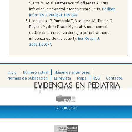
Sierra M, et al. Outbreaks of influenza A virus
infection in neonatal intensive care units.
Pediatr
Infec Dis J. 2002;21:196-200
.
Horcajada JP, Pumarola T, Martinez JA, Tapias G,
Bayas JM, de la Prada M , et al. A nosocomial
outbreak of influenza during a period without
influenza epidemic activity.
Eur Respir J.
2003;1:303-7
.
Inicio
Número actual
Números anteriores
Normas de publicación
La revista
Mapa
RSS
Contacto
Premio MEDES 2012