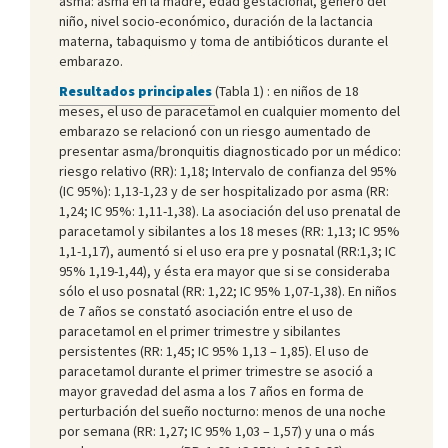
asma: asma en la madre, edad gestacional, género del
niño, nivel socio-económico, duración de la lactancia
materna, tabaquismo y toma de antibióticos durante el
embarazo.
Resultados principales
(Tabla 1) : en niños de 18
meses, el uso de paracetamol en cualquier momento del
embarazo se relacionó con un riesgo aumentado de
presentar asma/bronquitis diagnosticado por un médico:
riesgo relativo (RR): 1,18; Intervalo de confianza del 95%
(IC 95%): 1,13-1,23 y de ser hospitalizado por asma (RR:
1,24; IC 95%: 1,11-1,38). La asociación del uso prenatal de
paracetamol y sibilantes a los 18 meses (RR: 1,13; IC 95%
1,1-1,17), aumentó si el uso era pre y posnatal (RR:1,3; IC
95% 1,19-1,44), y ésta era mayor que si se consideraba
sólo el uso posnatal (RR: 1,22; IC 95% 1,07-1,38). En niños
de 7 años se constató asociación entre el uso de
paracetamol en el primer trimestre y sibilantes
persistentes (RR: 1,45; IC 95% 1,13 – 1,85). El uso de
paracetamol durante el primer trimestre se asoció a
mayor gravedad del asma a los 7 años en forma de
perturbación del sueño nocturno: menos de una noche
por semana (RR: 1,27; IC 95% 1,03 – 1,57) y una o más