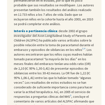
permanecieron en el estudio, por lo que es poco
probable que sus resultados se modifiquen . Los autores
presentan también los resultados del análisis realizado
en 12.733 niños a los 7 años de vida. Dado que se
incluyeron niños en la cohorte hasta el año 2003, en 2010
se podrá completar este análisis.
Interés o pertinencia clínica
: desde 2002 el grupo
investigador del Avon Longitudinal Study of Parents and
Children (ALSPAC) ha publicado varios artículos sobre la
posible relación entre la toma de paracetamol durante el
3,4
embarazo y episodios de sibilancias en los niños
. Los
autores encontraron que los niños cuyas madres habían
tomado paracetamol “la mayoría de los días” en los
meses finales del embarazo tenían una odds ratio (OR)
de 2,10 (IC 95% 1,30-3,41) de presentar episodios de
sibilancias entre los 30-42 meses. La OR fue de 1,22 (IC
95% 1,06-1,41) entre las que lo habían tomado “algunas
veces”. Los resultados de estos estudios no se han
considerado de suficiente importancia como para hacer
variar la actitud terapéutica. Así, en 2005 el servicio de
5
respuestas a preguntas clínicas del NHS
, concluye el
comentario de varios artículos del ALSPAC afirmando que