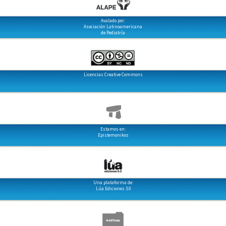
Avalado por:
Asociación Latinoamericana
de Pediatría
Licencias Creative Commons
Estamos en:
Epistemonikos
Una plataforma de:
Lúa Ediciones 3.0