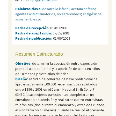
Palabras clave:
desarrollo infantil
;
acetaminofeno
;
agentes antiinflamatorios, no esteroideos
;
analgésicos
;
asma
;
embarazo
Fecha de recepción:
01/01/2008
Fecha de aceptación:
07/05/2008
Fecha de publicación:
01/06/2008
Resumen Estructurado
Objetivo
: determinar la asociación entre exposición
prenatal a paracetamol y la aparición de asma en niños
de 18 meses y siete años de edad.
Diseño
: estudio de cohortes de base poblacional de
aproximadamente 100.000 recién nacidos reclutados
entre 1996 y 2003 en el Danish National Birth Cohort
1
(DNBC)
. Las mujeres participantes completaron un
cuestionario de admisión y realizaron
cuatro entrevistas
telefónicas
(dos durante el embarazo y otras dos cuando
el niño tenía 6 y 18 meses). Cuando se realizó el presente
estudio, las mujeres que se habían incluido al inicio