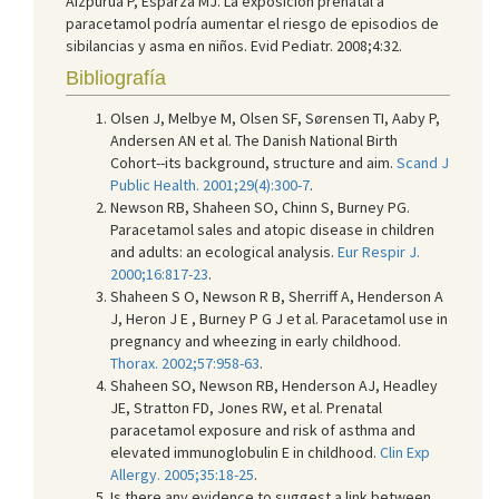
Aizpurua P, Esparza MJ. La exposición prenatal a
paracetamol podría aumentar el riesgo de episodios de
sibilancias y asma en niños. Evid Pediatr. 2008;4:32.
Bibliografía
Olsen J, Melbye M, Olsen SF, Sørensen TI, Aaby P,
Andersen AN et al. The Danish National Birth
Cohort--its background, structure and aim.
Scand J
Public Health. 2001;29(4):300-7
.
Newson RB, Shaheen SO, Chinn S, Burney PG.
Paracetamol sales and atopic disease in children
and adults: an ecological analysis.
Eur Respir J.
2000;16:817-23
.
Shaheen S O, Newson R B, Sherriff A, Henderson A
J, Heron J E , Burney P G J et al. Paracetamol use in
pregnancy and wheezing in early childhood.
Thorax. 2002;57:958-63
.
Shaheen SO, Newson RB, Henderson AJ, Headley
JE, Stratton FD, Jones RW, et al. Prenatal
paracetamol exposure and risk of asthma and
elevated immunoglobulin E in childhood.
Clin Exp
Allergy. 2005;35:18-25
.
Is there any evidence to suggest a link between