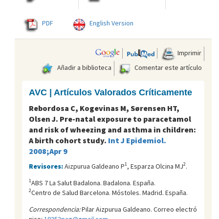
PDF
English Version
Imprimir
Añadir a biblioteca
Comentar este artículo
AVC | Artículos Valorados Críticamente
Rebordosa C, Kogevinas M, Sørensen HT,
Olsen J. Pre-natal exposure to paracetamol
and risk of wheezing and asthma in children:
A birth cohort study.
Int J Epidemiol.
2008;Apr 9
1
2
Revisores:
Aizpurua Galdeano P
, Esparza Olcina MJ
.
1
ABS 7 La Salut Badalona. Badalona. España.
2
Centro de Salud Barcelona. Móstoles. Madrid. España.
Correspondencia:
Pilar Aizpurua Galdeano. Correo electró
nico:
19353pag@gmail.com