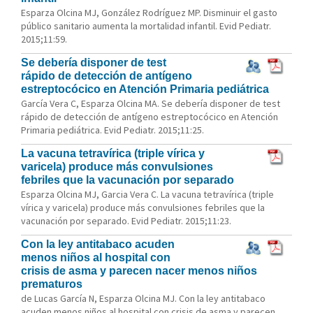
Esparza Olcina MJ, González Rodríguez MP. Disminuir el gasto
público sanitario aumenta la mortalidad infantil. Evid Pediatr.
2015;11:59.
Se debería disponer de test
rápido de detección de antígeno
estreptocócico en Atención Primaria pediátrica
García Vera C, Esparza Olcina MA. Se debería disponer de test
rápido de detección de antígeno estreptocócico en Atención
Primaria pediátrica. Evid Pediatr. 2015;11:25.
La vacuna tetravírica (triple vírica y
varicela) produce más convulsiones
febriles que la vacunación por separado
Esparza Olcina MJ, Garcia Vera C. La vacuna tetravírica (triple
vírica y varicela) produce más convulsiones febriles que la
vacunación por separado. Evid Pediatr. 2015;11:23.
Con la ley antitabaco acuden
menos niños al hospital con
crisis de asma y parecen nacer menos niños
prematuros
de Lucas García N, Esparza Olcina MJ. Con la ley antitabaco
acuden menos niños al hospital con crisis de asma y parecen