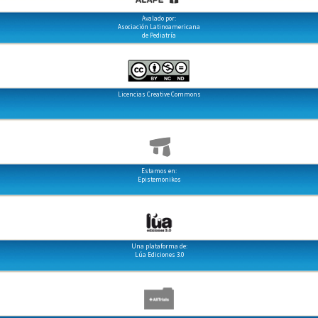
Avalado por:
Asociación Latinoamericana
de Pediatría
Licencias Creative Commons
Estamos en:
Epistemonikos
Una plataforma de:
Lúa Ediciones 3.0