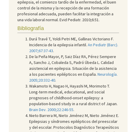
epilepsia, el comienzo tardío de la enfermedad, el buen
control de la misma y la recepción de una formación
profesional adecuada, pueden facilitar la integración a
una vida laboral normal. Evid Pediatr. 2010;6:51.
Bibliografía
Durá Travé T, Yoldi Petri ME, Gallinas Victoriano F.
Incidencia de la epilepsia infantil.
An Pediatr (Barc).
2007;67:37-43
.
De la Peña Mayor, P, Saiz Díaz RA, Pérez Sempere
A, Sancho J, Cobaleda S, Padró Úbeda L. Calidad
asistencial en epilepsia. Situación de la asistencia
a los pacientes epilépticos en España.
Neurología.
2005;20:332-40
.
Wakamoto H, Nagao H, Hayashi M, Morimoto T.
Long-term medical, educational, and social
prognoses of childhood-onset epilepsy: a
population-based study in a rural district of Japan.
Brain Dev. 2000;22:246-55
.
Nieto Barrera M, Nieto Jiménez M, Nieto Jiménez E.
Epilepsias y síndromes epilépticos del preescolar
y del escolar. Protocolos Diagnóstico Terapeúticos