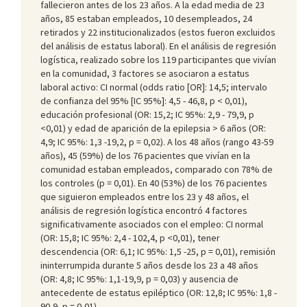
fallecieron antes de los 23 años. A la edad media de 23
años, 85 estaban empleados, 10 desempleados, 24
retirados y 22 institucionalizados (estos fueron excluidos
del análisis de estatus laboral). En el análisis de regresión
logística, realizado sobre los 119 participantes que vivían
en la comunidad, 3 factores se asociaron a estatus
laboral activo: CI normal (odds ratio [OR]: 14,5; intervalo
de confianza del 95% [IC 95%]: 4,5 - 46,8, p < 0,01),
educación profesional (OR: 15,2; IC 95%: 2,9 - 79,9, p
<0,01) y edad de aparición de la epilepsia > 6 años (OR:
4,9; IC 95%: 1,3 -19,2, p = 0,02). A los 48 años (rango 43-59
años), 45 (59%) de los 76 pacientes que vivían en la
comunidad estaban empleados, comparado con 78% de
los controles (p = 0,01). En 40 (53%) de los 76 pacientes
que siguieron empleados entre los 23 y 48 años, el
análisis de regresión logística encontró 4 factores
significativamente asociados con el empleo: CI normal
(OR: 15,8; IC 95%: 2,4 - 102,4, p <0,01), tener
descendencia (OR: 6,1; IC 95%: 1,5 -25, p = 0,01), remisión
ininterrumpida durante 5 años desde los 23 a 48 años
(OR: 4,8; IC 95%: 1,1-19,9, p = 0,03) y ausencia de
antecedente de estatus epiléptico (OR: 12,8; IC 95%: 1,8 -
90,9, p = 0,01).