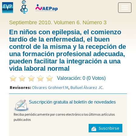
Mostr
menú
Septiembre 2010. Volumen 6. Número 3
En niños con epilepsia, el comienzo
tardío de la enfermedad, el buen
control de la misma y la recepción de
una formación profesional adecuada,
pueden facilitar la integración a una
vida laboral normal
Valoración: 0 (0 Votos)
Revisores:
Olivares Grohnert M
,
Buñuel Álvarez JC
.
Suscripción gratuita al boletín de novedades
Reciba periódicamente por correo electrónico los últimos artículos
publicados
Suscribirse