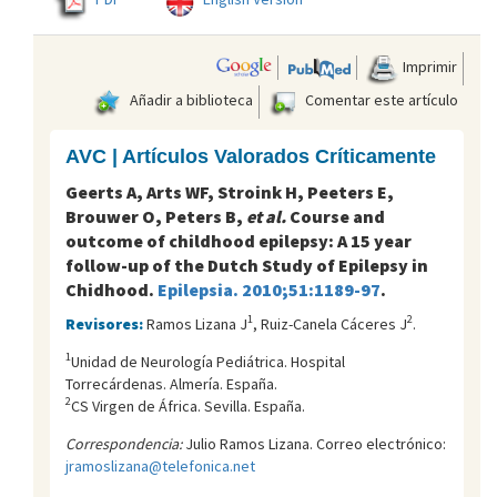
Imprimir
Añadir a biblioteca
Comentar este artículo
AVC | Artículos Valorados Críticamente
Geerts A, Arts WF, Stroink H, Peeters E,
Brouwer O, Peters B,
et al.
Course and
outcome of childhood epilepsy: A 15 year
follow-up of the Dutch Study of Epilepsy in
Chidhood.
Epilepsia. 2010;51:1189-97
.
1
2
Revisores:
Ramos Lizana J
, Ruiz-Canela Cáceres J
.
1
Unidad de Neurología Pediátrica. Hospital
Torrecárdenas. Almería. España.
2
CS Virgen de África. Sevilla. España.
Correspondencia:
Julio Ramos Lizana. Correo electrónico:
jramoslizana@telefonica.net