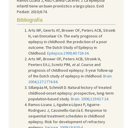
Ramos Lizana J, Ruiz-Canela Cáceres J. La epilepsia
infantil tiene un buen pronóstico a largo plazo. Evid
Pediatr. 2010;6:74.
Bibliografía
Arts WF, Geerts AT, Brower OF, Peters ACB, Stroink
H, van Donselaar CA. The early prognosis of
epilepsy in childhood: the prediction of a poor
outcome. The Dutch Study of Epilepsy in
Childhood.
Epilepsia.1999;40:726-34
.
Arts WF, Brower OF, Peters ACB, Stroink H,
Peeters EAJ, Scmitz PIM,
et al.
Course and
prognosis of childhood epilepsy: 5-year follow-up
of the Dutch study of epilepsy in childhood.
Brain.
2004;127:1774-84
.
Sillanpäa M, Schmidt D. Natural history of treated
childhood-onset epilepsy: prospective, long-term
population-based study.
Brain. 2006;129:617-24
.
Ramos-Lizana J, Aguilera-López P, Aguirre-
Rodriguez J, Cassinello-García E. Response to
sequential treatment schedules in childhood
epilepsy. Risk for development of refractory
epilepsy.
Seizure. 2009;18:620-4
.