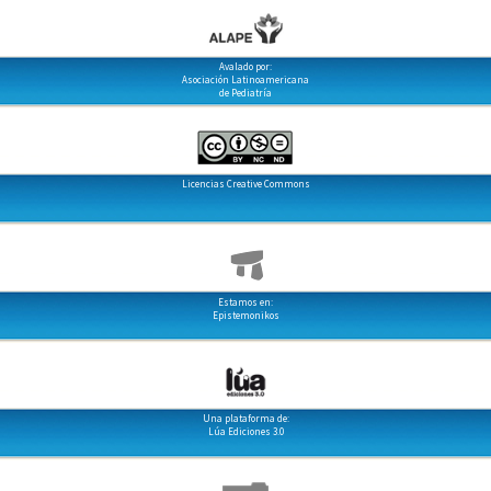
Avalado por:
Asociación Latinoamericana
de Pediatría
Licencias Creative Commons
Estamos en:
Epistemonikos
Una plataforma de:
Lúa Ediciones 3.0