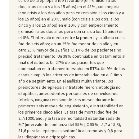
curso de la epilepsia fue favorable (en remisión a los
dos, a los cinco y a los 15 años) en el 48%, con mejoría
(con crisis a los dos años pero en remisión a los cinco y a
los 15 años) en el 29%, malo (con crisis a los dos, a los
cinco y a los 15 años) en el 10% y con empeoramiento
(remisión a los dos años pero con crisis a los 15 años) en
el 6%. El intervalo medio entre la primera y la última crisis
fue de seis años; en un 25% fue menor de un año y en
otro 25% mayor de 12 años. El 14% de los pacientes no
precisó tratamiento. Un 38% continuaba en tratamiento al
final del estudio. Un 27% de los pacientes que
continuaban en tratamiento estaba en RT5a. Un 9% de los
casos cumplió los criterios de intratabilidad en el último
año de seguimiento. En el análisis multivariante, los
predictores de epilepsia intratable fueron: etiología no
idiopática, antecedentes personales de convulsiones
febriles, ninguna remisión de tres meses durante los
primeros seis meses de seguimiento, e intratabilidad en
los primeros cinco años. La tasa de mortalidad fue de
2,7/1000/año, y la tasa de mortalidad estandarizada de
9,7 (intervalo de confianza del 95% [IC 95%]: 5,7 a 15,3),
31,6 para las epilepsias sintomáticas remotas y 0,8 para
las idiopáticas o criptogénicas.