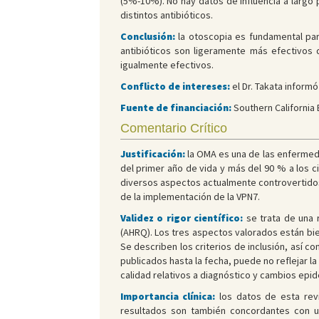
(5%-10%). No hay datos de influencia a largo 
distintos antibióticos.
Conclusión:
la otoscopia es fundamental par
antibióticos son ligeramente más efectivos 
igualmente efectivos.
Conflicto de intereses:
el Dr. Takata informó
Fuente de financiación:
Southern California 
Comentario Crítico
Justificación:
la OMA es una de las enfermed
del primer año de vida y más del 90 % a los c
diversos aspectos actualmente controvertidos
de la implementación de la VPN7.
Validez o rigor científico:
se trata de una 
(AHRQ). Los tres aspectos valorados están bie
Se describen los criterios de inclusión, así 
publicados hasta la fecha, puede no reflejar l
calidad relativos a diagnóstico y cambios epide
Importancia clínica:
los datos de esta rev
resultados son también concordantes con una