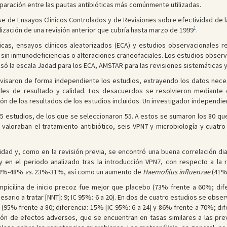
aración entre las pautas antibióticas más comúnmente utilizadas.
 de Ensayos Clínicos Controlados y de Revisiones sobre efectividad de l
1
alización de una revisión anterior que cubría hasta marzo de 1999
.
icas, ensayos clínicos aleatorizados (ECA) y estudios observacionales r
in inmunodeficiencias o alteraciones craneofaciales. Los estudios observa
 usó la escala Jadad para los ECA, AMSTAR para las revisiones sistemáticas 
visaron de forma independiente los estudios, extrayendo los datos nece
riables de resultado y calidad. Los desacuerdos se resolvieron mediante 
ión de los resultados de los estudios incluidos. Un investigador independi
45 estudios, de los que se seleccionaron 55. A estos se sumaron los 80 que
 valoraban el tratamiento antibiótico, seis VPN7 y microbiología y cuatr
dad y, como en la revisión previa, se encontró una buena correlación dia
 en el periodo analizado tras la introducción VPN7, con respecto a la 
33%-48%
vs.
23%-31%, así como un aumento de
Haemofilus influenzae
(41
-ampicilina de inicio precoz fue mejor que placebo (73% frente a 60%; di
sario a tratar [NNT]: 9; IC 95%: 6 a 20). En dos de cuatro estudios se obse
 (95% frente a 80; diferencia: 15% [IC 95%: 6 a 24] y 86% frente a 70%; dife
ión de efectos adversos, que se encuentran en tasas similares a las pr