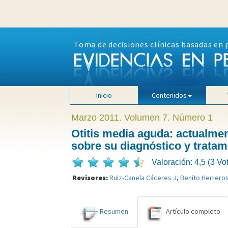
Toma de decisiones clínicas basadas en 
Inicio
Contenidos
Marzo 2011. Volumen 7. Número 1
Otitis media aguda: actualme
sobre su diagnóstico y tratam
Valoración: 4,5 (3 Vo
Revisores:
Ruiz-Canela Cáceres J
,
Benito Herrero
Resumen
Artículo completo