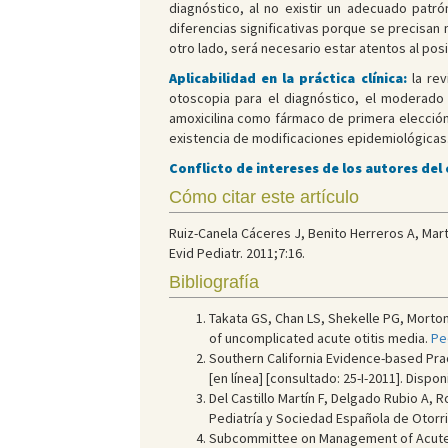
diagnóstico, al no existir un adecuado patr
diferencias significativas porque se precisa
otro lado, será necesario estar atentos al po
Aplicabilidad en la práctica clínica:
la re
otoscopia para el diagnóstico, el moderado b
amoxicilina como fármaco de primera elección
existencia de modificaciones epidemiológicas
Conflicto de intereses de los autores del
Cómo citar este artículo
Ruiz-Canela Cáceres J, Benito Herreros A, Mar
Evid Pediatr. 2011;7:16.
Bibliografía
Takata GS, Chan LS, Shekelle PG, Morton
of uncomplicated acute otitis media.
Pe
Southern California Evidence-based Prac
[en línea] [consultado: 25-I-2011]. Dispo
Del Castillo Martín F, Delgado Rubio A, 
Pediatría y Sociedad Española de Otorri
Subcommittee on Management of Acute Ot