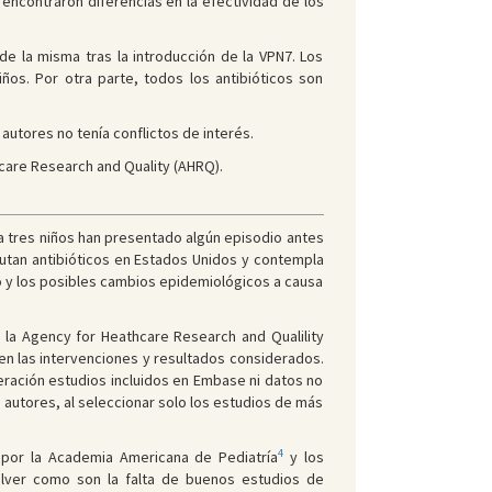
 encontraron diferencias en la efectividad de los
e la misma tras la introducción de la VPN7. Los
os. Por otra parte, todos los antibióticos son
 autores no tenía conflictos de interés.
care Research and Quality (AHRQ).
a tres niños han presentado algún episodio antes
autan antibióticos en Estados Unidos y contempla
o y los posibles cambios epidemiológicos a causa
e la Agency for Heathcare Research and Qualility
en las intervenciones y resultados considerados.
eración estudios incluidos en Embase ni datos no
 autores, al seleccionar solo los estudios de más
4
e por la Academia Americana de Pediatría
y los
olver como son la falta de buenos estudios de