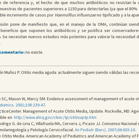
ón de referencia y, el hecho de que muchos antibióticos no resistan la
n muestras de pacientes superiores a 1150 para detectarlas (ya que el 80
sible incremento de casos por
Haemofilus influenzae
no tipificado y a la ap
visión pone de manifiesto que, en el manejo de la OMA, continúan sien
eneficio que suponen los antibióticos y se justifica ser conservadores
. Se necesitan nuevos estudios más potentes para valorar la necesidad d
.
 comentario:
no existe.
tín Muñoz P. Otitis media aguda: actualmente siguen siendo válidas las re
 SC, Mason W, Marcy SM. Evidence assessment of management of acute otitis
diatrics. 2001;108:239-47
.
ticeCenter. Management of Acute Otitis Media, Update. Rockville, MD: Age
nible en
http://www.ahrq.gov/clinic/tp/otitisuptp.htm
Rodrigo G. de Liria C, Villafruela MA, Cervera J, Picazo JJ. Consenso Nacion
nolaringología y Patología Cervicofacial.
An Pediatr (Barc). 2007;66:603-10.
itis Media. American Academy of Pediatrics and American Academy of Famil