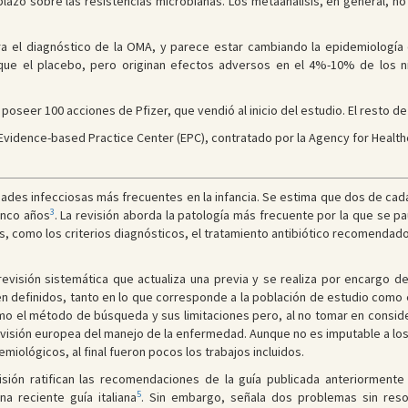
plazo sobre las resistencias microbianas. Los metaanálisis, en general, no
a el diagnóstico de la OMA, y parece estar cambiando la epidemiología d
que el placebo, pero originan efectos adversos en el 4%-10% de los niñ
 poseer 100 acciones de Pfizer, que vendió al inicio del estudio. El resto de
Evidence-based Practice Center (EPC), contratado por la Agency for Health
ades infecciosas más frecuentes en la infancia. Se estima que dos de cad
3
inco años
. La revisión aborda la patología más frecuente por la que se p
, como los criterios diagnósticos, el tratamiento antibiótico recomendad
revisión sistemática que actualiza una previa y se realiza por encargo d
n definidos, tanto en lo que corresponde a la población de estudio como 
como el método de búsqueda y sus limitaciones pero, al no tomar en consid
a visión europea del manejo de la enfermedad. Aunque no es imputable a los
miológicos, al final fueron pocos los trabajos incluidos.
isión ratifican las recomendaciones de la guía publicada anteriorment
5
 reciente guía italiana
. Sin embargo, señala dos problemas sin res