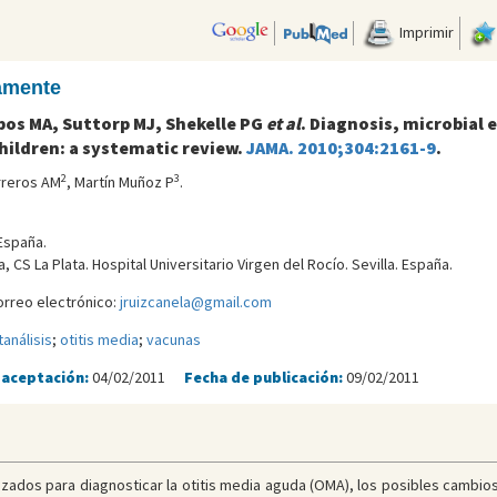
Imprimir
camente
bos MA, Suttorp MJ, Shekelle PG
et al
. Diagnosis, microbial 
hildren: a systematic review.
JAMA. 2010;304:2161-9
.
2
3
rreros AM
, Martín Muñoz P
.
España.
 CS La Plata. Hospital Universitario Virgen del Rocí­o. Sevilla. España.
orreo electrónico:
jruizcanela@gmail.com
análisis
;
otitis media
;
vacunas
 aceptación:
04/02/2011
Fecha de publicación:
09/02/2011
ilizados para diagnosticar la otitis media aguda (OMA), los posibles cambios