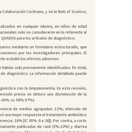
a Colaboración Cochrane, y en la Web of Science,
ealizados en cualquier idioma, en niños de edad
cionales solo se consideraron en lo referente al
y QUADAS para los artículos de diagnóstico.
sarios mediante un formulario estructurado, que
consenso por los investigadores principales. El
ente estudió los efectos adversos.
 habían sido previamente identificados. En total,
o de diagnóstico. La información detallada puede
gnóstica con la timpanometría. En esta revisión,
revisión previa se obtuvo una disminución de la
%-43%
vs.
56%-57%).
ferencia de medias agrupadas: 12%; intervalo de
rvó una mejor respuesta al tratamiento antibiótico
rencia: 16% [IC 95%: 6 a 26]). Por contra, a corto
eviamente publicadas de rash (3%-10%) y diarrea