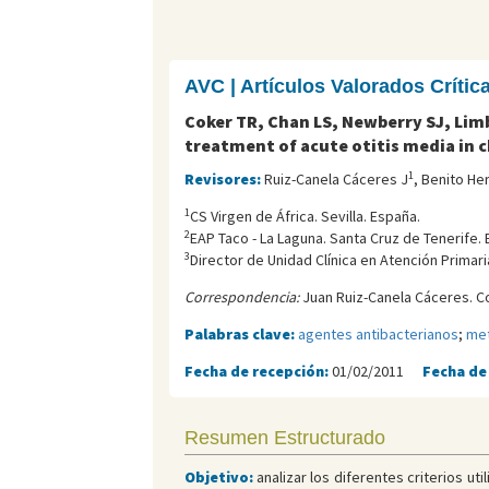
AVC | Artículos Valorados Críti
Coker TR, Chan LS, Newberry SJ, Lim
treatment of acute otitis media in c
1
Revisores:
Ruiz-Canela Cáceres J
, Benito He
1
CS Virgen de África. Sevilla. España.
2
EAP Taco - La Laguna. Santa Cruz de Tenerife. 
3
Director de Unidad Clínica en Atención Primaria,
Correspondencia:
Juan Ruiz-Canela Cáceres. C
Palabras clave:
agentes antibacterianos
;
met
Fecha de recepción:
01/02/2011
Fecha de
Resumen Estructurado
Objetivo:
analizar los diferentes criterios ut