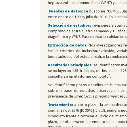
heptavalente antineumocócica (VPN7) y la comp
Fuentes de datos:
se buscó en PUBMED, Base
entre enero de 1999 y julio de 2010. Es la actu
Selección de estudios:
revisiones sistemát
comprendida entre cuatro semanas y 18 años, s
diagnóstico y VPN7. Para evaluar la calidad se
Extracción de datos:
dos investigadores re
incluía criterios de inclusión/exclusión, va
bioestadístico del estudio realizó la combinac
Resultados principales:
se identificaron 89
se incluyeron 135 trabajos, de los cuales 125
2
consultarse en el informe completo
.
Se identificaron pocos estudios de buena cali
sobre la base de estudios observacionales y
prevalencia de
Streptoccus pneumoniae
del 
Tratamiento:
a corto plazo, la amoxicilina
confianza del 95% [IC 95%]: 5 a 18; número nece
inmediato frente a retrasar el inicio del mismo
plazo, se observa un incremento en la aparic