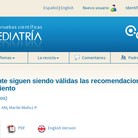
Español
|
English
Nuevo usuario
Identi
pruebas científicas
Temas
La revista
Comentarios
Padr
nte siguen siendo válidas las recomendacio
iento
tos)
s AM
,
Martín Muñoz P
.
PDF
English Version