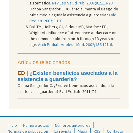
sistemática.
Rev Esp Salud Pub. 2007;81:113-29
.
Ochoa Sangrador C. ¿Cuánto aumenta el riesgo de
otitis media aguda la asistencia a guardería?
Evid
Pediatr. 2007;3:108
.
Ball TM, Holberg CJ, Aldous MB, Martínez FD,
Wright AL. Influence of attendance at day care on
the common cold from birth through 13 years of
age.
Arch Pediatr Adolesc Med. 2002;156:121-6
.
Artículos relacionados
ED
|
¿Existen beneficios asociados a la
asistencia a guardería?
Ochoa Sangrador C. ¿Existen beneficios asociados a la
asistencia a guardería? Evid Pediatr. 2011;7:1.
Inicio
Número actual
Números anteriores
Normas de publicación
La revista
Mapa
RSS
Contacto