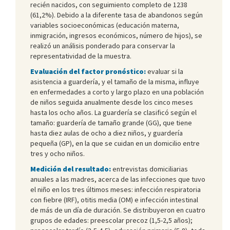
recién nacidos, con seguimiento completo de 1238
(61,2%). Debido a la diferente tasa de abandonos según
variables socioeconómicas (educación materna,
inmigración, ingresos económicos, número de hijos), se
realizó un análisis ponderado para conservar la
representatividad de la muestra.
Evaluación del factor pronóstico:
evaluar si la
asistencia a guardería, y el tamaño de la misma, influye
en enfermedades a corto y largo plazo en una población
de niños seguida anualmente desde los cinco meses
hasta los ocho años. La guardería se clasificó según el
tamaño: guardería de tamaño grande (GG), que tiene
hasta diez aulas de ocho a diez niños, y guardería
pequeña (GP), en la que se cuidan en un domicilio entre
tres y ocho niños.
Medición del resultado:
entrevistas domiciliarias
anuales a las madres, acerca de las infecciones que tuvo
el niño en los tres últimos meses: infección respiratoria
con fiebre (IRF), otitis media (OM) e infección intestinal
de más de un día de duración. Se distribuyeron en cuatro
grupos de edades: preescolar precoz (1,5-2,5 años);