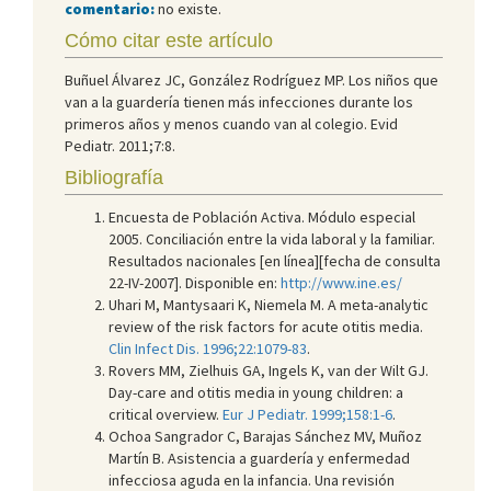
comentario:
no existe.
Cómo citar este artículo
Buñuel Álvarez JC, González Rodríguez MP. Los niños que
van a la guardería tienen más infecciones durante los
primeros años y menos cuando van al colegio. Evid
Pediatr. 2011;7:8.
Bibliografía
Encuesta de Población Activa. Módulo especial
2005. Conciliación entre la vida laboral y la familiar.
Resultados nacionales [en línea][fecha de consulta
22-IV-2007]. Disponible en:
http://www.ine.es/
Uhari M, Mantysaari K, Niemela M. A meta-analytic
review of the risk factors for acute otitis media.
Clin Infect Dis. 1996;22:1079-83
.
Rovers MM, Zielhuis GA, Ingels K, van der Wilt GJ.
Day-care and otitis media in young children: a
critical overview.
Eur J Pediatr. 1999;158:1-6
.
Ochoa Sangrador C, Barajas Sánchez MV, Muñoz
Martín B. Asistencia a guardería y enfermedad
infecciosa aguda en la infancia. Una revisión