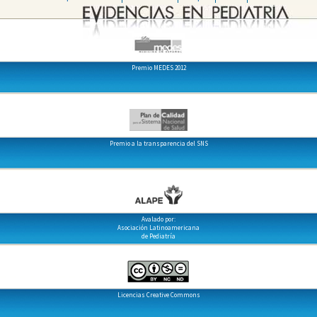
Premio MEDES 2012
Premio a la transparencia del SNS
Avalado por:
Asociación Latinoamericana
de Pediatría
Licencias Creative Commons