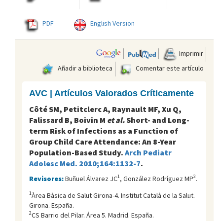
PDF
English Version
Imprimir
Añadir a biblioteca
Comentar este artículo
AVC | Artículos Valorados Críticamente
Côté SM, Petitclerc A, Raynault MF, Xu Q,
Falissard B, Boivin M
et al.
Short- and Long-
term Risk of Infections as a Function of
Group Child Care Attendance: An 8-Year
Population-Based Study.
Arch Pediatr
Adolesc Med. 2010;164:1132-7
.
1
2
Revisores:
Buñuel Álvarez JC
, González Rodríguez MP
.
1
Àrea Bàsica de Salut Girona-4. Institut Català de la Salut.
Girona. España.
2
CS Barrio del Pilar. Área 5. Madrid. España.