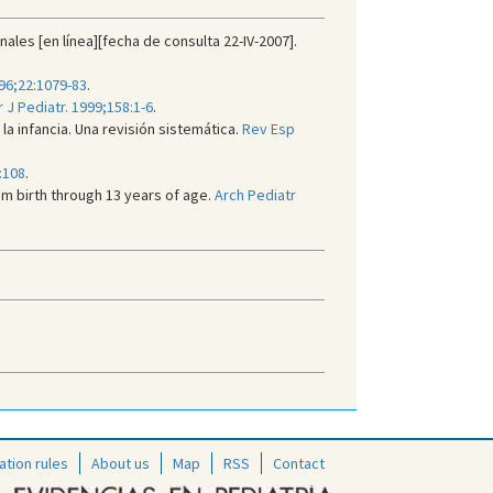
nales [en línea][fecha de consulta 22-IV-2007].
996;22:1079-83
.
r J Pediatr. 1999;158:1-6
.
a infancia. Una revisión sistemática.
Rev Esp
:108
.
om birth through 13 years of age.
Arch Pediatr
ation rules
About us
Map
RSS
Contact