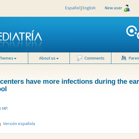
Español
|
English
New user
Themes
About us
Comments
Paren
centers have more infections during the ear
ool
z MP
.
Versión española