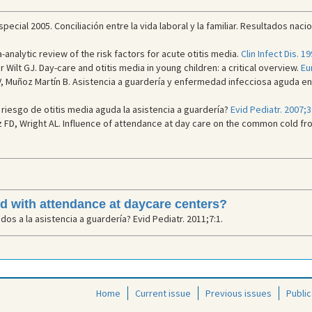
cial 2005. Conciliación entre la vida laboral y la familiar. Resultados nacio
-analytic review of the risk factors for acute otitis media.
Clin Infect Dis. 1
 Wilt GJ. Day-care and otitis media in young children: a critical overview.
Eu
Muñoz Martín B. Asistencia a guardería y enfermedad infecciosa aguda en l
iesgo de otitis media aguda la asistencia a guardería?
Evid Pediatr. 2007;3
z FD, Wright AL. Influence of attendance at day care on the common cold fr
ed with attendance at daycare centers?
s a la asistencia a guardería? Evid Pediatr. 2011;7:1.
Home
Current issue
Previous issues
Public