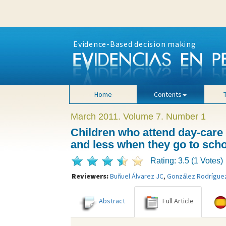
Evidence-Based decision making
Home
Contents
March 2011. Volume 7. Number 1
Children who attend day-care 
and less when they go to sch
Rating: 3.5 (1 Votes)
Reviewers:
Buñuel Álvarez JC
,
González Rodrígue
Abstract
Full Article