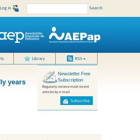
Log in
Search
ts
Library
RSS
Newsletter Free
Subscription
ly years
Regularly recieve most recent
articles by e-mail
Subscribe