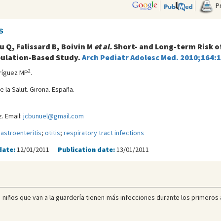
Pr
s
u Q, Falissard B, Boivin M
et al.
Short- and Long-term Risk of
pulation-Based Study.
Arch Pediatr Adolesc Med. 2010;164:
2
ríguez MP
.
e la Salut. Girona. España.
. Email:
jcbunuel@gmail.com
astroenteritis
;
otitis
;
respiratory tract infections
date:
12/01/2011
Publication date:
13/01/2011
 niños que van a la guardería tienen más infecciones durante los primeros 