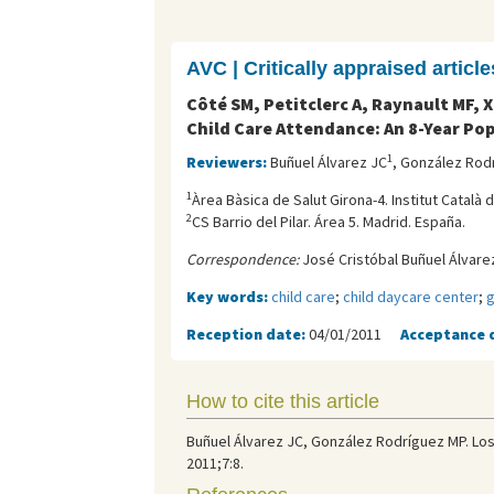
AVC | Critically appraised article
Côté SM, Petitclerc A, Raynault MF, X
Child Care Attendance: An 8-Year Po
1
Reviewers:
Buñuel Álvarez JC
, González Rod
1
Àrea Bàsica de Salut Girona-4. Institut Català d
2
CS Barrio del Pilar. Área 5. Madrid. España.
Correspondence:
José Cristóbal Buñuel Álvarez
Key words:
child care
;
child daycare center
;
g
Reception date:
04/01/2011
Acceptance 
How to cite this article
Buñuel Álvarez JC, González Rodríguez MP. Los
2011;7:8.