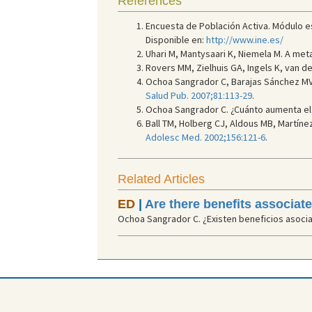
References
Encuesta de Población Activa. Módulo espe
Disponible en:
http://www.ine.es/
Uhari M, Mantysaari K, Niemela M. A meta
Rovers MM, Zielhuis GA, Ingels K, van der
Ochoa Sangrador C, Barajas Sánchez MV, 
Salud Pub. 2007;81:113-29
.
Ochoa Sangrador C. ¿Cuánto aumenta el r
Ball TM, Holberg CJ, Aldous MB, Martíne
Adolesc Med. 2002;156:121-6
.
Related Articles
ED
|
Are there benefits associat
Ochoa Sangrador C. ¿Existen beneficios asociado