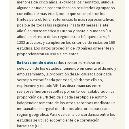
menores de cinco años, excluidos los neonatos, aunque
algunos estudios presentaban los resultados agrupados
con niños de más edad, por lo que se ampliaron los
límites para obtener referencias lo más representativas
posible de todas las regiones (hasta 83 meses [siete
años] en Norteamérica y Europa y hasta 215 meses [18
años] en el resto de las regiones). La búsqueda arrojó
1292 artículos, y cumplieron los criterios de inclusión 169
estudios. Los datos procedían de 70 países diferentes y
proporcionaron 60 090 aislamientos.
Extracción de datos:
dos revisores realizaron la
selección de los estudios, teniendo en cuenta el diseño y
emplazamiento, la proporción de ENI causada por cada
serotipo estratificada por edad, síndrome clínico,
espécimen y estado VIH. Las discrepancias entre
revisores fueron resueltas por un tercer colaborador. La
proporción de ENI debida a cada serotipo se estimó
independientemente de los otros serotipos mediante un
metaanálisis marginal de efectos aleatorios para cada
región geográfica. Para evaluar la concordancia entre los
estudios se utilizó el coeficiente de correlación
intraclase (CCI).