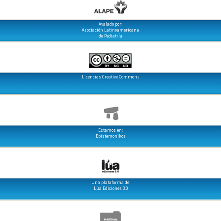
Avalado por:
Asociación Latinoamericana
de Pediatría
Licencias Creative Commons
Estamos en:
Epistemonikos
Una plataforma de:
Lúa Ediciones 3.0