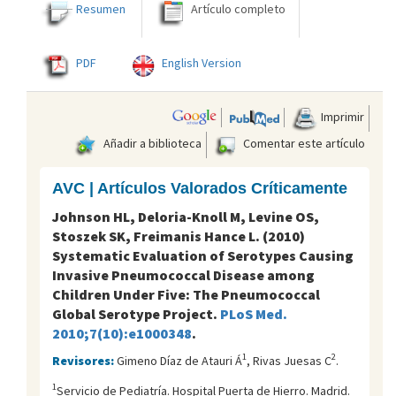
Resumen
Artículo completo
PDF
English Version
Imprimir
Añadir a biblioteca
Comentar este artículo
AVC | Artículos Valorados Críticamente
Johnson HL, Deloria-Knoll M, Levine OS,
Stoszek SK, Freimanis Hance L. (2010)
Systematic Evaluation of Serotypes Causing
Invasive Pneumococcal Disease among
Children Under Five: The Pneumococcal
Global Serotype Project.
PLoS Med.
2010;7(10):e1000348
.
1
2
Revisores:
Gimeno Díaz de Atauri Á
, Rivas Juesas C
.
1
Servicio de Pediatría. Hospital Puerta de Hierro. Madrid.