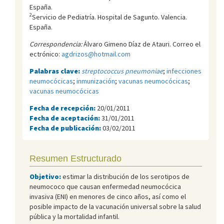
España.
2
Servicio de Pediatría. Hospital de Sagunto. Valencia.
España.
Correspondencia:
Álvaro Gimeno Díaz de Atauri. Correo el
ectrónico:
agdrizos@hotmail.com
Palabras clave:
streptococcus pneumoniae
;
infecciones
neumocócicas
;
inmunización
;
vacunas neumocócicas
;
vacunas neumocócicas
Fecha de recepción:
20/01/2011
Fecha de aceptación:
31/01/2011
Fecha de publicación:
03/02/2011
Resumen Estructurado
Objetivo:
estimar la distribución de los serotipos de
neumococo que causan enfermedad neumocócica
invasiva (ENI) en menores de cinco años, así como el
posible impacto de la vacunación universal sobre la salud
pública y la mortalidad infantil.