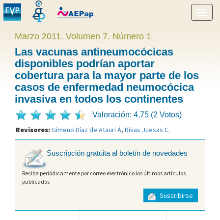
Mostr
menú
Marzo 2011. Volumen 7. Número 1
Las vacunas antineumocócicas
disponibles podrían aportar
cobertura para la mayor parte de los
casos de enfermedad neumocócica
invasiva en todos los continentes
Valoración: 4,75 (2 Votos)
Revisores:
Gimeno Díaz de Atauri Á
,
Rivas Juesas C
.
Suscripción gratuita al boletín de novedades
Reciba periódicamente por correo electrónico los últimos artículos
publicados
Suscribirse