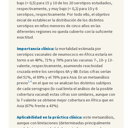
bajo (< 0,5) para 15 y 10 de los 20 serotipos estudiados,
respectivamente, y muy bajo (< 0,2) para 10 y 6
serotipos, respectivamente. Por todo ello, el objetivo
inicial de establecer la distribución de los distintos
serotipos en niños menores de cinco años en las
diferentes regiones no queda cubierto con la suficiente
exactitud.
Importancia clínica:
la mortalidad estimada por
serotipos vacunales de neumococo en África estaría en
torno a un 48%, 71% y 76% para las vacunas 7-, 10- y 13-
valente, respectivamente, asumiendo reactividad
cruzada entre los serotipos 6A y 6B. Estas cifras serían
del 51%, el 69% y el 76% para Asia. En un metaanálisis
3,4
previo
en el que no se analizan los distintos subtipos
de cada serogrupo (lo cual limita el análisis de la posible
cobertura vacunal) estas cifras son similares, aunque con
la 7-valente se obtiene mejor cobertura en África que en
Asia (67% frente a 43%).
Aplicabilidad en la práctica clínica:
este metaanálisis,
aunque con limitaciones (determinadas principalmente