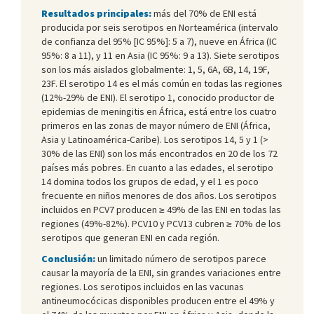
Resultados principales:
más del 70% de ENI está
producida por seis serotipos en Norteamérica (intervalo
de confianza del 95% [IC 95%]: 5 a 7), nueve en África (IC
95%: 8 a 11), y 11 en Asia (IC 95%: 9 a 13). Siete serotipos
son los más aislados globalmente: 1, 5, 6A, 6B, 14, 19F,
23F. El serotipo 14 es el más común en todas las regiones
(12%-29% de ENI). El serotipo 1, conocido productor de
epidemias de meningitis en África, está entre los cuatro
primeros en las zonas de mayor número de ENI (África,
Asia y Latinoamérica-Caribe). Los serotipos 14, 5 y 1 (>
30% de las ENI) son los más encontrados en 20 de los 72
países más pobres. En cuanto a las edades, el serotipo
14 domina todos los grupos de edad, y el 1 es poco
frecuente en niños menores de dos años. Los serotipos
incluidos en PCV7 producen ≥ 49% de las ENI en todas las
regiones (49%-82%). PCV10 y PCV13 cubren ≥ 70% de los
serotipos que generan ENI en cada región.
Conclusión:
un limitado número de serotipos parece
causar la mayoría de la ENI, sin grandes variaciones entre
regiones. Los serotipos incluidos en las vacunas
antineumocócicas disponibles producen entre el 49% y