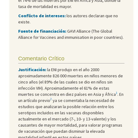
el 74% de las muertes por ENI en África y Asia, donde la
tasa de mortalidad es mayor.
Conflicto de intereses:
los autores declaran que no
existe.
Fuente de financiación:
GAVI Alliance (The Global
Alliance for Vaccines and immunisation in poor countries).
Comentario Crítico
Justificación:
la ENI produjo en el año 2000
aproximadamente 826 000 muertes en niños menores de
cinco años (el 89% de las cuales se dio en niños sin
infección VIH). Aproximadamente el 61% de estas
1
muertes se concentra en diez países en Asia y África
. En
2
un artículo previo
ya se comentaba la necesidad de
estudios que analizaran la posible relación entre los
serotipos incluidos en las vacunas disponibles
actualmente en el mercado (7-, 10- y 13-valente) y los
causantes de mayor mortalidad, para valorar programas
de vacunación que puedan disminuir la elevada
mortalidad infantil en estos países.