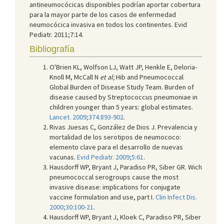
antineumocócicas disponibles podrían aportar cobertura
para la mayor parte de los casos de enfermedad
neumocócica invasiva en todos los continentes. Evid
Pediatr. 2011;7:14.
Bibliografía
O'Brien KL, Wolfson LJ, Watt JP, Henkle E, Deloria-
Knoll M, McCall N
et al;
Hib and Pneumococcal
Global Burden of Disease Study Team. Burden of
disease caused by Streptococcus pneumoniae in
children younger than 5 years: global estimates.
Lancet. 2009;374:893-902
.
Rivas Juesas C, González de Dios J. Prevalencia y
mortalidad de los serotipos de neumococo:
elemento clave para el desarrollo de nuevas
vacunas.
Evid Pediatr. 2009;5:61
.
Hausdorff WP, Bryant J, Paradiso PR, Siber GR. Wich
pneumococcal serogroups cause the most
invasive disease: implications for conjugate
vaccine formulation and use, part I.
Clin Infect Dis.
2000;30:100-21
.
Hausdorff WP, Bryant J, Kloek C, Paradiso PR, Siber