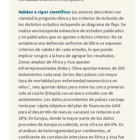
Validez o rigor científico:
los autores describen con
claridad la pregunta clínica y los criterios de inclusión de
los distintos estudios incluyendo un diagrama de flujo. Se
realiza una búsqueda exhaustiva de estudios publicados
y no publicados que se ajusten a dichos criterios. No se
establece una definición uniforme de ENI ni se exponen
criterios de validez de cada estudio, lo que puede
implicar sesgos a la hora de agrupar los resultados.
Zonas amplias de África y Asia quedan
infrarrepresentadas (India y China aportan menos de 250
aislamientos cada una). De los diez países con mayor
tasa de mortalidad por enfermedad neumocócica en
1
niños
, seis aportan datos pero entre los cinco primeros
solo el cuarto (Etiopía) con un único estudio con 46
aislamientos. Los datos procedentes de países con baja
renta per cápita (objetivo del plan de financiación GAVI
para el desarrollo de nuevas vacunas) se reducen a un
28%. En Europa, donde la mayor parte de los datos
proceden de Europa occidental, esta cifra es del 0%. En
el análisis de heterogeniedad por continentes, el
coeficiente de correlación interclase en África y Asia fue