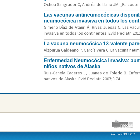
Ochoa Sangrador C, Andrés de Llano JM. ¿Es coste-e
Las vacunas antineumocócicas disponibl
neumocócica invasiva en todos los cont
Gimeno Díaz de Atauri Á, Rivas Juesas C. Las vac
invasiva en todos los continentes. Evid Pediatr. 2011
La vacuna neumocócica 13-valente parec
Aizpurua Galdeano P, García Vera C. La vacuna neum
Enfermedad Neumocócica Invasiva: aument
niños nativos de Alaska
Ruiz-Canela Caceres J, Juanes de Toledo B. Enfer
nativos de Alaska. Evid Pediatr. 2007;3:74.
Premio MEDES 2012