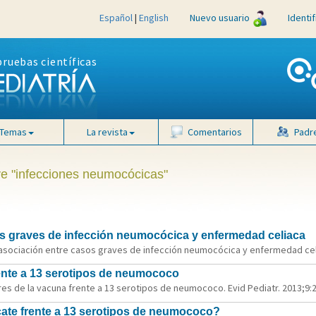
Español
|
English
Nuevo usuario
Identi
pruebas científicas
Temas
La revista
Comentarios
Padr
ave "infecciones neumocócicas"
os graves de infección neumocócica y enfermedad celiaca
a asociación entre casos graves de infección neumocócica y enfermedad celi
rente a 13 serotipos de neumococo
res de la vacuna frente a 13 serotipos de neumococo. Evid Pediatr. 2013;9:2
cate frente a 13 serotipos de neumococo?