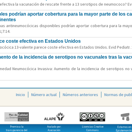
fectiva la vacunación de rescate frente a 13 serotipos de neumococo? Evid
es podrían aportar cobertura para la mayor parte de los 
inentes
unas antineumocócicas disponibles podrían aportar cobertura para la m
;7:14.
e coste efectiva en Estados Unidos
ocócica 13-valente parece coste efectiva en Estados Unidos. Evid Pediatr. 
o de la incidencia de serotipos no vacunales tras la vac
medad Neumocócica Invasiva: Aumento de la incidencia de serotipos no va
Inicio
Número actual
Números anteriores
Normas de publ
Premio a la
Avalado por:
Licencias Creative
Estamos en:
transparencia del
Asociación
Commons
Epistemonik