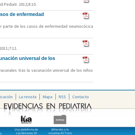
 Pediatr. 2012;8:10.
casos de enfermedad
ayor parte de los casos de enfermedad neumocócica
2011;7:12.
unación universal de los
cunales tras la vacunación universal de los niños
icación
La revista
Mapa
RSS
Contacto
Una plataforma de:
Adheridos a la
Lúa Ediciones 3.0
iniciativa All Trials
os