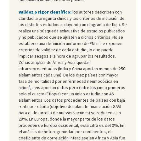
Validez o rigor científico:
los autores describen con
claridad la pregunta clínica y los criterios de inclusión de
los distintos estudios incluyendo un diagrama de flujo. Se
realiza una búsqueda exhaustiva de estudios publicados
y no publicados que se ajusten a dichos criterios. No se
establece una definición uniforme de ENI ni se exponen
criterios de validez de cada estudio, lo que puede
implicar sesgos a la hora de agrupar los resultados.
Zonas amplias de África y Asia quedan
infrarrepresentadas (India y China aportan menos de 250
aislamientos cada una). De los diez países con mayor
tasa de mortalidad por enfermedad neumocócica en
1
niños
, seis aportan datos pero entre los cinco primeros
solo el cuarto (Etiopía) con un único estudio con 46
aislamientos. Los datos procedentes de países con baja
renta per cápita (objetivo del plan de financiación GAVI
para el desarrollo de nuevas vacunas) se reducen a un
28%. En Europa, donde la mayor parte de los datos
proceden de Europa occidental, esta cifra es del 0%. En
el análisis de heterogeniedad por continentes, el
coeficiente de correlación interclase en África y Asia fue