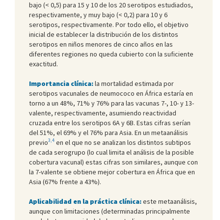
bajo (< 0,5) para 15 y 10 de los 20 serotipos estudiados,
respectivamente, y muy bajo (< 0,2) para 10 y 6
serotipos, respectivamente. Por todo ello, el objetivo
inicial de establecer la distribución de los distintos
serotipos en niños menores de cinco años en las
diferentes regiones no queda cubierto con la suficiente
exactitud.
Importancia clínica:
la mortalidad estimada por
serotipos vacunales de neumococo en África estaría en
torno a un 48%, 71% y 76% para las vacunas 7-, 10- y 13-
valente, respectivamente, asumiendo reactividad
cruzada entre los serotipos 6A y 6B. Estas cifras serían
del 51%, el 69% y el 76% para Asia. En un metaanálisis
3,4
previo
en el que no se analizan los distintos subtipos
de cada serogrupo (lo cual limita el análisis de la posible
cobertura vacunal) estas cifras son similares, aunque con
la 7-valente se obtiene mejor cobertura en África que en
Asia (67% frente a 43%).
Aplicabilidad en la práctica clínica:
este metaanálisis,
aunque con limitaciones (determinadas principalmente