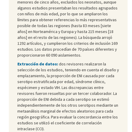
menores de cinco años, excluidos los neonatos, aunque
algunos estudios presentaban los resultados agrupados
con niños de más edad, por lo que se ampliaron los
límites para obtener referencias lo más representativas
posible de todas las regiones (hasta 83 meses [siete
años] en Norteamérica y Europa y hasta 215 meses [18
años] en el resto de las regiones). La búsqueda arrojó
1292 artículos, y cumplieron los criterios de inclusión 169
estudios. Los datos procedían de 70 países diferentes y
proporcionaron 60 090 aislamientos.
Extracción de datos:
dos revisores realizaron la
selección de los estudios, teniendo en cuenta el diseño y
emplazamiento, la proporción de ENI causada por cada
serotipo estratificada por edad, síndrome clínico,
espécimen y estado VIH. Las discrepancias entre
revisores fueron resueltas por un tercer colaborador. La
proporción de ENI debida a cada serotipo se estimó
independientemente de los otros serotipos mediante un
metaanálisis marginal de efectos aleatorios para cada
región geográfica. Para evaluar la concordancia entre los
estudios se utilizó el coeficiente de correlación
intraclase (CCI).