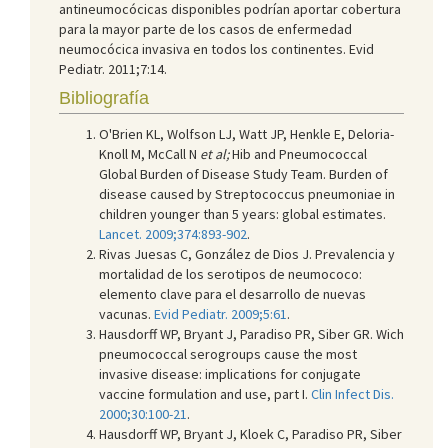
antineumocócicas disponibles podrían aportar cobertura
para la mayor parte de los casos de enfermedad
neumocócica invasiva en todos los continentes. Evid
Pediatr. 2011;7:14.
Bibliografía
O'Brien KL, Wolfson LJ, Watt JP, Henkle E, Deloria-
Knoll M, McCall N
et al;
Hib and Pneumococcal
Global Burden of Disease Study Team. Burden of
disease caused by Streptococcus pneumoniae in
children younger than 5 years: global estimates.
Lancet. 2009;374:893-902
.
Rivas Juesas C, González de Dios J. Prevalencia y
mortalidad de los serotipos de neumococo:
elemento clave para el desarrollo de nuevas
vacunas.
Evid Pediatr. 2009;5:61
.
Hausdorff WP, Bryant J, Paradiso PR, Siber GR. Wich
pneumococcal serogroups cause the most
invasive disease: implications for conjugate
vaccine formulation and use, part I.
Clin Infect Dis.
2000;30:100-21
.
Hausdorff WP, Bryant J, Kloek C, Paradiso PR, Siber