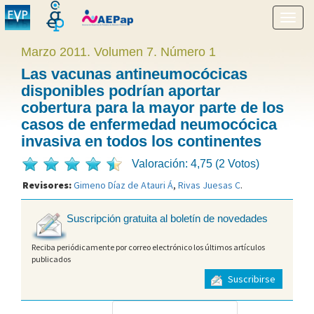
Mostr
menú
Marzo 2011. Volumen 7. Número 1
Las vacunas antineumocócicas
disponibles podrían aportar
cobertura para la mayor parte de los
casos de enfermedad neumocócica
invasiva en todos los continentes
Valoración: 4,75 (2 Votos)
Revisores:
Gimeno Díaz de Atauri Á
,
Rivas Juesas C
.
Suscripción gratuita al boletín de novedades
Reciba periódicamente por correo electrónico los últimos artículos
publicados
Suscribirse