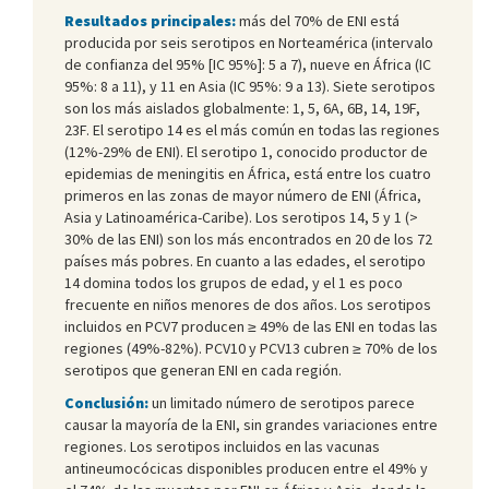
Resultados principales:
más del 70% de ENI está
producida por seis serotipos en Norteamérica (intervalo
de confianza del 95% [IC 95%]: 5 a 7), nueve en África (IC
95%: 8 a 11), y 11 en Asia (IC 95%: 9 a 13). Siete serotipos
son los más aislados globalmente: 1, 5, 6A, 6B, 14, 19F,
23F. El serotipo 14 es el más común en todas las regiones
(12%-29% de ENI). El serotipo 1, conocido productor de
epidemias de meningitis en África, está entre los cuatro
primeros en las zonas de mayor número de ENI (África,
Asia y Latinoamérica-Caribe). Los serotipos 14, 5 y 1 (>
30% de las ENI) son los más encontrados en 20 de los 72
países más pobres. En cuanto a las edades, el serotipo
14 domina todos los grupos de edad, y el 1 es poco
frecuente en niños menores de dos años. Los serotipos
incluidos en PCV7 producen ≥ 49% de las ENI en todas las
regiones (49%-82%). PCV10 y PCV13 cubren ≥ 70% de los
serotipos que generan ENI en cada región.
Conclusión:
un limitado número de serotipos parece
causar la mayoría de la ENI, sin grandes variaciones entre
regiones. Los serotipos incluidos en las vacunas
antineumocócicas disponibles producen entre el 49% y