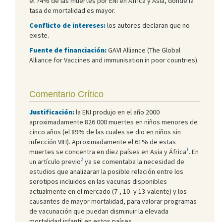
el 74% de las muertes por ENI en África y Asia, donde la
tasa de mortalidad es mayor.
Conflicto de intereses:
los autores declaran que no
existe.
Fuente de financiación:
GAVI Alliance (The Global
Alliance for Vaccines and immunisation in poor countries).
Comentario Crítico
Justificación:
la ENI produjo en el año 2000
aproximadamente 826 000 muertes en niños menores de
cinco años (el 89% de las cuales se dio en niños sin
infección VIH). Aproximadamente el 61% de estas
1
muertes se concentra en diez países en Asia y África
. En
2
un artículo previo
ya se comentaba la necesidad de
estudios que analizaran la posible relación entre los
serotipos incluidos en las vacunas disponibles
actualmente en el mercado (7-, 10- y 13-valente) y los
causantes de mayor mortalidad, para valorar programas
de vacunación que puedan disminuir la elevada
mortalidad infantil en estos países.