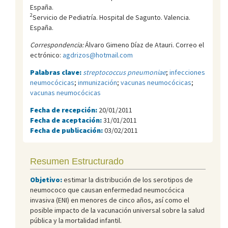
España.
2
Servicio de Pediatría. Hospital de Sagunto. Valencia.
España.
Correspondencia:
Álvaro Gimeno Díaz de Atauri. Correo el
ectrónico:
agdrizos@hotmail.com
Palabras clave:
streptococcus pneumoniae
;
infecciones
neumocócicas
;
inmunización
;
vacunas neumocócicas
;
vacunas neumocócicas
Fecha de recepción:
20/01/2011
Fecha de aceptación:
31/01/2011
Fecha de publicación:
03/02/2011
Resumen Estructurado
Objetivo:
estimar la distribución de los serotipos de
neumococo que causan enfermedad neumocócica
invasiva (ENI) en menores de cinco años, así como el
posible impacto de la vacunación universal sobre la salud
pública y la mortalidad infantil.