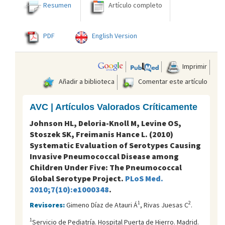
Resumen
Artículo completo
PDF
English Version
Imprimir
Añadir a biblioteca
Comentar este artículo
AVC | Artículos Valorados Críticamente
Johnson HL, Deloria-Knoll M, Levine OS,
Stoszek SK, Freimanis Hance L. (2010)
Systematic Evaluation of Serotypes Causing
Invasive Pneumococcal Disease among
Children Under Five: The Pneumococcal
Global Serotype Project.
PLoS Med.
2010;7(10):e1000348
.
1
2
Revisores:
Gimeno Díaz de Atauri Á
, Rivas Juesas C
.
1
Servicio de Pediatría. Hospital Puerta de Hierro. Madrid.