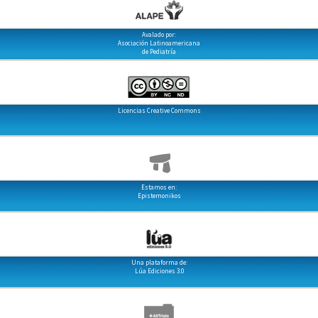
Avalado por:
Asociación Latinoamericana
de Pediatría
Licencias Creative Commons
Estamos en:
Epistemonikos
Una plataforma de:
Lúa Ediciones 3.0