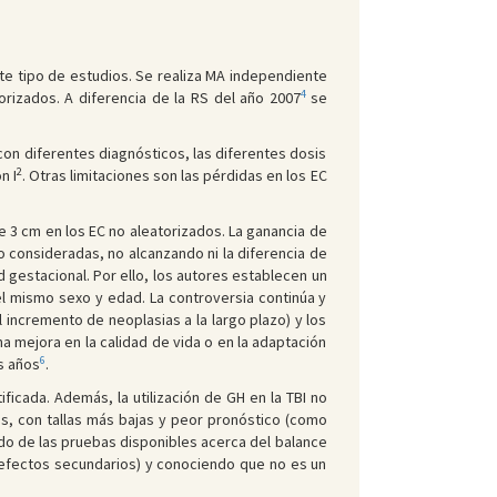
ste tipo de estudios. Se realiza MA independiente
4
rizados. A diferencia de la RS del año 2007
se
con diferentes diagnósticos, las diferentes dosis
2
n I
. Otras limitaciones son las pérdidas en los EC
de 3 cm en los EC no aleatorizados. La ganancia de
do consideradas, no alcanzando ni la diferencia de
d gestacional. Por ello, los autores establecen un
el mismo sexo y edad. La controversia continúa y
l incremento de neoplasias a la largo plazo) y los
 mejora en la calidad de vida o en la adaptación
6
s años
.
ificada. Además, la utilización de GH en la TBI no
s, con tallas más bajas y peor pronóstico (como
ndo de las pruebas disponibles acerca del balance
s efectos secundarios) y conociendo que no es un