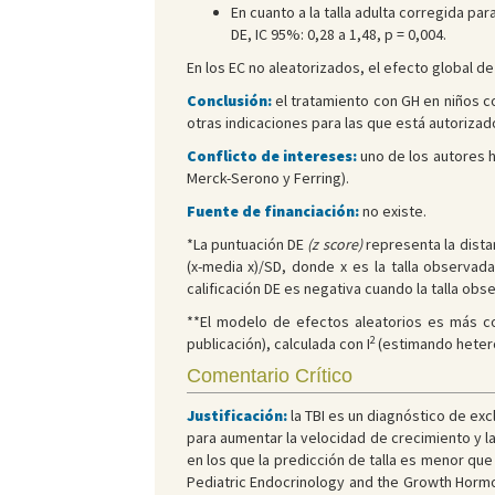
En cuanto a la talla adulta corregida para 
DE, IC 95%: 0,28 a 1,48, p = 0,004.
En los EC no aleatorizados, el efecto global de M
Conclusión:
el tratamiento con GH en niños co
otras indicaciones para las que está autorizad
Conflicto de intereses:
uno de los autores h
Merck-Serono y Ferring).
Fuente de financiación:
no existe.
*La puntuación DE
(z score)
representa la distan
(x-media x)/SD, donde x es la talla observad
calificación DE es negativa cuando la talla ob
**El modelo de efectos aleatorios es más c
2
publicación), calculada con I
(estimando hetero
Comentario Crítico
Justificación:
la TBI es un diagnóstico de ex
para aumentar la velocidad de crecimiento y la e
en los que la predicción de talla es menor que 
Pediatric Endocrinology and the Growth Hormo