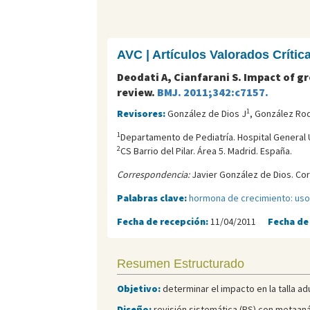
AVC | Artículos Valorados Críti
Deodati A, Cianfarani S. Impact of 
review.
BMJ. 2011;342:c7157.
1
Revisores:
González de Dios J
, González Ro
1
Departamento de Pediatría. Hospital General U
2
CS Barrio del Pilar. Área 5. Madrid. España.
Correspondencia:
Javier González de Dios. Cor
Palabras clave:
hormona de crecimiento: uso
Fecha de recepción:
11/04/2011
Fecha de
Resumen Estructurado
Objetivo:
determinar el impacto en la talla adu
Diseño:
revisión sistemática (RS) con metaanál