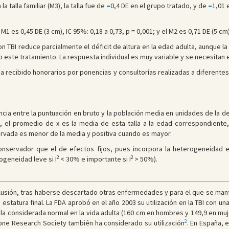
la talla familiar (M3), la talla fue de
–
0,4 DE en el grupo tratado, y de
–
1,01 
1 es 0,45 DE (3 cm), IC 95%: 0,18 a 0,73, p = 0,001; y el M2 es 0,71 DE (5 cm)
n TBI reduce parcialmente el déficit de altura en la edad adulta, aunque la
o este tratamiento. La respuesta individual es muy variable y se necesitan 
a recibido honorarios por ponencias y consultorías realizadas a diferentes c
cia entre la puntuación en bruto y la población media en unidades de la de
a, el promedio de x es la media de esta talla a la edad correspondiente,
servada es menor de la media y positiva cuando es mayor.
onservador que el de efectos fijos, pues incorpora la heterogeneidad 
2
2
geneidad leve si I
< 30% e importante si I
> 50%).
clusión, tras haberse descartado otras enfermedades y para el que se mant
statura final. La FDA aprobó en el año 2003 su utilización en la TBI con una 
la considerada normal en la vida adulta (160 cm en hombres y 149,9 en mujer
2
ne Research Society también ha considerado su utilización
. En España, 