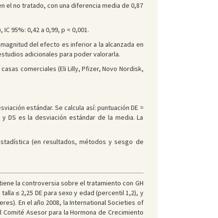
en el no tratado, con una diferencia media de 0,87
, IC 95%: 0,42 a 0,99, p < 0,001.
 magnitud del efecto es inferior a la alcanzada en
estudios adicionales para poder valorarla.
asas comerciales (Eli Lilly, Pfizer, Novo Nordisk,
sviación estándar. Se calcula así: puntuación DE =
 y DS es la desviación estándar de la media. La
estadística (en resultados, métodos y sesgo de
iene la controversia sobre el tratamiento con GH
talla ≤ 2,25 DE para sexo y edad (percentil 1,2), y
es). En el año 2008, la International Societies of
el Comité Asesor para la Hormona de Crecimiento