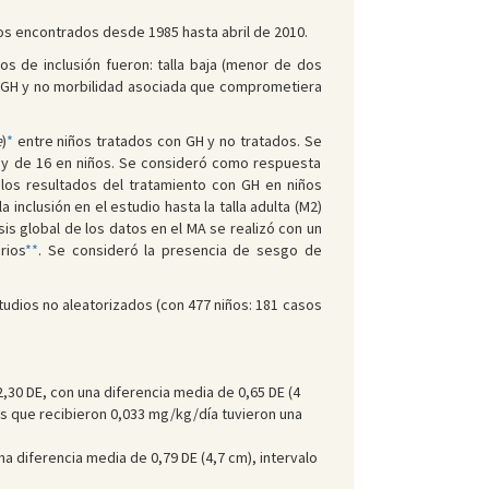
ios encontrados desde 1985 hasta abril de 2010.
os de inclusión fueron: talla baja (menor de dos
on GH y no morbilidad asociada que comprometiera
e
)
*
entre niños tratados con GH y no tratados. Se
s y de 16 en niños. Se consideró como respuesta
e los resultados del tratamiento con GH en niños
 inclusión en el estudio hasta la talla adulta (M2)
lisis global de los datos en el MA se realizó con un
rios
**
. Se consideró la presencia de sesgo de
studios no aleatorizados (con 477 niños: 181 casos
2,30 DE, con una diferencia media de 0,65 DE (4
los que recibieron 0,033 mg/kg/día tuvieron una
una diferencia media de 0,79 DE (4,7 cm), intervalo