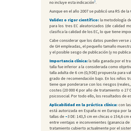
3
no incluye esta indicación
.
Aunque en el año 2007 se publicó una RS de la
Validez o rigor científico:
la metodología d
para los tres EC aleatorizados (de calidad m
clasifica la calidad de los EC, lo que tiene imp
Cabe considerar que los datos pueden verse af
de GH empleadas, el pequeño tamaño muestral d
y el posible sesgo de publicación (y no public
Importancia clínica:
la talla ganada por el t
talla fue inferior a la considerada como objeti
talla adulta de 6 cm (0,9 DE) propuesta para v
grado de recomendación bajo. En los niños tra
tiene que ponderarse con los riesgos (reales, 
costes (20 000 € por año de tratamiento o 27 
psicosocial. Por todo ello, los resultados de 
Aplicabilidad en la práctica clínica:
con las
está autorizada en España ni en Europa por 
tallas de
–
3 DE: 143,5 cm en chicas o 154,6 cm 
entre ventajas e inconvenientes (ganancia de 
tratamiento cubierto actualmente por el sistem