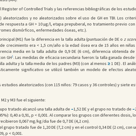
Register of Controlled Trials y las referencias bibliográficas de los estud
) aleatorizados y no aleatorizados sobre el uso de GH en TBI. Los criteri
o de respuesta a GH > 10 µg/l, etapa prepuberal, no tratamiento previo c
romes dismórficos, enfermedades óseas, etc.).
rincipal (M1) fue la diferencia en la talla adulta (puntuación de DE o
z scor
d de crecimiento era < 1,5 cm/año o la edad ósea era de 15 años en niña
erencia media en la talla adulta de 0,9 DE (6 cm), diferencia obtenida d
1
con GH
. Las medidas de eficacia secundaria fueron: la talla ganada desde la
talla adulta y la talla media de los padres (M3) (con al menos
≥
1 DE) . El aná
ticamente significativo se utilizó también un modelo de efectos aleato
s estudios aleatorizados (con 115 niños: 79 casos y 36 controles) y siete e
 M2 y M3 fue el siguiente:
 grupo tratado alcanzó una talla adulta de
–
1,52 DE y el grupo no tratado de
–
95%): 0,40 a 0,91, p < 0,001. Al comparar los grupos con diferentes dosis, 
 recibieron 0,067 mg/kg/dia fue de 0,7 DE (4,2 cm).
 el grupo tratado fue de 1,20 DE (7,2 cm) y en el control 0,34 DE (2 cm), con 
9, p < 0,001.