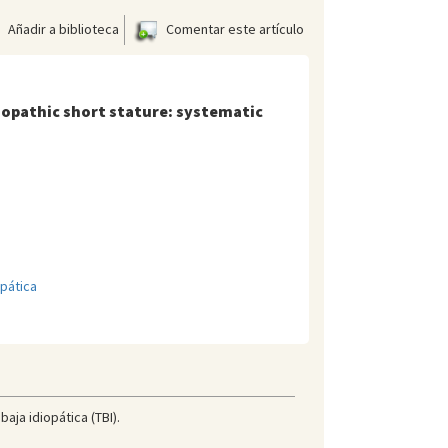
Añadir a biblioteca
Comentar este artículo
iopathic short stature: systematic
opática
aja idiopática (TBI).