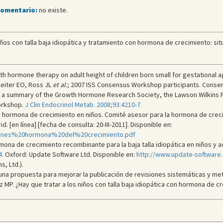
comentario:
no existe.
s con talla baja idiopática y tratamiento con hormona de crecimiento: situa
th hormone therapy on adult height of children born small for gestational 
Reiter EO, Ross JL
et al
.; 2007 ISS Consensus Workshop participants. Conse
re: a summary of the Growth Hormone Research Society, the Lawson Wilkins 
orkshop.
J Clin Endocrinol Metab. 2008;93:4210-7.
de la hormona de crecimiento en niños. Comité asesor para la hormona de cre
. [en línea] [fecha de consulta: 20-III-2011]. Disponible en:
aciones%20hormona%20del%20crecimiento.pdf
rmona de crecimiento recombinante para la baja talla idiopática en niños y 
4.
Oxford: Update Software Ltd. Disponible en:
http://www.update-software
s, Ltd.).
: una propuesta para mejorar la publicación de revisiones sistemáticas y met
P. ¿Hay que tratar a los niños con talla baja idiopática con hormona de c