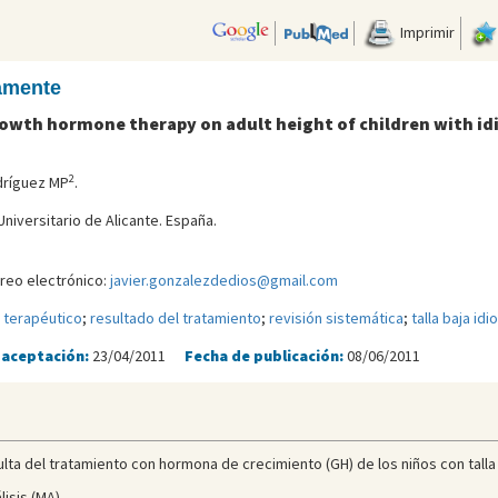
Imprimir
camente
growth hormone therapy on adult height of children with id
2
dríguez MP
.
niversitario de Alicante. España.
reo electrónico:
javier.gonzalezdedios@gmail.com
 terapéutico
;
resultado del tratamiento
;
revisión sistemática
;
talla baja idi
 aceptación:
23/04/2011
Fecha de publicación:
08/06/2011
lta del tratamiento con hormona de crecimiento (GH) de los niños con talla b
isis (MA).