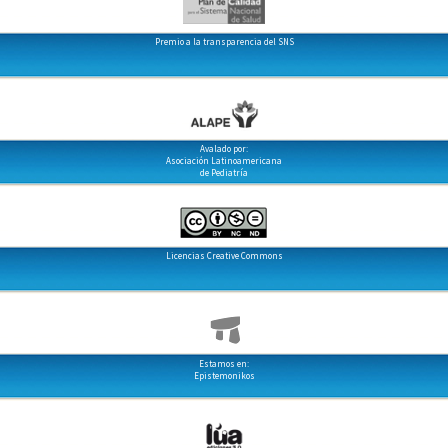
Premio a la transparencia del SNS
Avalado por:
Asociación Latinoamericana
de Pediatría
Licencias Creative Commons
Estamos en:
Epistemonikos