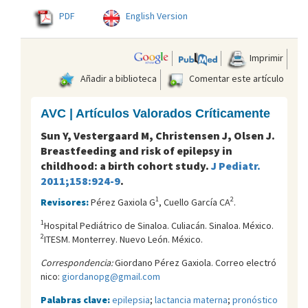
PDF
English Version
Imprimir
Añadir a biblioteca
Comentar este artículo
AVC | Artículos Valorados Críticamente
Sun Y, Vestergaard M, Christensen J, Olsen J.
Breastfeeding and risk of epilepsy in
childhood: a birth cohort study.
J Pediatr.
2011;158:924-9
.
1
2
Revisores:
Pérez Gaxiola G
, Cuello García CA
.
1
Hospital Pediátrico de Sinaloa. Culiacán. Sinaloa. México.
2
ITESM. Monterrey. Nuevo León. México.
Correspondencia:
Giordano Pérez Gaxiola. Correo electró
nico:
giordanopg@gmail.com
Palabras clave:
epilepsia
;
lactancia materna
;
pronóstico