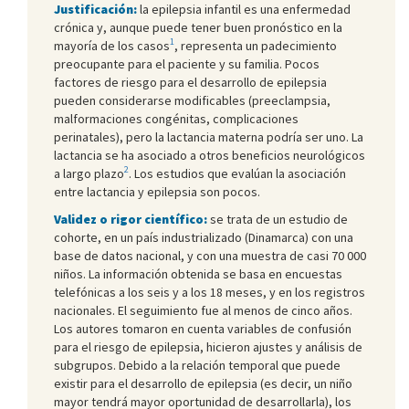
Justificación:
la epilepsia infantil es una enfermedad
crónica y, aunque puede tener buen pronóstico en la
1
mayoría de los casos
, representa un padecimiento
preocupante para el paciente y su familia. Pocos
factores de riesgo para el desarrollo de epilepsia
pueden considerarse modificables (preeclampsia,
malformaciones congénitas, complicaciones
perinatales), pero la lactancia materna podría ser uno. La
lactancia se ha asociado a otros beneficios neurológicos
2
a largo plazo
. Los estudios que evalúan la asociación
entre lactancia y epilepsia son pocos.
Validez o rigor científico:
se trata de un estudio de
cohorte, en un país industrializado (Dinamarca) con una
base de datos nacional, y con una muestra de casi 70 000
niños. La información obtenida se basa en encuestas
telefónicas a los seis y a los 18 meses, y en los registros
nacionales. El seguimiento fue al menos de cinco años.
Los autores tomaron en cuenta variables de confusión
para el riesgo de epilepsia, hicieron ajustes y análisis de
subgrupos. Debido a la relación temporal que puede
existir para el desarrollo de epilepsia (es decir, un niño
mayor tendrá mayor oportunidad de desarrollarla), los