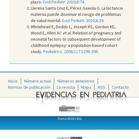
plazo.
Evid Pediatr. 2010;6:74
.
Llerena Santa Cruz E, Pérez Gaxiola G. La lactancia
materna puede disminuir el riesgo de problemas
de salud mental.
Evid Pediatr. 2010;6:39
.
Whitehead E, Dodds L, Joseph KS, Gordon KE,
Wood E, Allen AC
et al.
Relation of pregnancy and
neonatal factors to subsequent development of
childhood epilepsy: a population-based cohort
study.
Pediatrics. 2006;117:1298-306
.
Inicio
Número actual
Números anteriores
Normas de publicación
La revista
Mapa
RSS
Contacto
Premio MEDES 2012