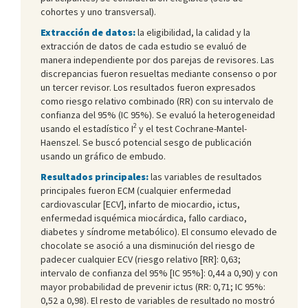
cohortes y uno transversal).
Extracción de datos:
la eligibilidad, la calidad y la
extracción de datos de cada estudio se evaluó de
manera independiente por dos parejas de revisores. Las
discrepancias fueron resueltas mediante consenso o por
un tercer revisor. Los resultados fueron expresados
como riesgo relativo combinado (RR) con su intervalo de
confianza del 95% (IC 95%). Se evaluó la heterogeneidad
2
usando el estadístico I
y el test Cochrane-Mantel-
Haenszel. Se buscó potencial sesgo de publicación
usando un gráfico de embudo.
Resultados principales:
las variables de resultados
principales fueron ECM (cualquier enfermedad
cardiovascular [ECV], infarto de miocardio, ictus,
enfermedad isquémica miocárdica, fallo cardiaco,
diabetes y síndrome metabólico). El consumo elevado de
chocolate se asoció a una disminución del riesgo de
padecer cualquier ECV (riesgo relativo [RR]: 0,63;
intervalo de confianza del 95% [IC 95%]: 0,44 a 0,90) y con
mayor probabilidad de prevenir ictus (RR: 0,71; IC 95%:
0,52 a 0,98). El resto de variables de resultado no mostró