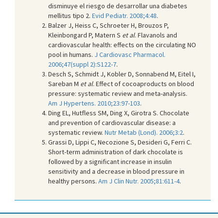
disminuye el riesgo de desarrollar una diabetes
mellitus tipo 2.
Evid Pediatr. 2008;4:48
.
Balzer J, Heiss C, Schroeter H, Brouzos P,
Kleinbongard P, Matern S
et al
. Flavanols and
cardiovascular health: effects on the circulating NO
pool in humans.
J Cardiovasc Pharmacol.
2006;47(suppl 2):S122-7
.
Desch S, Schmidt J, Kobler D, Sonnabend M, Eitel I,
Sareban M
et al
. Effect of cocoaproducts on blood
pressure: systematic review and meta-analysis.
Am J Hypertens. 2010;23:97-103
.
Ding EL, Hutfless SM, Ding X, Girotra S. Chocolate
and prevention of cardiovascular disease: a
systematic review.
Nutr Metab (Lond). 2006;3:2
.
Grassi D, Lippi C, Necozione S, Desideri G, Ferri C.
Short-term administration of dark chocolate is
followed by a significant increase in insulin
sensitivity and a decrease in blood pressure in
healthy persons.
Am J Clin Nutr. 2005;81:611-4
.