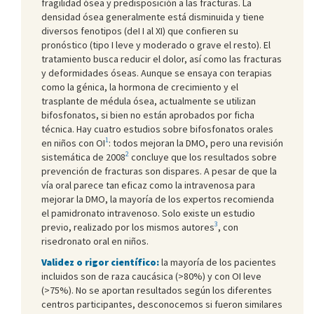
fragilidad ósea y predisposición a las fracturas. La
densidad ósea generalmente está disminuida y tiene
diversos fenotipos (deI I al XI) que confieren su
pronóstico (tipo I leve y moderado o grave el resto). El
tratamiento busca reducir el dolor, así como las fracturas
y deformidades óseas. Aunque se ensaya con terapias
como la génica, la hormona de crecimiento y el
trasplante de médula ósea, actualmente se utilizan
bifosfonatos, si bien no están aprobados por ficha
técnica. Hay cuatro estudios sobre bifosfonatos orales
1
en niños con OI
: todos mejoran la DMO, pero una revisión
2
sistemática de 2008
concluye que los resultados sobre
prevención de fracturas son dispares. A pesar de que la
vía oral parece tan eficaz como la intravenosa para
mejorar la DMO, la mayoría de los expertos recomienda
el pamidronato intravenoso. Solo existe un estudio
3
previo, realizado por los mismos autores
, con
risedronato oral en niños.
Validez o rigor científico:
la mayoría de los pacientes
incluidos son de raza caucásica (>80%) y con OI leve
(>75%). No se aportan resultados según los diferentes
centros participantes, desconocemos si fueron similares