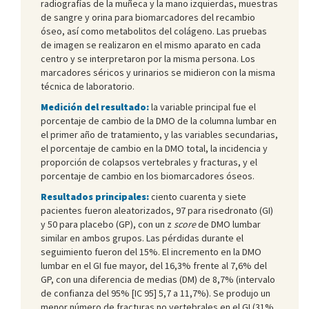
radiografías de la muñeca y la mano izquierdas, muestras
de sangre y orina para biomarcadores del recambio
óseo, así como metabolitos del colágeno. Las pruebas
de imagen se realizaron en el mismo aparato en cada
centro y se interpretaron por la misma persona. Los
marcadores séricos y urinarios se midieron con la misma
técnica de laboratorio.
Medición del resultado:
la variable principal fue el
porcentaje de cambio de la DMO de la columna lumbar en
el primer año de tratamiento, y las variables secundarias,
el porcentaje de cambio en la DMO total, la incidencia y
proporción de colapsos vertebrales y fracturas, y el
porcentaje de cambio en los biomarcadores óseos.
Resultados principales:
ciento cuarenta y siete
pacientes fueron aleatorizados, 97 para risedronato (GI)
y 50 para placebo (GP), con un z
score
de DMO lumbar
similar en ambos grupos. Las pérdidas durante el
seguimiento fueron del 15%. El incremento en la DMO
lumbar en el GI fue mayor, del 16,3% frente al 7,6% del
GP, con una diferencia de medias (DM) de 8,7% (intervalo
de confianza del 95% [IC 95] 5,7 a 11,7%). Se produjo un
menor número de fracturas no vertebrales en el GI (31%