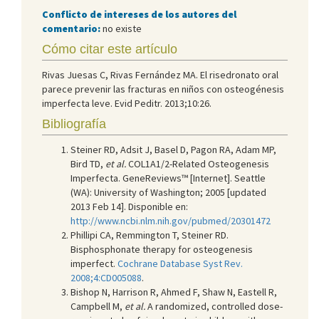
Conflicto de intereses de los autores del
comentario:
no existe
Cómo citar este artículo
Rivas Juesas C, Rivas Fernández MA. El risedronato oral
parece prevenir las fracturas en niños con osteogénesis
imperfecta leve. Evid Peditr. 2013;10:26.
Bibliografía
Steiner RD, Adsit J, Basel D, Pagon RA, Adam MP,
Bird TD,
et al.
COL1A1/2-Related Osteogenesis
Imperfecta. GeneReviews™ [Internet]. Seattle
(WA): University of Washington; 2005 [updated
2013 Feb 14]. Disponible en:
http://www.ncbi.nlm.nih.gov/pubmed/20301472
Phillipi CA, Remmington T, Steiner RD.
Bisphosphonate therapy for osteogenesis
imperfect.
Cochrane Database Syst Rev.
2008;4:CD005088
.
Bishop N, Harrison R, Ahmed F, Shaw N, Eastell R,
Campbell M,
et al.
A randomized, controlled dose-