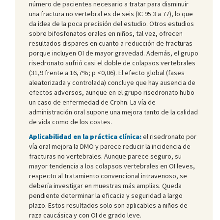
número de pacientes necesario a tratar para disminuir
una fractura no vertebral es de seis (IC 95 3 a 77), lo que
da idea de la poca precisión del estudio. Otros estudios
sobre bifosfonatos orales en niños, tal vez, ofrecen
resultados dispares en cuanto a reducción de fracturas
porque incluyen OI de mayor gravedad. Además, el grupo
risedronato sufrió casi el doble de colapsos vertebrales
(31,9 frente a 16,7%; p <0,06). El efecto global (fases
aleatorizada y controlada) concluye que hay ausencia de
efectos adversos, aunque en el grupo risedronato hubo
un caso de enfermedad de Crohn. La vía de
administración oral supone una mejora tanto de la calidad
de vida como de los costes.
Aplicabilidad en la práctica clínica:
el risedronato por
vía oral mejora la DMO y parece reducir la incidencia de
fracturas no vertebrales. Aunque parece seguro, su
mayor tendencia a los colapsos vertebrales en OI leves,
respecto al tratamiento convencional intravenoso, se
debería investigar en muestras más amplias. Queda
pendiente determinar la eficacia y seguridad a largo
plazo. Estos resultados solo son aplicables a niños de
raza caucásica y con OI de grado leve.