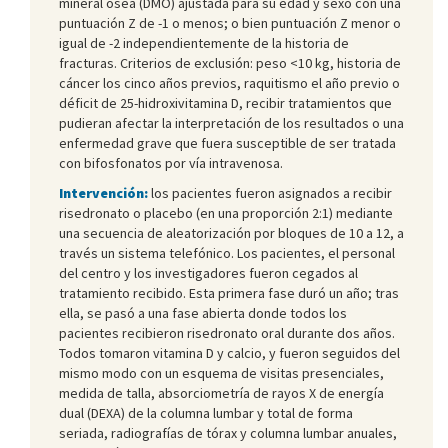
mineral ósea (DMO) ajustada para su edad y sexo con una
puntuación Z de -1 o menos; o bien puntuación Z menor o
igual de -2 independientemente de la historia de
fracturas. Criterios de exclusión: peso <10 kg, historia de
cáncer los cinco años previos, raquitismo el año previo o
déficit de 25-hidroxivitamina D, recibir tratamientos que
pudieran afectar la interpretación de los resultados o una
enfermedad grave que fuera susceptible de ser tratada
con bifosfonatos por vía intravenosa.
Intervención:
los pacientes fueron asignados a recibir
risedronato o placebo (en una proporción 2:1) mediante
una secuencia de aleatorización por bloques de 10 a 12, a
través un sistema telefónico. Los pacientes, el personal
del centro y los investigadores fueron cegados al
tratamiento recibido. Esta primera fase duró un año; tras
ella, se pasó a una fase abierta donde todos los
pacientes recibieron risedronato oral durante dos años.
Todos tomaron vitamina D y calcio, y fueron seguidos del
mismo modo con un esquema de visitas presenciales,
medida de talla, absorciometría de rayos X de energía
dual (DEXA) de la columna lumbar y total de forma
seriada, radiografías de tórax y columna lumbar anuales,