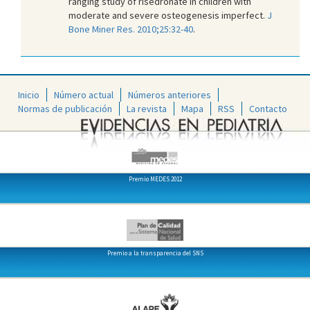
ranging study of risedronate in children with
moderate and severe osteogenesis imperfect.
J
Bone Miner Res. 2010;25:32-40
.
Inicio
Número actual
Números anteriores
Normas de publicación
La revista
Mapa
RSS
Contacto
Premio MEDES 2012
Premio a la transparencia del SNS