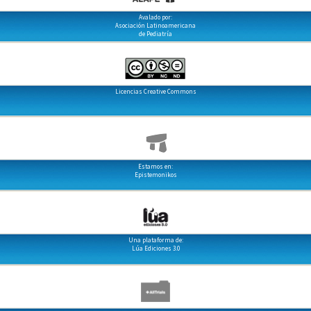
Avalado por:
Asociación Latinoamericana
de Pediatría
Licencias Creative Commons
Estamos en:
Epistemonikos
Una plataforma de:
Lúa Ediciones 3.0