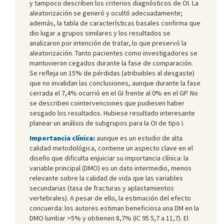
y tampoco describen los criterios diagnósticos de OI. La
aleatorización se generó y ocultó adecuadamente;
además, la tabla de características basales confirma que
dio lugar a grupos similares y los resultados se
analizaron por intención de tratar, lo que preservó la
aleatorización. Tanto pacientes como investigadores se
mantuvieron cegados durante la fase de comparación.
Se refleja un 15% de pérdidas (atribuibles al desgaste)
que no invalidan las conclusiones, aunque durante la fase
cerrada el 7,4% ocurrió en el GI frente al 0% en el GP. No
se describen cointervenciones que pudiesen haber
sesgado los resultados. Hubiese resultado interesante
planear un análisis de subgrupos para la OI de tipo I.
Importancia clínica:
aunque es un estudio de alta
calidad metodológica, contiene un aspecto clave en el
diseño que dificulta enjuiciar su importancia clínica: la
variable principal (DMO) es un dato intermedio, menos
relevante sobre la calidad de vida que las variables
secundarias (tasa de fracturas y aplastamientos
vertebrales). A pesar de ello, la estimación del efecto
concuerda: los autores estiman beneficiosa una DM en la
DMO lumbar >5% y obtienen 8,7% (IC 95 5,7 a 11,7). El