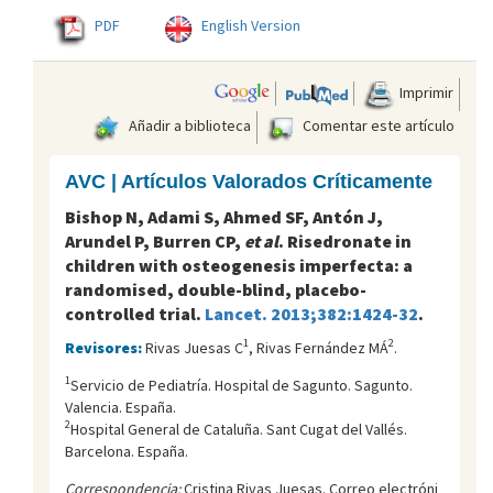
PDF
English Version
Imprimir
Añadir a biblioteca
Comentar este artículo
AVC | Artículos Valorados Críticamente
Bishop N, Adami S, Ahmed SF, Antón J,
Arundel P, Burren CP,
et al
. Risedronate in
children with osteogenesis imperfecta: a
randomised, double-blind, placebo-
controlled trial.
Lancet. 2013;382:1424-32
.
1
2
Revisores:
Rivas Juesas C
, Rivas Fernández MÁ
.
1
Servicio de Pediatría. Hospital de Sagunto. Sagunto.
Valencia. España.
2
Hospital General de Cataluña. Sant Cugat del Vallés.
Barcelona. España.
Correspondencia:
Cristina Rivas Juesas. Correo electróni