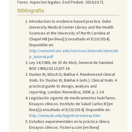
Fases. Aspectos legales. Evid Pediatr. 2014;10:71.
Bibliografía
Introduction to evidence based practice. Duke
University Medical Center Library and the Health
Sciences at the University of North Carolina at
Chapel Hill [en línea] [consultado el 8/10/2014].
Disponible en:
http://www.hsl.unc.edu/services/tutorials/ebm/eb
p_tutorial.pdf
Ley 14/1986, de 25 de Abril, General de Sanidad.
BOE 1986;102:15207-24.
Duolao W, Nitsch D, Bakhai A. Randomized clinical
trials. En: Duolao W, Bakhai A (eds.). Clinical trials. A
practical guide to design, analysis and
reporting. London: Remedica; 2006. p. 1-14.
Legislación vigente de medicamentos huérfanos.
Ensayos clínicos. Instituto de Salud Carlos III [en
línea] [consultado el 8/10/2014]. Disponible en:
http://www.ub.edu/legmh/ereensay.htm
Estudios experimentales en la práctica clínica.
Ensayos clínicos. Fisterra.com [en línea]