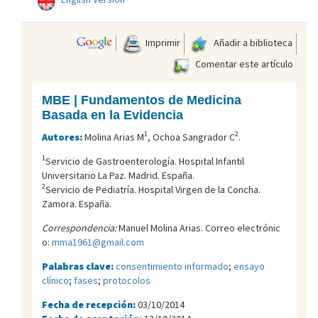
Imprimir
Añadir a biblioteca
Comentar este artículo
MBE | Fundamentos de Medicina
Basada en la Evidencia
1
2
Autores:
Molina Arias M
, Ochoa Sangrador C
.
1
Servicio de Gastroenterología. Hospital Infantil
Universitario La Paz. Madrid. España.
2
Servicio de Pediatría. Hospital Virgen de la Concha.
Zamora. España.
Correspondencia:
Manuel Molina Arias. Correo electrónic
o:
mma1961@gmail.com
Palabras clave:
consentimiento informado
;
ensayo
clínico
;
fases
;
protocolos
Fecha de recepción:
03/10/2014