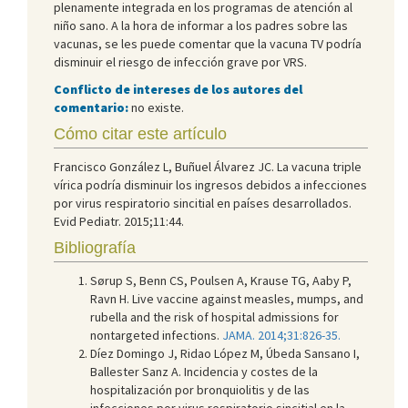
plenamente integrada en los programas de atención al
niño sano. A la hora de informar a los padres sobre las
vacunas, se les puede comentar que la vacuna TV podría
disminuir el riesgo de infección grave por VRS.
Conflicto de intereses de los autores del
comentario:
no existe.
Cómo citar este artículo
Francisco González L, Buñuel Álvarez JC. La vacuna triple
vírica podría disminuir los ingresos debidos a infecciones
por virus respiratorio sincitial en países desarrollados.
Evid Pediatr. 2015;11:44.
Bibliografía
Sørup S, Benn CS, Poulsen A, Krause TG, Aaby P,
Ravn H. Live vaccine against measles, mumps, and
rubella and the risk of hospital admissions for
nontargeted infections.
JAMA. 2014;31:826-35.
Díez Domingo J, Ridao López M, Úbeda Sansano I,
Ballester Sanz A. Incidencia y costes de la
hospitalización por bronquiolitis y de las
infecciones por virus respiratorio sincitial en la