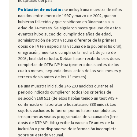
hospitales del país.
Población de estudio:
se incluyó una muestra de niños
nacidos entre enero de 1997 y marzo de 2002, que no
hubieran fallecido y que residieran en Dinamarca a la
edad de 14 meses. Se siguieron hasta que uno de estos
eventos hubo sucedido: cumplir dos años de edad,
administración de otra vacuna diferente de la primera
dosis de TV (en especial la vacuna de la poliomelitis oral),
emigración, muerte o cumplirse la fecha 1 de junio de
2003, final del estudio. Debían haber recibido tres dosis
completas de DTPa-IVP-Hba (primera dosis antes de los
cuatro meses, segunda dosis antes de los seis meses y
tercera dosis antes de los 13 meses).
De una muestra inicial de 346 293 nacidos durante el
periodo indicado cumplieron todos los criterios de
selección 168 511 (de ellos habían tenido un test VRS +
confirmado en laboratorio hospitalario 888 niños). Los
sujetos excluidos lo fueron por no haber cumplido las
tres primeras visitas programadas de vacunación (tres
dosis de DTP-VPI-Hib),recibir la vacuna TV antes de la
inclusión o por disponerse de información incompleta
sobre su estado vacunal.