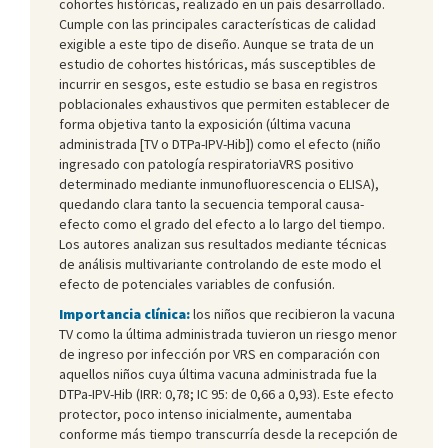
cohortes históricas, realizado en un país desarrollado.
Cumple con las principales características de calidad
exigible a este tipo de diseño. Aunque se trata de un
estudio de cohortes históricas, más susceptibles de
incurrir en sesgos, este estudio se basa en registros
poblacionales exhaustivos que permiten establecer de
forma objetiva tanto la exposición (última vacuna
administrada [TV o DTPa-IPV-Hib]) como el efecto (niño
ingresado con patología respiratoriaVRS positivo
determinado mediante inmunofluorescencia o ELISA),
quedando clara tanto la secuencia temporal causa-
efecto como el grado del efecto a lo largo del tiempo.
Los autores analizan sus resultados mediante técnicas
de análisis multivariante controlando de este modo el
efecto de potenciales variables de confusión.
Importancia clínica:
los niños que recibieron la vacuna
TV como la última administrada tuvieron un riesgo menor
de ingreso por infección por VRS en comparación con
aquellos niños cuya última vacuna administrada fue la
DTPa-IPV-Hib (IRR: 0,78; IC 95: de 0,66 a 0,93). Este efecto
protector, poco intenso inicialmente, aumentaba
conforme más tiempo transcurría desde la recepción de