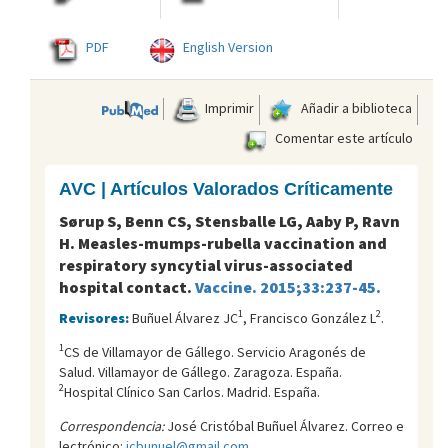
PDF
English Version
Imprimir
Añadir a biblioteca
Comentar este artículo
AVC | Artículos Valorados Críticamente
Sørup S, Benn CS, Stensballe LG, Aaby P, Ravn
H. Measles-mumps-rubella vaccination and
respiratory syncytial virus-associated
hospital contact.
Vaccine. 2015;33:237-45.
1
2
Revisores:
Buñuel Álvarez JC
, Francisco González L
.
1
CS de Villamayor de Gállego. Servicio Aragonés de
Salud. Villamayor de Gállego. Zaragoza. España.
2
Hospital Clínico San Carlos. Madrid. España.
Correspondencia:
José Cristóbal Buñuel Álvarez. Correo e
lectrónico:
jcbunuel@gmail.com