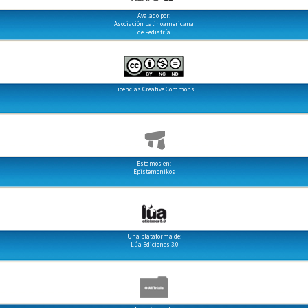
Avalado por:
Asociación Latinoamericana
de Pediatría
Licencias Creative Commons
Estamos en:
Epistemonikos
Una plataforma de:
Lúa Ediciones 3.0