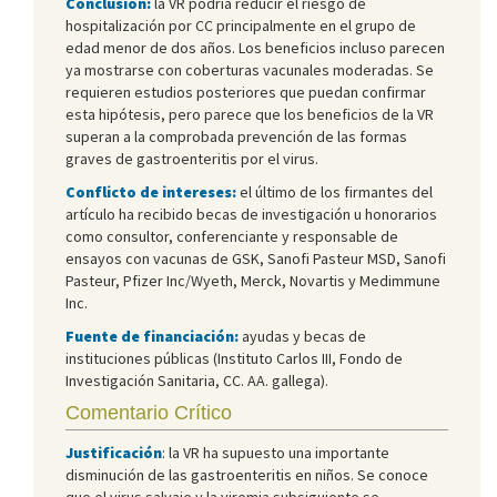
Conclusión:
la VR podría reducir el riesgo de
hospitalización por CC principalmente en el grupo de
edad menor de dos años. Los beneficios incluso parecen
ya mostrarse con coberturas vacunales moderadas. Se
requieren estudios posteriores que puedan confirmar
esta hipótesis, pero parece que los beneficios de la VR
superan a la comprobada prevención de las formas
graves de gastroenteritis por el virus.
Conflicto de intereses:
el último de los firmantes del
artículo ha recibido becas de investigación u honorarios
como consultor, conferenciante y responsable de
ensayos con vacunas de GSK, Sanofi Pasteur MSD, Sanofi
Pasteur, Pfizer Inc/Wyeth, Merck, Novartis y Medimmune
Inc.
Fuente de financiación:
ayudas y becas de
instituciones públicas (Instituto Carlos III, Fondo de
Investigación Sanitaria, CC. AA. gallega).
Comentario Crítico
Justificación
: la VR ha supuesto una importante
disminución de las gastroenteritis en niños. Se conoce
que el virus salvaje y la viremia subsiguiente se