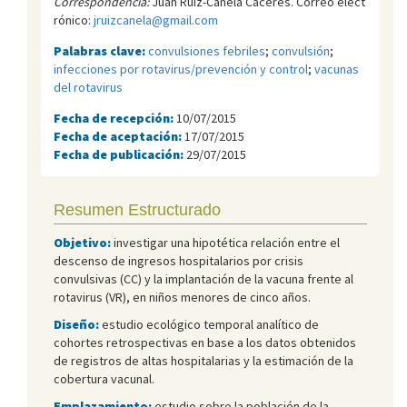
Correspondencia:
Juan Ruiz-Canela Cáceres. Correo elect
rónico:
jruizcanela@gmail.com
Palabras clave:
convulsiones febriles
;
convulsión
;
infecciones por rotavirus/prevención y control
;
vacunas
del rotavirus
Fecha de recepción:
10/07/2015
Fecha de aceptación:
17/07/2015
Fecha de publicación:
29/07/2015
Resumen Estructurado
Objetivo:
investigar una hipotética relación entre el
descenso de ingresos hospitalarios por crisis
convulsivas (CC) y la implantación de la vacuna frente al
rotavirus (VR), en niños menores de cinco años.
Diseño:
estudio ecológico temporal analítico de
cohortes retrospectivas en base a los datos obtenidos
de registros de altas hospitalarias y la estimación de la
cobertura vacunal.
Emplazamiento:
estudio sobre la población de la