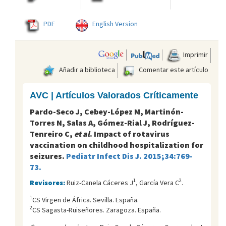
PDF
English Version
Imprimir
Añadir a biblioteca
Comentar este artículo
AVC | Artículos Valorados Críticamente
Pardo-Seco J, Cebey-López M, Martinón-
Torres N, Salas A, Gómez-Rial J, Rodríguez-
Tenreiro C,
et al
. Impact of rotavirus
vaccination on childhood hospitalization for
seizures.
Pediatr Infect Dis J. 2015;34:769-
73.
1
2
Revisores:
Ruiz-Canela Cáceres J
, García Vera C
.
1
CS Virgen de África. Sevilla. España.
2
CS Sagasta-Ruiseñores. Zaragoza. España.