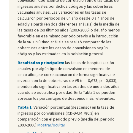
convulsión. Coeficiente de correlación entre las tasas de
ingresos anuales por dichos códigos y las coberturas
vacunales anuales. Las variaciones en las tasas se
calcularon por periodos de un año desde 0 a 4 años de
edad y a partir (en dos diferentes análisis) de la media de
las tasas de los últimos años (2003-2006) o del año menos
favorable en ese mismo periodo previo a la introducción
de la VR. Un último análisis se realizó comparando las
coberturas entre los casos de convulsiones según
códigos y las estimadas en la población general.
Resultados principales:
las tasas de hospitalización
anuales por algún tipo de convulsión en menores de
cinco años, se correlacionaron de forma significativa e
inversa con la de coberturas de VR (r = -0,673; p = 0,033),
siendo solo significativa en las edades de uno a dos años
cuando se estratifica por edad. En la Tabla 1 se pueden
apreciar los porcentajes de descenso más relevantes.
Tabla 1
. Variación porcentual (descenso) en la tasa de
ingresos por convulsiones (ICD-9-CM 780.3) en
comparación con el periodo previo (media del periodo
2003-2006)
Mostrar/ocultar