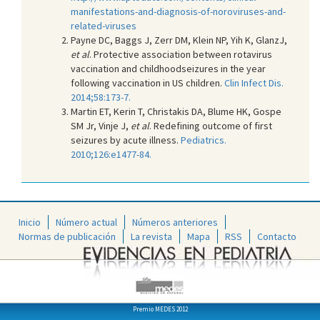
manifestations-and-diagnosis-of-noroviruses-and-
related-viruses
Payne DC, Baggs J, Zerr DM, Klein NP, Yih K, GlanzJ,
et al
. Protective association between rotavirus
vaccination and childhoodseizures in the year
following vaccination in US children.
Clin Infect Dis.
2014;58:173-7.
Martin ET, Kerin T, Christakis DA, Blume HK, Gospe
SM Jr, Vinje J,
et al
. Redefining outcome of first
seizures by acute illness.
Pediatrics.
2010;126:e1477-84.
Inicio
Número actual
Números anteriores
Normas de publicación
La revista
Mapa
RSS
Contacto
Premio MEDES 2012