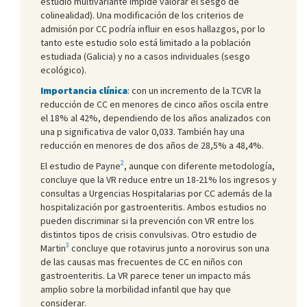
estudio multivariante impide valorar el sesgo de
colinealidad). Una modificación de los criterios de
admisión por CC podría influir en esos hallazgos, por lo
tanto este estudio solo está limitado a la población
estudiada (Galicia) y no a casos individuales (sesgo
ecológico).
Importancia clínica
: con un incremento de la TCVR la
reducción de CC en menores de cinco años oscila entre
el 18% al 42%, dependiendo de los años analizados con
una p significativa de valor 0,033. También hay una
reducción en menores de dos años de 28,5% a 48,4%.
2
El estudio de Payne
, aunque con diferente metodología,
concluye que la VR reduce entre un 18-21% los ingresos y
consultas a Urgencias Hospitalarias por CC además de la
hospitalización por gastroenteritis. Ambos estudios no
pueden discriminar si la prevención con VR entre los
distintos tipos de crisis convulsivas. Otro estudio de
3
Martin
concluye que rotavirus junto a norovirus son una
de las causas mas frecuentes de CC en niños con
gastroenteritis. La VR parece tener un impacto más
amplio sobre la morbilidad infantil que hay que
considerar.