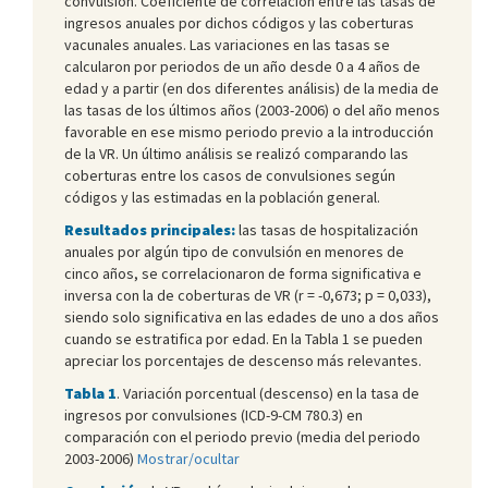
convulsión. Coeficiente de correlación entre las tasas de
ingresos anuales por dichos códigos y las coberturas
vacunales anuales. Las variaciones en las tasas se
calcularon por periodos de un año desde 0 a 4 años de
edad y a partir (en dos diferentes análisis) de la media de
las tasas de los últimos años (2003-2006) o del año menos
favorable en ese mismo periodo previo a la introducción
de la VR. Un último análisis se realizó comparando las
coberturas entre los casos de convulsiones según
códigos y las estimadas en la población general.
Resultados principales:
las tasas de hospitalización
anuales por algún tipo de convulsión en menores de
cinco años, se correlacionaron de forma significativa e
inversa con la de coberturas de VR (r = -0,673; p = 0,033),
siendo solo significativa en las edades de uno a dos años
cuando se estratifica por edad. En la Tabla 1 se pueden
apreciar los porcentajes de descenso más relevantes.
Tabla 1
. Variación porcentual (descenso) en la tasa de
ingresos por convulsiones (ICD-9-CM 780.3) en
comparación con el periodo previo (media del periodo
2003-2006)
Mostrar/ocultar