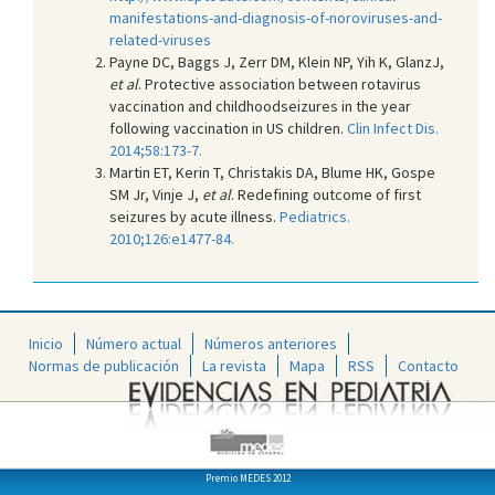
manifestations-and-diagnosis-of-noroviruses-and-
related-viruses
Payne DC, Baggs J, Zerr DM, Klein NP, Yih K, GlanzJ,
et al
. Protective association between rotavirus
vaccination and childhoodseizures in the year
following vaccination in US children.
Clin Infect Dis.
2014;58:173-7.
Martin ET, Kerin T, Christakis DA, Blume HK, Gospe
SM Jr, Vinje J,
et al
. Redefining outcome of first
seizures by acute illness.
Pediatrics.
2010;126:e1477-84.
Inicio
Número actual
Números anteriores
Normas de publicación
La revista
Mapa
RSS
Contacto
Premio MEDES 2012