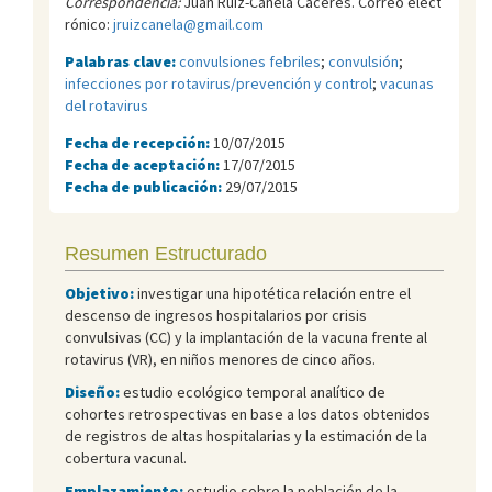
Correspondencia:
Juan Ruiz-Canela Cáceres. Correo elect
rónico:
jruizcanela@gmail.com
Palabras clave:
convulsiones febriles
;
convulsión
;
infecciones por rotavirus/prevención y control
;
vacunas
del rotavirus
Fecha de recepción:
10/07/2015
Fecha de aceptación:
17/07/2015
Fecha de publicación:
29/07/2015
Resumen Estructurado
Objetivo:
investigar una hipotética relación entre el
descenso de ingresos hospitalarios por crisis
convulsivas (CC) y la implantación de la vacuna frente al
rotavirus (VR), en niños menores de cinco años.
Diseño:
estudio ecológico temporal analítico de
cohortes retrospectivas en base a los datos obtenidos
de registros de altas hospitalarias y la estimación de la
cobertura vacunal.
Emplazamiento:
estudio sobre la población de la