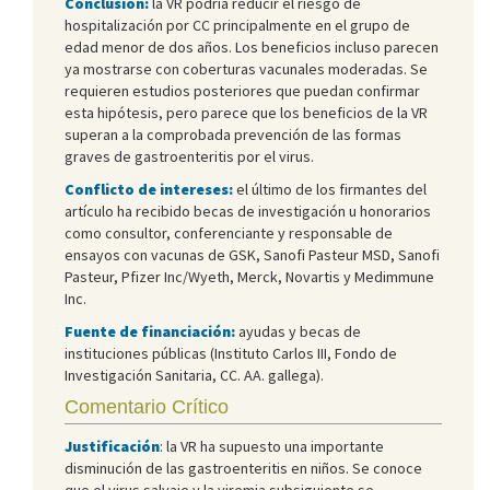
Conclusión:
la VR podría reducir el riesgo de
hospitalización por CC principalmente en el grupo de
edad menor de dos años. Los beneficios incluso parecen
ya mostrarse con coberturas vacunales moderadas. Se
requieren estudios posteriores que puedan confirmar
esta hipótesis, pero parece que los beneficios de la VR
superan a la comprobada prevención de las formas
graves de gastroenteritis por el virus.
Conflicto de intereses:
el último de los firmantes del
artículo ha recibido becas de investigación u honorarios
como consultor, conferenciante y responsable de
ensayos con vacunas de GSK, Sanofi Pasteur MSD, Sanofi
Pasteur, Pfizer Inc/Wyeth, Merck, Novartis y Medimmune
Inc.
Fuente de financiación:
ayudas y becas de
instituciones públicas (Instituto Carlos III, Fondo de
Investigación Sanitaria, CC. AA. gallega).
Comentario Crítico
Justificación
: la VR ha supuesto una importante
disminución de las gastroenteritis en niños. Se conoce
que el virus salvaje y la viremia subsiguiente se