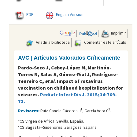
PDF
English Version
Imprimir
Añadir a biblioteca
Comentar este artículo
AVC | Artículos Valorados Críticamente
Pardo-Seco J, Cebey-López M, Martinón-
Torres N, Salas A, Gómez-Rial J, Rodríguez-
Tenreiro C,
et al
. Impact of rotavirus
vaccination on childhood hospitalization for
seizures.
Pediatr Infect Dis J. 2015;34:769-
73.
1
2
Revisores:
Ruiz-Canela Cáceres J
, García Vera C
.
1
CS Virgen de África. Sevilla. España.
2
CS Sagasta-Ruiseñores. Zaragoza. España.