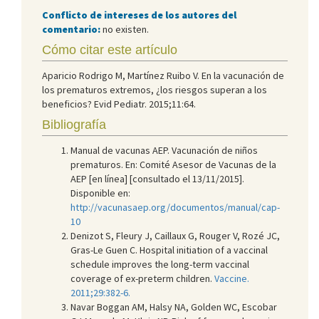
Conflicto de intereses de los autores del
comentario:
no existen.
Cómo citar este artículo
Aparicio Rodrigo M, Martínez Ruibo V. En la vacunación de
los prematuros extremos, ¿los riesgos superan a los
beneficios? Evid Pediatr. 2015;11:64.
Bibliografía
Manual de vacunas AEP. Vacunación de niños
prematuros. En: Comité Asesor de Vacunas de la
AEP [en línea] [consultado el 13/11/2015].
Disponible en:
http://vacunasaep.org/documentos/manual/cap-
10
Denizot S, Fleury J, Caillaux G, Rouger V, Rozé JC,
Gras-Le Guen C. Hospital initiation of a vaccinal
schedule improves the long-term vaccinal
coverage of ex-preterm children.
Vaccine.
2011;29:382-6.
Navar Boggan AM, Halsy NA, Golden WC, Escobar