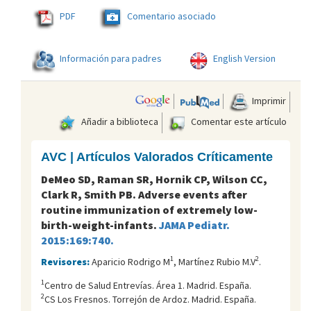
PDF
Comentario asociado
Información para padres
English Version
Imprimir
Añadir a biblioteca
Comentar este artículo
AVC | Artículos Valorados Críticamente
DeMeo SD, Raman SR, Hornik CP, Wilson CC,
Clark R, Smith PB. Adverse events after
routine immunization of extremely low-
birth-weight-infants.
JAMA Pediatr.
2015:169:740.
1
2
Revisores:
Aparicio Rodrigo M
, Martínez Rubio M.V
.
1
Centro de Salud Entreví­as. Área 1. Madrid. España.
2
CS Los Fresnos. Torrejón de Ardoz. Madrid. España.