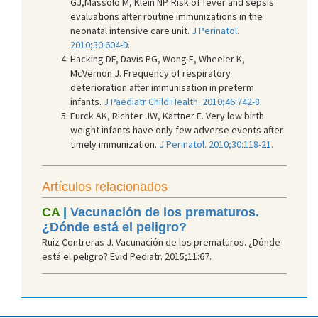
GJ,Massolo M, Klein NP. Risk of fever and sepsis
evaluations after routine immunizations in the
neonatal intensive care unit.
J Perinatol.
2010;30:604-9.
Hacking DF, Davis PG, Wong E, Wheeler K,
McVernon J. Frequency of respiratory
deterioration after immunisation in preterm
infants.
J Paediatr Child Health. 2010;46:742-8.
Furck AK, Richter JW, Kattner E. Very low birth
weight infants have only few adverse events after
timely immunization.
J Perinatol. 2010;30:118-21.
Artículos relacionados
CA
|
Vacunación de los prematuros.
¿Dónde está el peligro?
Ruiz Contreras J. Vacunación de los prematuros. ¿Dónde
está el peligro? Evid Pediatr. 2015;11:67.