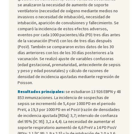
se analizaron la necesidad de aumento de soporte
ventilatorio (necesidad de oxígeno mediante medios no
invasivos o necesidad de intubación), necesidad de
intubación, aparición de convulsiones y fallecimiento. Se
comparó la incidencia de estos efectos adversos,
eventos por cada 1000 pacientes/día (PD) tres días antes
de la vacunación (PreV) con los de tres días después
(PosV). También se compararon estos datos de los 30
días anteriores con los de los 30 días posteriores a la
vacunación. Se realizó ajuste de variables confusoras
(edad gestacional, prematuridad, antecedente de sepsis
y peso y edad posnatales) y cálculo de razones de
densidad de incidencia ajustadas mediante regresión de
Poisson.
Resultados principales:
se estudiaron 13 926 EBPN y 48
853 inmunizaciones. La incidencia de sospechas de
sepsis se incrementó de 5,4 por 1000 PD en el periodo
PreV, a 19,3 por 1000 PD en el PosV (razón de densidades
de incidencia ajustada [RDIa]: 3,7; intervalo de confianza
del 95% [IC 95]: 3,2 a 4,4). La necesidad de aumentar el
soporte respiratorio aumentó de 6,6 PreV a 14 PD PosV
(RDIa: 2,1 [IC 95: 1,9 a 2,5] y la de intubación de 2,0 a 3,6