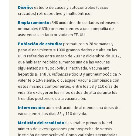
Diseño:
estudio de casos y autocontroles (casos
cruzados) retrospectivo y multicéntrico.
Emplazamiento:
348 unidades de cuidados intensivos
neonatales (UCIN) pertenecientes a una compañía de
asistencia sanitaria privada en EE. UU.
Población de estudio:
prematuros ≤ 28 semanas y
peso al nacimiento ≤ 1000 gramos dados de alta en las
UCIN referidas entre enero de 2007 y diciembre de 2012,
que hubieran recibido al menos una de las vacunas
siguientes: DTPa, poliovirus inactivada, vacuna anti
hepatitis B, anti
H. influenzae
tipo B y antineumocócica 7-
valente o 13-valente, o cualquier vacuna combinada con
estos mismos componentes, entre los 53 y 110 días de
vida. Se excluyeron los niños dados de alta durante los
tres días posteriores a la vacunación.
Intervención:
administración de al menos una dosis de
vacuna entre los días 53 y 110 de vida.
Medición del resultado:
la variable primaria fue el
número de investigaciones por sospecha de sepsis
(petición de hemocultivo). Como variables secundarias