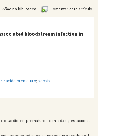
Añadir a biblioteca
Comentar este artículo
e associated bloodstream infection in
én nacido prematuro
;
sepsis
nicio tardío en prematuros con edad gestacional
eventivas adoptadas en el tiempo (un periodo de 5