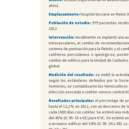
años).
Emplazamiento:
hospital terciario en Reino U
Población de estudio:
979 pacientes recién
2012.
Intervención:
inicialmente se implantó una au
intravasculares, el cambio de recomendaciones
sistema de puntuación para la flebitis y el cam
catéteres percutáneos o quirúrgicos; posteri
cambio de edificio para la Unidad de Cuidados 
global.
Medición del resultado:
se midió la activid
según los estándares definidos por la Socie
Asimismo, se contabilizaron los hemocultivos 
infección asociada a catéter venoso central (
Resultados principales:
el porcentaje de p
hasta el 12,1% en 2012, con un descenso de la
cada 1000 días con catéter. Se estimó una reduc
del 45% (IC 95: 33 a 61) para ICVC. Se estimó u
a un nuevo edificio del 54% (IC 95: 34 a 88). 