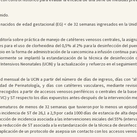
nido.
 nacidos de edad gestacional (EG) < de 32 semanas ingresados en la Uni
ditoría sobre práctica de manejo de catéteres venosos centrales, la asign
 para el uso de clorhexidina del 0,5% al 2% para la desinfección del puer
bio en la forma de administración de la vancomicina a infusión continua para
ormente se implantó la estandarización de la técnica de desinfección de 
Intensivos Neonatales (UCIN) y la actualización y refuerzo en el seguimient
ad mensual de la UCIN a partir del número de días de ingreso, días con “
dad de Perinatología, y días con catéteres vasculares, mediante revisi
recogidos a partir de accesos venosos periféricos o centrales de la base 
ICVC) y ST respecto los días expuestos antes-después de la intervención me
rematuros de menos de 32 semanas que tuvieron por lo menos un episodi
 incidencia de ST de 26,1 a 2,9 por cada 1000 días de estancia de alta de
ción de incidencia asociada a las intervenciones iniciales del 55% (interval
na reducción de ST asociada a la estandarización de la técnica de desinfecció
La aplicación de un protocolo de asepsia sin contacto con los accesos veno