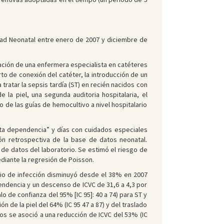
dad Neonatal entre enero de 2007 y diciembre de
ación de una enfermera especialista en catéteres
to de conexión del catéter, la introducción de un
 tratar la sepsis tardía (ST) en recién nacidos con
la piel, una segunda auditoria hospitalaria, el
o de las guías de hemocultivo a nivel hospitalario
alta dependencia” y días con cuidados especiales
ón retrospectiva de la base de datos neonatal.
de datos del laboratorio. Se estimó el riesgo de
diante la regresión de Poisson.
o de infección disminuyó desde el 38% en 2007
pendencia y un descenso de ICVC de 31,6 a 4,3 por
o de confianza del 95% [IC 95]: 40 a 74) para ST y
n de la piel del 64% (IC 95 47 a 87) y del traslado
sos se asoció a una reducción de ICVC del 53% (IC