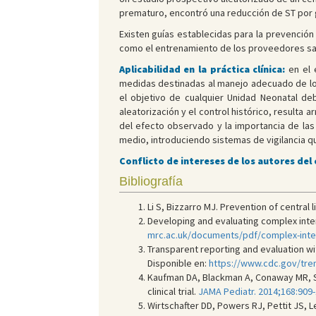
prematuro, encontró una reducción de ST por 
Existen guías establecidas para la prevención
como el entrenamiento de los proveedores san
Aplicabilidad en la práctica clínica:
en el 
medidas destinadas al manejo adecuado de los 
el objetivo de cualquier Unidad Neonatal deb
aleatorización y el control histórico, resulta
del efecto observado y la importancia de las 
medio, introduciendo sistemas de vigilancia qu
Conflicto de intereses de los autores del
Bibliografía
Li S, Bizzarro MJ. Prevention of central 
Developing and evaluating complex inter
mrc.ac.uk/documents/pdf/complex-inte
Transparent reporting and evaluation wi
Disponible en:
https://www.cdc.gov/tr
Kaufman DA, Blackman A, Conaway MR, Sin
clinical trial.
JAMA Pediatr. 2014;168:909-
Wirtschafter DD, Powers RJ, Pettit JS, 