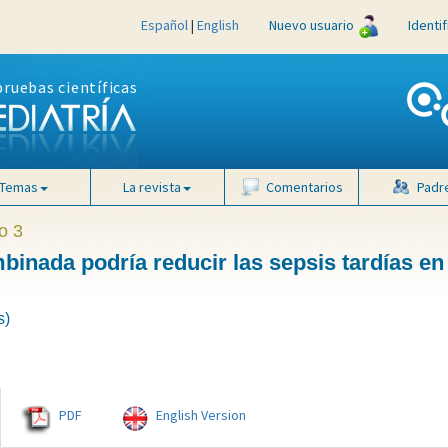
Español
|
English
Nuevo usuario
Identi
pruebas científicas
Temas
La revista
Comentarios
Padr
o 3
binada podría reducir las sepsis tardías en 
s)
PDF
English Version