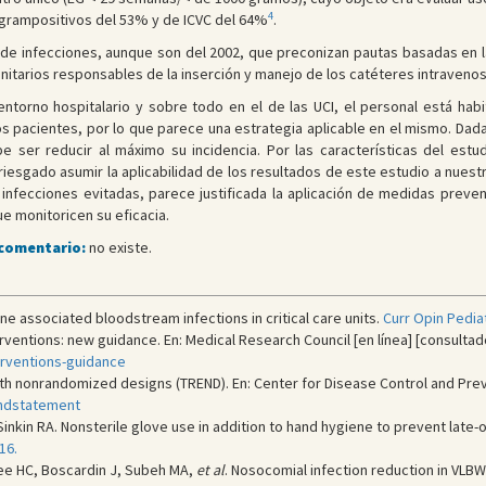
4
grampositivos del 53% y de ICVC del 64%
.
 de infecciones, aunque son del 2002, que preconizan pautas basadas en la
itarios responsables de la inserción y manejo de los catéteres intraveno
entorno hospitalario y sobre todo en el de las UCI, el personal está hab
pacientes, por lo que parece una estrategia aplicable en el mismo. Dada 
e ser reducir al máximo su incidencia. Por las características del estud
 arriesgado asumir la aplicabilidad de los resultados de este estudio a nue
infecciones evitadas, parece justificada la aplicación de medidas preven
e monitoricen su eficacia.
 comentario:
no existe.
line associated bloodstream infections in critical care units.
Curr Opin Pediat
ventions: new guidance. En: Medical Research Council [en línea] [consultado
rventions-guidance
th nonrandomized designs (TREND). En: Center for Disease Control and Preve
endstatement
kin RA. Nonsterile glove use in addition to hand hygiene to prevent late-o
16.
Lee HC, Boscardin J, Subeh MA,
et al
. Nosocomial infection reduction in VLB