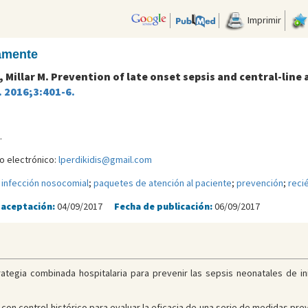
Imprimir
camente
, Millar M. Prevention of late onset sepsis and central-lin
. 2016;3:401-6.
.
eo electrónico:
lperdikidis@gmail.com
;
infección nosocomial
;
paquetes de atención al paciente
;
prevención
;
reci
 aceptación:
04/09/2017
Fecha de publicación:
06/09/2017
rategia combinada hospitalaria para prevenir las sepsis neonatales de i
con control histórico para evaluar la eficacia de una serie de medidas pr