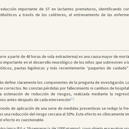
 reducción importante de ST en lactantes prematuros, identificando c
antibióticos a través de los catéteres, el entrenamiento de las enfer
urre a partir de 48 horas de vida extrauterina) es una causa mayor de morta
o importante en el desarrollo neurológico de los niños que sobreviven a l
ebióticos, pautas higiénicas y más recientemente “paquetes de cuidado” 
io define claramente los componentes de la pregunta de investigación. L
n correctos. No constan pérdidas por fallecimiento ni cambios de hospital 
. La estimación de reducción de riesgos, realizada mediante la regres
2,3
mbios antes-después de cada intervención
.
eriodo de aplicación de una serie de medidas preventivas se redujo la fr
es una reducción del riesgo cercana al 50%. Este efecto es clínicamente i
el efecto es cuestionable.
tro único (EG < 29 semanas/< de 1000 gramos), cuyo objeto era evaluar uso