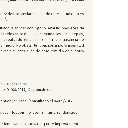
 evidencia similares a las de este estudio, tales
5
sos
.
ituado a aplicar con rigor y evaluar paquetes de
la relevancia de las consecuencias de la sepsis,
io, realizado en un solo centro, la ausencia de
stro medio. No obstante, considerando la magnitud
tivas similares a las de este estudio en nuestro
r. 2011;23:85-90.
 el 04/09/2017]. Disponible en:
ntion [en línea] [consultado el 04/09/2017].
nset infection in preterm infants: randomized
W infants with a statewide quality-improvement