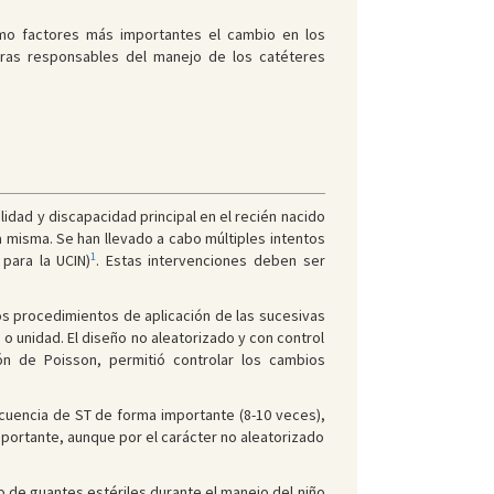
omo factores más importantes el cambio en los
meras responsables del manejo de los catéteres
lidad y discapacidad principal en el recién nacido
a misma. Se han llevado a cabo múltiples intentos
1
para la UCIN)
. Estas intervenciones deben ser
os procedimientos de aplicación de las sucesivas
o unidad. El diseño no aleatorizado y con control
ión de Poisson, permitió controlar los cambios
ecuencia de ST de forma importante (8-10 veces),
mportante, aunque por el carácter no aleatorizado
 de guantes estériles durante el manejo del niño