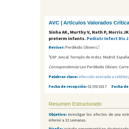
AVC | Artículos Valorados Críti
Sinha AK, Murthy V, Nath P, Morris JK
preterm infants.
Pediatr Infect Dis J
1
Revisor:
Perdikidis Olivieri L
.
1
EAP Juncal. Torrejón de Ardoz. Madrid. España
Correspondencia:
Leo Perdikidis Olivieri. Corr
Palabras clave:
infección asociada a catéter
Fecha de recepción:
01/09/2017
Fecha de
Resumen Estructurado
Objetivo:
investigar los efectos de una est
inferior a 32 semanas.
Diseño:
estudio experimental no aleatorizado 