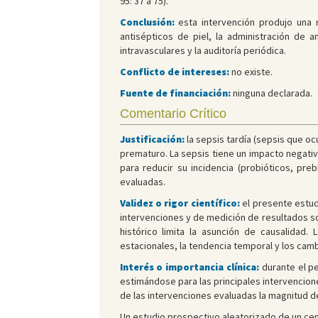
95: 37 a 75).
Conclusión:
esta intervención produjo una
antisépticos de piel, la administración de 
intravasculares y la auditoría periódica.
Conflicto de intereses:
no existe.
Fuente de financiación:
ninguna declarada.
Comentario Crítico
Justificación:
la sepsis tardía (sepsis que oc
prematuro. La sepsis tiene un impacto negativ
para reducir su incidencia (probióticos, pr
evaluadas.
Validez o rigor científico:
el presente estud
intervenciones y de medición de resultados so
histórico limita la asunción de causalidad
estacionales, la tendencia temporal y los ca
Interés o importancia clínica:
durante el p
estimándose para las principales intervencion
de las intervenciones evaluadas la magnitud d
Un estudio prospectivo aleatorizado de un cen