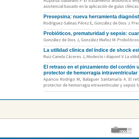
Aizpurua Galdeano P. El tratamiento antibiótico e
asistencial basado en la aplicación de guías clínicas.
Presepsina: nueva herramienta diagnósti
Rodríguez-Salinas Pérez E, González de Dios J. Pres
Probióticos, prematuridad y sepsis: cua
González de Dios J, González Muñoz M. Probióticos,
La utilidad clínica del índice de shock e
Ruiz-Canela Cáceres J, Modesto i Alapont V. La utili
El retraso en el pinzamiento del cordón
protector de hemorragia intraventricular 
Aparicio Rodrigo M, Balaguer Santamaría A. El r
protector de hemorragia intraventricular y sepsis tar