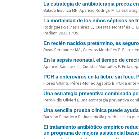
La estrategia de antibioterapia precoz e
Balado Insunza MN. Aparicio Rodrigo M. La estrategi
La mortalidad de los niños sépticos se tr
Rodríguez-Salinas Pérez E, Cuestas Montañés E. La 
Pediatr. 2021;17:35.
En recién nacidos pretérmino, es seguro
Rivas Fernández MA, Cuestas Montañés E. En recién 
En la sepsis neonatal, el tiempo de crec
Aparicio Sánchez JL, Cuestas Montañés E. En la seps
PCR a enterovirus en la fiebre sin foco.
Flores Villar S, Pérez-Moneo Agapito B. PCR a entero
Una estrategia preventiva combinada podr
Perdikidis Olivieri L. Una estrategia preventiva com
Una sencilla prueba clínica puede ayud
Barroso Espadero D. Una sencilla prueba clínica pu
El tratamiento antibiótico empírico redu
un programa de mejora asistencial basado