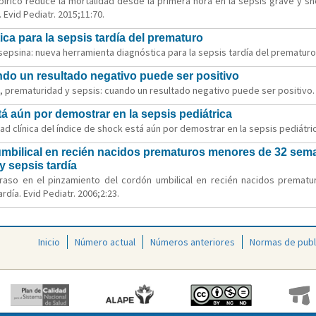
mpírico reduce la mortalidad desde la primera hora en la sepsis grave y 
 Evid Pediatr. 2015;11:70.
ca para la sepsis tardía del prematuro
epsina: nueva herramienta diagnóstica para la sepsis tardía del prematuro. 
ndo un resultado negativo puede ser positivo
 prematuridad y sepsis: cuando un resultado negativo puede ser positivo. E
stá aún por demostrar en la sepsis pediátrica
dad clínica del índice de shock está aún por demostrar en la sepsis pediátric
 umbilical en recién nacidos prematuros menores de 32 sem
y sepsis tardía
etraso en el pinzamiento del cordón umbilical en recién nacidos prem
día. Evid Pediatr. 2006;2:23.
Inicio
Número actual
Números anteriores
Normas de publ