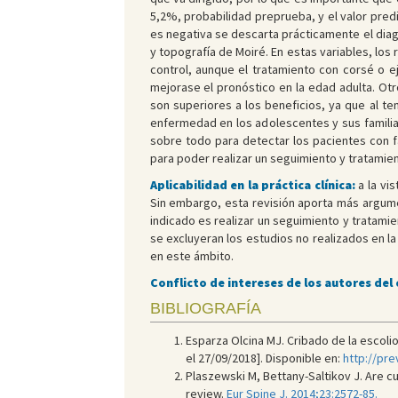
5,2%, probabilidad preprueba, y el valor pred
es negativa se descarta prácticamente el dia
y topografía de Moiré. En estas variables, los
control, aunque el tratamiento con corsé o ej
mejorase el pronóstico en la edad adulta. Ot
son superiores a los beneficios, ya que al te
enfermedad en los adolescentes y sus famili
sobre todo para detectar los pacientes con
para poder realizar un seguimiento y tratami
Aplicabilidad en la práctica clínica:
a la vi
Sin embargo, esta revisión aporta más argumen
indicado es realizar un seguimiento y tratami
se excluyeran los estudios no realizados en l
en este ámbito.
Conflicto de intereses de los autores del
BIBLIOGRAFÍA
Esparza Olcina MJ. Cribado de la escoli
el 27/09/2018]. Disponible en:
http://pr
Plaszewski M, Bettany-Saltikov J. Are 
review.
Eur Spine J. 2014;23:2572-85.