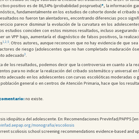
ictivo positivo es de 86,54% (probabilidad posprueba)
*
, la información g
gnóstico, fundamentalmente en los estudios de cohorte donde el cribado s
 resultados no fueron tan alentadores, encontrando diferencias poco signifi
ercicio parece disminuir la evolución de la curvatura en los adolescente
ros estudios coinciden con estos mismos resultados, incluso asegurando q
ner un VPP bajo, aumentaría el diagnóstico de falsos positivos, la realiza
1,2,5
as
. Otros autores, aunque reconocen que no hay evidencia de que sea e
 factores de riesgo (adolescentes que no han completado maduración ós
3
ento adecuado
.
sta de los resultados, podemos decir que la controversia en cuanto a la rea
tos para no indicar la realización del cribado sistemático y universal en
ento adecuado en los adolescentes con curvas escolióticas moderadas o gr
a población general o en centros de Atención Primaria, hace que los resul
 comentario:
no existe.
osis idiopática del adolescente. En: Recomendaciones PrevInfad/PAPPS [en l
evinfad.aepap.org/monografia/escoliosis
current scoliosis school screening recommendations evidence-based and up