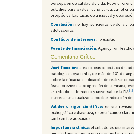
percepción de calidad de vida. Hubo diferencia
estudios para evaluar daño al realizar el cr
ortopédica. Las tasas de ansiedad y depresión
Conclusión:
no hay suficiente evidencia par
adolescente.
Conflicto de intereses:
no existe.
Fuente de financiación:
Agency for Healthca
Comentario Crítico
Justificación:
la escoliosis idiopática del a
patología subyacente, de más de 10° de ángu
sobre la eficacia e indicación de realizar criba
ósea, previene la progresión de la misma, ev
3-5
un cribado sistemático y universal de la EIA
interesante actualizar la posible indicación de
Validez o rigor científico:
es una revisión
bibliográfica exhaustiva, especificando claram
también fue adecuada.
Importancia clínica:
el cribado es una interv
que va dirigido, por lo que es importante que 