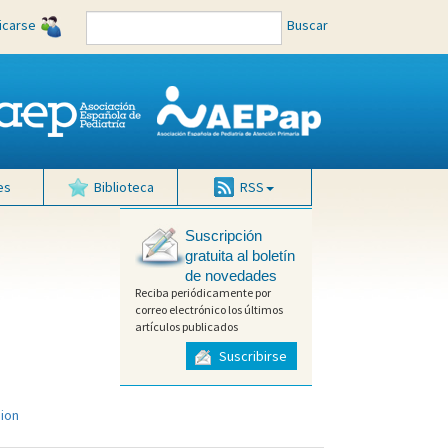
ficarse
Buscar
es
Biblioteca
RSS
Suscripción
gratuita al boletín
de novedades
Reciba periódicamente por
correo electrónico los últimos
artículos publicados
Suscribirse
sion