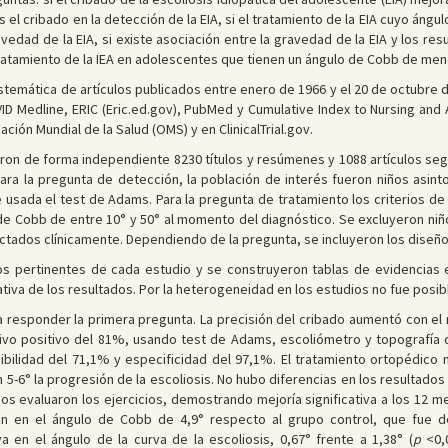
s el cribado en la detección de la EIA, si el tratamiento de la EIA cuyo án
ravedad de la EIA, si existe asociación entre la gravedad de la EIA y los re
l tratamiento de la IEA en adolescentes que tienen un ángulo de Cobb de men
stemática de artículos publicados entre enero de 1966 y el 20 de octubre 
D Medline, ERIC (Eric.ed.gov), PubMed y Cumulative Index to Nursing and A
ión Mundial de la Salud (OMS) y en ClinicalTrial.gov.
ron de forma independiente 8230 títulos y resúmenes y 1088 artículos segú
ra la pregunta de detección, la población de interés fueron niños asinto
sada el test de Adams. Para la pregunta de tratamiento los criterios de 
 de Cobb de entre 10° y 50° al momento del diagnóstico. Se excluyeron ni
ctados clínicamente. Dependiendo de la pregunta, se incluyeron los diseñ
os pertinentes de cada estudio y se construyeron tablas de evidencias
ativa de los resultados. Por la heterogeneidad en los estudios no fue posibl
 responder la primera pregunta. La precisión del cribado aumentó con el 
tivo positivo del 81%, usando test de Adams, escoliómetro y topografía
sibilidad del 71,1% y especificidad del 97,1%. El tratamiento ortopédico
5-6° la progresión de la escoliosis. No hubo diferencias en los resultados
os evaluaron los ejercicios, demostrando mejoría significativa a los 12 
ón en el ángulo de Cobb de 4,9° respecto al grupo control, que fue de
va en el ángulo de la curva de la escoliosis, 0,67° frente a 1,38° (
p
<0,0