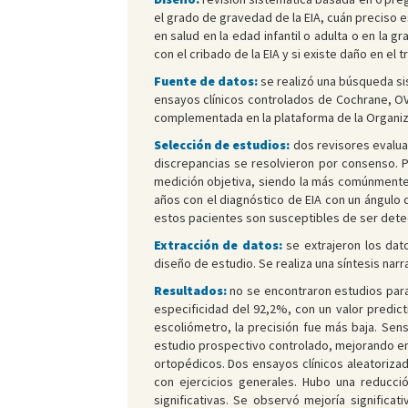
el grado de gravedad de la EIA, cuán preciso e
en salud en la edad infantil o adulta o en la g
con el cribado de la EIA y si existe daño en e
Fuente de datos:
se realizó una búsqueda si
ensayos clínicos controlados de Cochrane, OVI
complementada en la plataforma de la Organizac
Selección de estudios:
dos revisores evalua
discrepancias se resolvieron por consenso. Pa
medición objetiva, siendo la más comúnmente u
años con el diagnóstico de EIA con un ángulo
estos pacientes son susceptibles de ser dete
Extracción de datos:
se extrajeron los dat
diseño de estudio. Se realiza una síntesis narr
Resultados:
no se encontraron estudios para
especificidad del 92,2%, con un valor predic
escoliómetro, la precisión fue más baja. Sen
estudio prospectivo controlado, mejorando en 
ortopédicos. Dos ensayos clínicos aleatorizad
con ejercicios generales. Hubo una reducci
significativas. Se observó mejoría significati