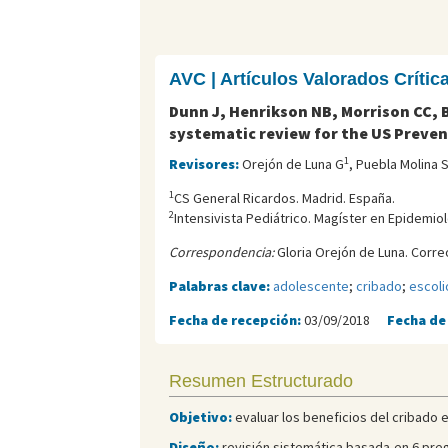
AVC | Artículos Valorados Críti
Dunn J, Henrikson NB, Morrison CC, B
systematic review for the US Preven
1
Revisores:
Orejón de Luna G
, Puebla Molina 
1
CS General Ricardos. Madrid. España.
2
Intensivista Pediátrico. Magíster en Epidemiolo
Correspondencia:
Gloria Orejón de Luna. Corre
Palabras clave:
adolescente
;
cribado
;
escoli
Fecha de recepción:
03/09/2018
Fecha de
Resumen Estructurado
Objetivo:
evaluar los beneficios del cribado e
Diseño:
revisión sistemática basada en 6 pregu