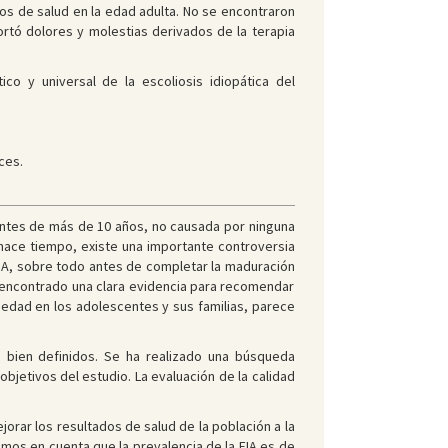
dos de salud en la edad adulta. No se encontraron
rtó dolores y molestias derivados de la terapia
co y universal de la escoliosis idiopática del
ces.
ientes de más de 10 años, no causada por ninguna
hace tiempo, existe una importante controversia
 EIA, sobre todo antes de completar la maduración
 encontrado una clara evidencia para recomendar
siedad en los adolescentes y sus familias, parece
n bien definidos. Se ha realizado una búsqueda
objetivos del estudio. La evaluación de la calidad
jorar los resultados de salud de la población a la
mamos en cuenta que la prevalencia de la EIA es de