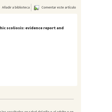
Añadir a biblioteca
Comentar este artículo
hic scoliosis: evidence report and
 los resultados en salud del niño o el adulto o en