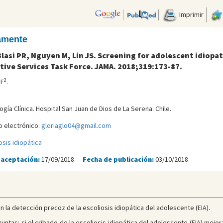
Imprimir
camente
lasi PR, Nguyen M, Lin JS. Screening for adolescent idiopat
tive Services Task Force. JAMA. 2018;319:173-87.
2
SF
.
gía Clínica. Hospital San Juan de Dios de La Serena. Chile.
o electrónico:
gloriaglo04@gmail.com
osis idiopática
 aceptación:
17/09/2018
Fecha de publicación:
03/10/2018
n la detección precoz de la escoliosis idiopática del adolescente (EIA).
ntas: si el cribado de la escoliosis idiopática del adolescente (EIA) mejora