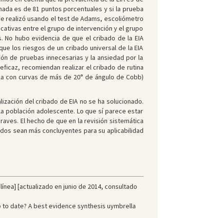
anada es de 81 puntos porcentuales y si la prueba
e realizó usando el test de Adams, escoliómetro
cativas entre el grupo de intervención y el grupo
s. No hubo evidencia de que el cribado de la EIA
ue los riesgos de un cribado universal de la EIA
ción de pruebas innecesarias y la ansiedad por la
ficaz, recomiendan realizar el cribado de rutina
ea con curvas de más de 20° de ángulo de Cobb)
lización del cribado de EIA no se ha solucionado.
 la población adolescente. Lo que sí parece estar
aves. El hecho de que en la revisión sistemática
tados sean más concluyentes para su aplicabilidad
ínea] [actualizado en junio de 2014, consultado
 to date? A best evidence synthesis uymbrella