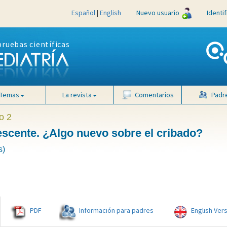
Español
|
English
Nuevo usuario
Identi
pruebas científicas
Temas
La revista
Comentarios
Padr
o 2
lescente. ¿Algo nuevo sobre el cribado?
s)
PDF
Información para padres
English Ver