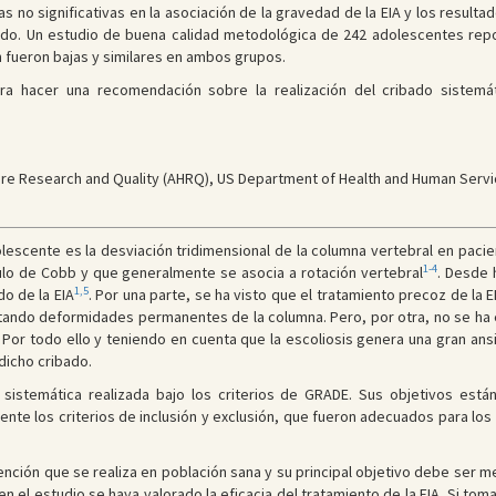
s no significativas en la asociación de la gravedad de la EIA y los resulta
ibado. Un estudio de buena calidad metodológica de 242 adolescentes repo
 fueron bajas y similares en ambos grupos.
a hacer una recomendación sobre la realización del cribado sistemáti
re Research and Quality (AHRQ), US Department of Health and Human Servi
dolescente es la desviación tridimensional de la columna vertebral en pac
1-4
lo de Cobb y que generalmente se asocia a rotación vertebral
. Desde 
1,5
do de la EIA
. Por una parte, se ha visto que el tratamiento precoz de la
itando deformidades permanentes de la columna. Pero, por otra, no se ha
. Por todo ello y teniendo en cuenta que la escoliosis genera una gran an
 dicho cribado.
 sistemática realizada bajo los criterios de GRADE. Sus objetivos está
ente los criterios de inclusión y exclusión, que fueron adecuados para los 
ención que se realiza en población sana y su principal objetivo debe ser me
en el estudio se haya valorado la eficacia del tratamiento de la EIA. Si to