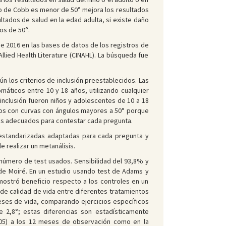
gulo de Cobb es menor de 50° mejora los resultados
sultados de salud en la edad adulta, si existe daño
os de 50°.
de 2016 en las bases de datos de los registros de
llied Health Literature (CINAHL). La búsqueda fue
n los criterios de inclusión preestablecidos. Las
máticos entre 10 y 18 años, utilizando cualquier
inclusión fueron niños y adolescentes de 10 a 18
ños con curvas con ángulos mayores a 50° porque
os adecuados para contestar cada pregunta.
 estandarizadas adaptadas para cada pregunta y
e realizar un metanálisis.
número de test usados. Sensibilidad del 93,8% y
 de Moiré. En un estudio usando test de Adams y
 mostró beneficio respecto a los controles en un
 de calidad de vida entre diferentes tratamientos
meses de vida, comparando ejercicios específicos
 2,8°; estas diferencias son estadísticamente
5) a los 12 meses de observación como en la