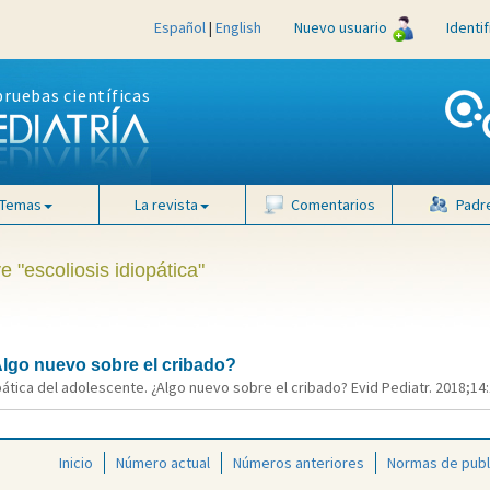
Español
|
English
Nuevo usuario
Identi
pruebas científicas
Temas
La revista
Comentarios
Padr
e "escoliosis idiopática"
Algo nuevo sobre el cribado?
pática del adolescente. ¿Algo nuevo sobre el cribado? Evid Pediatr. 2018;14:
Inicio
Número actual
Números anteriores
Normas de publ