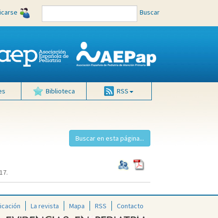
ficarse
Buscar
es
Biblioteca
RSS
17.
icación
La revista
Mapa
RSS
Contacto