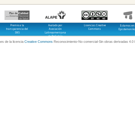
Premio a la
Avalado por:
Licencias Creative
Estamos en:
transparencia del
Asociación
Commons
Epistemonik
SNS
Latinoamericana
de Pediatría
es de la licencia
Creative Commons
Reconocimiento-No comercial-Sin obras derivadas 4.0