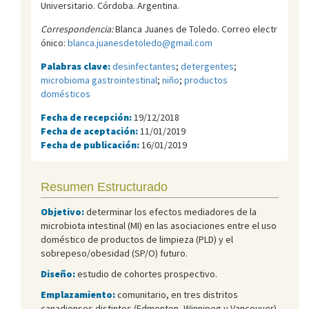
Universitario. Córdoba. Argentina.
Correspondencia:
Blanca Juanes de Toledo. Correo electr
ónico:
blanca.juanesdetoledo@gmail.com
Palabras clave:
desinfectantes
;
detergentes
;
microbioma gastrointestinal
;
niño
;
productos
domésticos
Fecha de recepción:
19/12/2018
Fecha de aceptación:
11/01/2019
Fecha de publicación:
16/01/2019
Resumen Estructurado
Objetivo:
determinar los efectos mediadores de la
microbiota intestinal (MI) en las asociaciones entre el uso
doméstico de productos de limpieza (PLD) y el
sobrepeso/obesidad (SP/O) futuro.
Diseño:
estudio de cohortes prospectivo.
Emplazamiento:
comunitario, en tres distritos
canadienses distintos (Edmonton, Winnipeg y Vancouver).