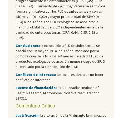
progresivamente las enterobacterias (ORA: 0,45; IC 95:
0,27 a 0,74). El aumento de
Lachnospiraceae
se asoció de
forma significativa con los PLD desinfectantes y con un
IMC mayor (
p
= 0,02) y mayor probabilidad de SP/O (
p
=
0,04) a los 3 años. Los PLD ecológicos se asociaron a
menor probabilidad de SP/O independientemente de la
cantidad de enterobacterias (ORA: 0,44; IC 95: 0,22 a
0,86).
Conclusiones:
la exposición a PLD desinfectantes se
asoció con un mayor IMC a los 3 años, mediado por la
composición de la MI a los 3-4 meses de edad. El uso de
productos ecológicos se asoció a menor riesgo de SP/O
no mediado por la composición de la MI.
Conflicto de intereses:
los autores declaran no tener
conflicto de intereses.
Fuente de financiación:
CIHR (Canadian Institute of
Health Research) Microbiome Iniciative team grant no.
227312.
Comentario Crítico
Justificación:
la alteración de la MI durante la infancia se