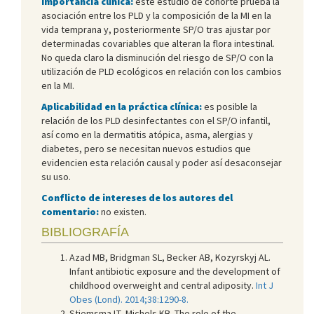
Importancia clínica:
este estudio de cohorte prueba la
asociación entre los PLD y la composición de la MI en la
vida temprana y, posteriormente SP/O tras ajustar por
determinadas covariables que alteran la flora intestinal.
No queda claro la disminución del riesgo de SP/O con la
utilización de PLD ecológicos en relación con los cambios
en la MI.
Aplicabilidad en la práctica clínica:
es posible la
relación de los PLD desinfectantes con el SP/O infantil,
así como en la dermatitis atópica, asma, alergias y
diabetes, pero se necesitan nuevos estudios que
evidencien esta relación causal y poder así desaconsejar
su uso.
Conflicto de intereses de los autores del
comentario:
no existen.
BIBLIOGRAFÍA
Azad MB, Bridgman SL, Becker AB, Kozyrskyj AL.
Infant antibiotic exposure and the development of
childhood overweight and central adiposity.
Int J
Obes (Lond). 2014;38:1290-8.
Stiemsma LT, Michels KB. The role of the