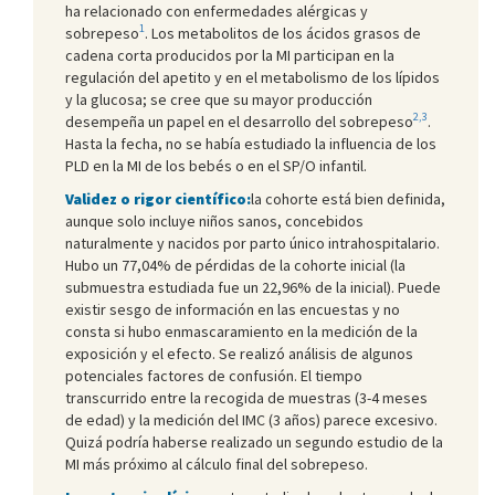
ha relacionado con enfermedades alérgicas y
1
sobrepeso
. Los metabolitos de los ácidos grasos de
cadena corta producidos por la MI participan en la
regulación del apetito y en el metabolismo de los lípidos
y la glucosa; se cree que su mayor producción
2,3
desempeña un papel en el desarrollo del sobrepeso
.
Hasta la fecha, no se había estudiado la influencia de los
PLD en la MI de los bebés o en el SP/O infantil.
Validez o rigor científico:
la cohorte está bien definida,
aunque solo incluye niños sanos, concebidos
naturalmente y nacidos por parto único intrahospitalario.
Hubo un 77,04% de pérdidas de la cohorte inicial (la
submuestra estudiada fue un 22,96% de la inicial). Puede
existir sesgo de información en las encuestas y no
consta si hubo enmascaramiento en la medición de la
exposición y el efecto. Se realizó análisis de algunos
potenciales factores de confusión. El tiempo
transcurrido entre la recogida de muestras (3-4 meses
de edad) y la medición del IMC (3 años) parece excesivo.
Quizá podría haberse realizado un segundo estudio de la
MI más próximo al cálculo final del sobrepeso.