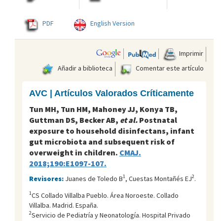
PDF
English Version
Imprimir
Añadir a biblioteca
Comentar este artículo
AVC | Artículos Valorados Críticamente
Tun MH, Tun HM, Mahoney JJ, Konya TB,
Guttman DS, Becker AB,
et al.
Postnatal
exposure to household disinfectans, infant
gut microbiota and subsequent risk of
overweight in children.
CMAJ.
2018;190:E1097-107.
1
2
Revisores:
Juanes de Toledo B
, Cuestas Montañés EJ
.
1
CS Collado Villalba Pueblo. Área Noroeste. Collado
Villalba. Madrid. España.
2
Servicio de Pediatría y Neonatología. Hospital Privado