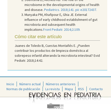
microbiome in the developmental origins of health
and disease.
Pediatrics. 2018;141. pii: e20172437.
Munyaka PM, Khafipour E, Ghia JE. External
influence of early childhood establishment of gut
microbiota and subsequent health
implications.
Front Pediatr. 2014;2:109.
Cómo citar este artículo
Juanes de Toledo B, Cuestas Montañés E. ¿Pueden
contribuir los productos de limpieza doméstica al
sobrepeso infantil alterando la microbiota intestinal? Evid
Pediatr. 2018;14:42.
Inicio
Número actual
Números anteriores
Normas de publicación
La revista
Mapa
RSS
Contacto