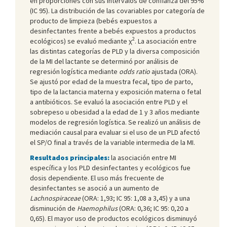
en proporciones con sus intervalos de confianza del 95%
(IC 95). La distribución de las covariables por categoría de
producto de limpieza (bebés expuestos a
desinfectantes frente a bebés expuestos a productos
2
ecológicos) se evaluó mediante χ
. La asociación entre
las distintas categorías de PLD y la diversa composición
de la MI del lactante se determinó por análisis de
regresión logística mediante
odds ratio
ajustada (ORA).
Se ajustó por edad de la muestra fecal, tipo de parto,
tipo de la lactancia materna y exposición materna o fetal
a antibióticos. Se evaluó la asociación entre PLD y el
sobrepeso u obesidad a la edad de 1 y 3 años mediante
modelos de regresión logística. Se realizó un análisis de
mediación causal para evaluar si el uso de un PLD afectó
el SP/O final a través de la variable intermedia de la MI.
Resultados principales:
la asociación entre MI
específica y los PLD desinfectantes y ecológicos fue
dosis dependiente. El uso más frecuente de
desinfectantes se asoció a un aumento de
Lachnospiraceae
(ORA: 1,93; IC 95: 1,08 a 3,45) y a una
disminución de
Haemophilus
(ORA: 0,36; IC 95: 0,20 a
0,65). El mayor uso de productos ecológicos disminuyó