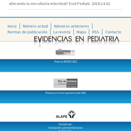
alterando la microbiota intestinal? Evid Pediatr. 2018;14:42.
Inicio
Número actual
Números anteriores
Normas de publicación
La revista
Mapa
RSS
Contacto
Premio MEDES 2012
Premio a la transparencia del SNS
Avalado por:
Asociación Latinoamericana