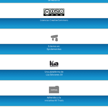
de Pediatría
Licencias Creative Commons
Estamos en:
Epistemonikos
Una plataforma de:
Lúa Ediciones 3.0
Adheridos a la
iniciativa All Trials