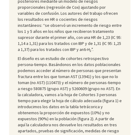
posteriores mediante un modelo de riesgos
proporcionales (regresión de Cox) ajustando por
variables de confusión. Los autores del trabajo ofrecen
los resultados en HR o cocientes de riesgos
instantáneos: “se observó un incremento de riesgo entre
los 1 y 5 años en los niños que recibieron tratamiento
supresor durante el primer año, con una HR de 1,23 (IC 95:
1,14 a 1,31) para los tratados con IBP y de 1,31 (IC 95: 1,25
a 1,37) para los tratados con IBP y anti-H
”.
2
El diseño es un estudio de cohortes retrospectivo
persona-tiempo. Basándonos en los datos poblacionales
podemos acceder al número de personas que presentan
fractura entre los que toman AST (13941) y los que no lo
toman (no AST) (110473) y el número de personas-tiempo
a riesgo 580875 (grupo AST) y 5260609 (grupo no AST). En
la calculadora, vamos a la hoja de Cohortes 3 personas
tiempo para elegir la hoja de cálculo adecuada (figura 1) e
introducimos los datos en la tabla tetrácorica y
obtenemos la proporción de expuestos (10%) y no
expuestos (90%) en la población (figura 2). A partir de
aquí la calculadora nos devuelve los resultados en tres
apartados, pruebas de significación, medidas de riesgo