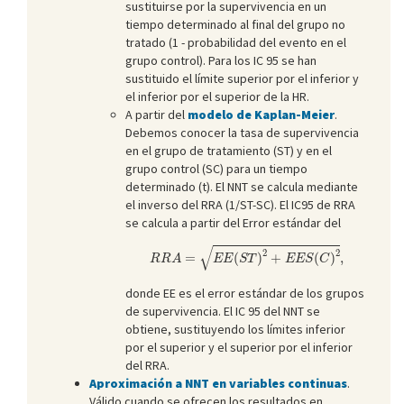
sustituirse por la supervivencia en un
tiempo determinado al final del grupo no
tratado (1 - probabilidad del evento en el
grupo control). Para los IC 95 se han
sustituido el límite superior por el inferior y
el inferior por el superior de la HR.
A partir del
modelo de Kaplan-Meier
.
Debemos conocer la tasa de supervivencia
en el grupo de tratamiento (ST) y en el
grupo control (SC) para un tiempo
determinado (t). El NNT se calcula mediante
el inverso del RRA (1/ST-SC). El IC95 de RRA
se calcula a partir del Error estándar del
R
R
A
=
E
E
(
S
T
)
2
+
E
E
S
(
C
)
2
,
√
2
2
=
(
)
+
(
)
,
R
R
A
E
E
S
T
E
E
S
C
donde EE es el error estándar de los grupos
de supervivencia. El IC 95 del NNT se
obtiene, sustituyendo los límites inferior
por el superior y el superior por el inferior
del RRA.
Aproximación a NNT en variables continuas
.
Válido cuando se ofrecen los resultados en