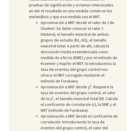
pruebas de significación y estamos interesados
en dar el resultado en una medida común en los
metanálisis y que esa medida sea el NNT.
Aproximación a NNT desde el valor de
t
de
Student. Se debe conocer el valor
t
bilateral, el tamaño muestral de ambos
grupos de estudio (N1, N2), el tamaño
muestral total. A partir de ahí, calcula la
desviación media estandarizada como
medida de efecto (DME) y por el método de
Kraemer y Kupfer el NNT. Si introducimos la
tasa de eventos del grupo control nos
ofrece el NNT corregido mediante el
método de Furukawa.
2
Aproximación a NNT desde χ
. Requiere la
tasa de eventos del grupo control, el valor
2
de la χ
, el tamaño muestral total (N). Calcula
el coeficiente de correlación (r), la DME y el
NNT (método de Furukawa).
Aproximación a NNT desde el coeficiente de
correlación. Introduciendo la tasa de
eventos del grupo control, el valor del