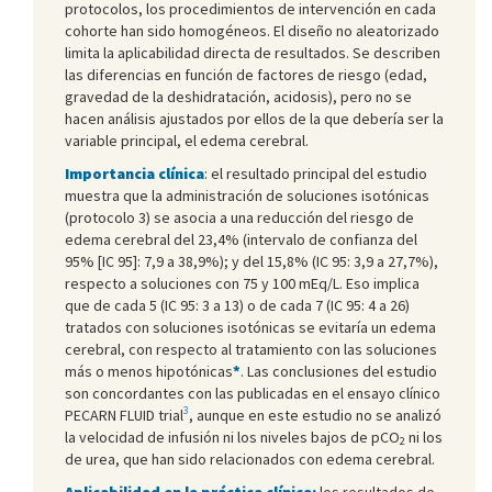
protocolos, los procedimientos de intervención en cada
cohorte han sido homogéneos. El diseño no aleatorizado
limita la aplicabilidad directa de resultados. Se describen
las diferencias en función de factores de riesgo (edad,
gravedad de la deshidratación, acidosis), pero no se
hacen análisis ajustados por ellos de la que debería ser la
variable principal, el edema cerebral.
Importancia clínica
: el resultado principal del estudio
muestra que la administración de soluciones isotónicas
(protocolo 3) se asocia a una reducción del riesgo de
edema cerebral del 23,4% (intervalo de confianza del
95% [IC 95]: 7,9 a 38,9%); y del 15,8% (IC 95: 3,9 a 27,7%),
respecto a soluciones con 75 y 100 mEq/L. Eso implica
que de cada 5 (IC 95: 3 a 13) o de cada 7 (IC 95: 4 a 26)
tratados con soluciones isotónicas se evitaría un edema
cerebral, con respecto al tratamiento con las soluciones
más o menos hipotónicas
*
. Las conclusiones del estudio
son concordantes con las publicadas en el ensayo clínico
3
PECARN FLUID trial
, aunque en este estudio no se analizó
la velocidad de infusión ni los niveles bajos de pCO
ni los
2
de urea, que han sido relacionados con edema cerebral.
Aplicabilidad en la práctica clínica:
los resultados de