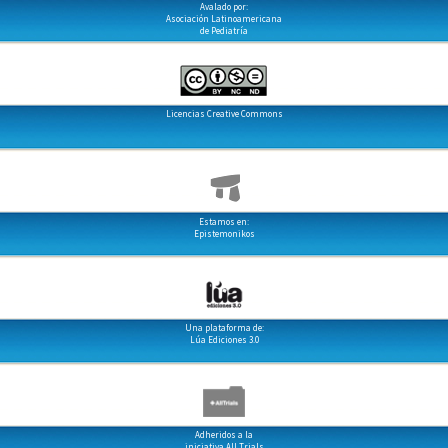
Avalado por:
Asociación Latinoamericana
de Pediatría
Licencias Creative Commons
Estamos en:
Epistemonikos
Una plataforma de:
Lúa Ediciones 3.0
Adheridos a la
iniciativa All Trials