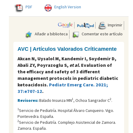
PDF
English Version
Imprimir
Añadir a biblioteca
Comentar este artículo
AVC | Artículos Valorados Críticamente
Akcan N, Uysalol M, Kandemir I, Soydemir D,
Abali ZY, Poyrazoglu S,
et al.
Evaluation of
the efficacy and safety of 3 different
management protocols in pediatric diabetic
ketoacidosis.
Pediatr Emerg Care. 2021;
37:e707-12
.
1
2
Revisores:
Balado Insunza MN
, Ochoa Sangrador C
.
1
Servicio de Pediatría. Hospital Álvaro Cunqueiro. Vigo.
Pontevedra. España.
2
Servicio de Pediatría. Complejo Asistencial de Zamora.
Zamora. España.