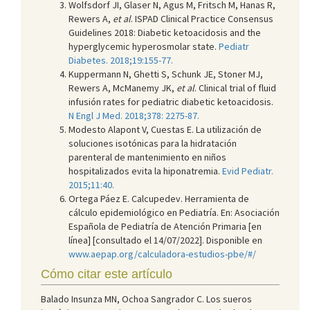
Wolfsdorf JI, Glaser N, Agus M, Fritsch M, Hanas R,
Rewers A,
et al
. ISPAD Clinical Practice Consensus
Guidelines 2018: Diabetic ketoacidosis and the
hyperglycemic hyperosmolar state.
Pediatr
Diabetes. 2018;19:155-77.
Kuppermann N, Ghetti S, Schunk JE, Stoner MJ,
Rewers A, McManemy JK,
et al
. Clinical trial of fluid
infusión rates for pediatric diabetic ketoacidosis.
N Engl J Med. 2018;378: 2275-87.
Modesto Alapont V, Cuestas E. La utilización de
soluciones isotónicas para la hidratación
parenteral de mantenimiento en niños
hospitalizados evita la hiponatremia.
Evid Pediatr.
2015;11:40.
Ortega Páez E. Calcupedev. Herramienta de
cálculo epidemiológico en Pediatría. En: Asociación
Española de Pediatría de Atención Primaria [en
línea] [consultado el 14/07/2022]. Disponible en
www.aepap.org/calculadora-estudios-pbe/#/
Cómo citar este artículo
Balado Insunza MN, Ochoa Sangrador C. Los sueros