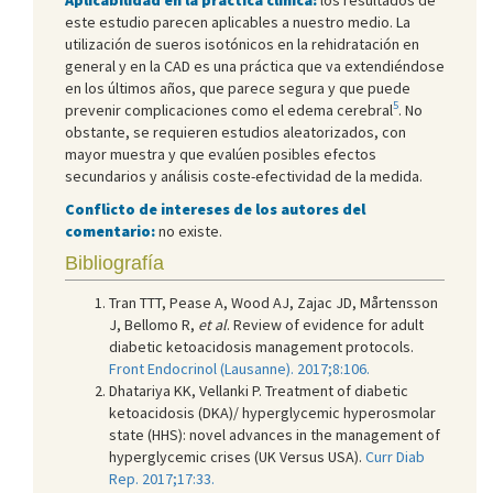
este estudio parecen aplicables a nuestro medio. La
utilización de sueros isotónicos en la rehidratación en
general y en la CAD es una práctica que va extendiéndose
en los últimos años, que parece segura y que puede
5
prevenir complicaciones como el edema cerebral
. No
obstante, se requieren estudios aleatorizados, con
mayor muestra y que evalúen posibles efectos
secundarios y análisis coste-efectividad de la medida.
Conflicto de intereses de los autores del
comentario:
no existe.
Bibliografía
Tran TTT, Pease A, Wood AJ, Zajac JD, Mårtensson
J, Bellomo R,
et al
. Review of evidence for adult
diabetic ketoacidosis management protocols.
Front Endocrinol (Lausanne). 2017;8:106.
Dhatariya KK, Vellanki P. Treatment of diabetic
ketoacidosis (DKA)/ hyperglycemic hyperosmolar
state (HHS): novel advances in the management of
hyperglycemic crises (UK Versus USA).
Curr Diab
Rep. 2017;17:33.