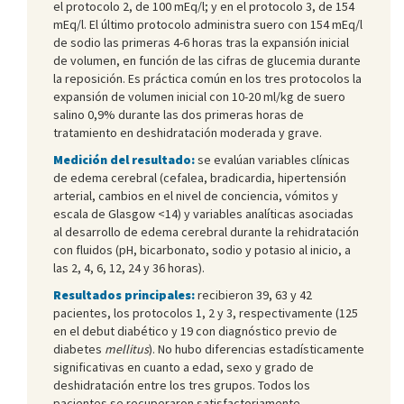
el protocolo 2, de 100 mEq/l; y en el protocolo 3, de 154
mEq/l. El último protocolo administra suero con 154 mEq/l
de sodio las primeras 4-6 horas tras la expansión inicial
de volumen, en función de las cifras de glucemia durante
la reposición. Es práctica común en los tres protocolos la
expansión de volumen inicial con 10-20 ml/kg de suero
salino 0,9% durante las dos primeras horas de
tratamiento en deshidratación moderada y grave.
Medición del resultado:
se evalúan variables clínicas
de edema cerebral (cefalea, bradicardia, hipertensión
arterial, cambios en el nivel de conciencia, vómitos y
escala de Glasgow <14) y variables analíticas asociadas
al desarrollo de edema cerebral durante la rehidratación
con fluidos (pH, bicarbonato, sodio y potasio al inicio, a
las 2, 4, 6, 12, 24 y 36 horas).
Resultados principales:
recibieron 39, 63 y 42
pacientes, los protocolos 1, 2 y 3, respectivamente (125
en el debut diabético y 19 con diagnóstico previo de
diabetes
mellitus
). No hubo diferencias estadísticamente
significativas en cuanto a edad, sexo y grado de
deshidratación entre los tres grupos. Todos los
pacientes se recuperaron satisfactoriamente.