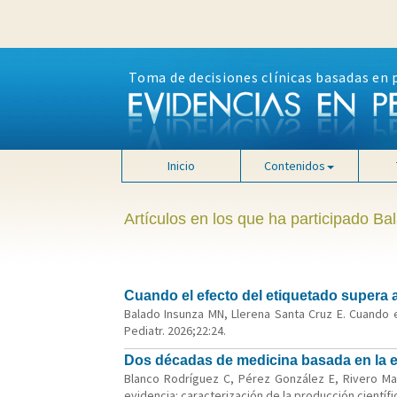
Toma de decisiones clínicas basadas en 
Inicio
Contenidos
Artículos en los que ha participado B
Cuando el efecto del etiquetado supera a
Balado Insunza MN, Llerena Santa Cruz E. Cuando e
Pediatr. 2026;22:24.
Dos décadas de medicina basada en la evi
Blanco Rodríguez C, Pérez González E, Rivero Ma
evidencia: caracterización de la producción científic