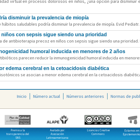
dad virtual en procesos dolorosos en niños, ¿una opción para disminuir el
ía disminuir la prevalencia de miopía
hábitos saludables podría disminuir la prevalencia de miopía. Evid Pediatr.
n niños con sepsis sigue siendo una prioridad
a de antibioterapia precoz en niños con sepsis sigue siendo una prioridad. E
munogenicidad humoral inducida en menores de 2 años
tibióticos parecen reducir la inmunogenicidad humoral inducida en menores 
r edema cerebral en la cetoacidosis diabética
sotónicos se asocian a menor edema cerebral en la cetoacidosis diabética. 
Inicio
Número actual
Números anteriores
Normas de publ
Premio a la
Avalado por:
Licencias Creative
Estamos en:
transparencia del
Asociación
Commons
Epistemonik
SNS
Latinoamericana