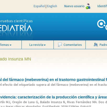
Español
|
English
Nuevo usuario
Identi
pruebas científicas
Temas
La revista
Comentarios
Padr
alado Insunza MN
l del fármaco (mebeverina) en el trastorno gastrointestinal 
l efecto del etiquetado supera al del fármaco (mebeverina) en el trastorn
dencia: caracterización de la producción científica y área
rtín MJ, Orejón de Luna G, Balado Insunza N, Rivas Fernández MA. Dos
a y áreas clínicas abordadas. Evid Pediatr. 2026;22(Núm. Extra):5.