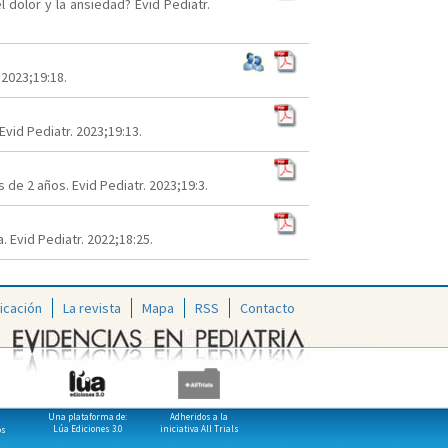
 dolor y la ansiedad? Evid Pediatr.
 2023;19:18.
vid Pediatr. 2023;19:13.
de 2 años. Evid Pediatr. 2023;19:3.
Evid Pediatr. 2022;18:25.
icación
La revista
Mapa
RSS
Contacto
Una plataforma de:
Adheridos a la
Lúa Ediciones 3.0
iniciativa All Trials
os