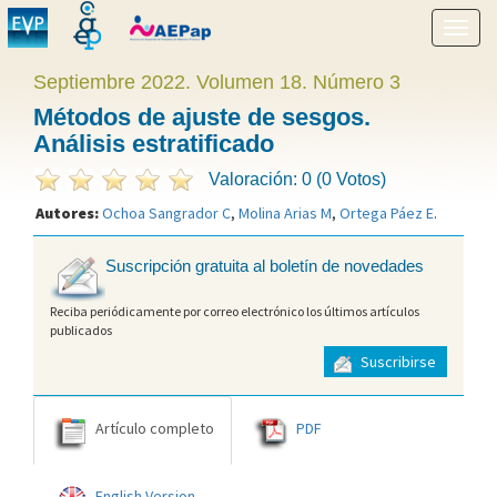
Mostr
menú
Septiembre 2022. Volumen 18. Número 3
Métodos de ajuste de sesgos.
Análisis estratificado
Valoración: 0 (0 Votos)
Autores:
Ochoa Sangrador C
,
Molina Arias M
,
Ortega Páez E
.
Suscripción gratuita al boletín de novedades
Reciba periódicamente por correo electrónico los últimos artículos
publicados
Suscribirse
Artículo completo
PDF
English Version