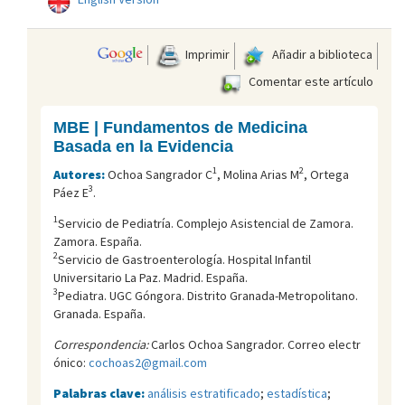
Imprimir
Añadir a biblioteca
Comentar este artículo
MBE | Fundamentos de Medicina
Basada en la Evidencia
1
2
Autores:
Ochoa Sangrador C
, Molina Arias M
, Ortega
3
Páez E
.
1
Servicio de Pediatría. Complejo Asistencial de Zamora.
Zamora. España.
2
Servicio de Gastroenterología. Hospital Infantil
Universitario La Paz. Madrid. España.
3
Pediatra. UGC Góngora. Distrito Granada-Metropolitano.
Granada. España.
Correspondencia:
Carlos Ochoa Sangrador. Correo electr
ónico:
cochoas2@gmail.com
Palabras clave:
análisis estratificado
;
estadística
;