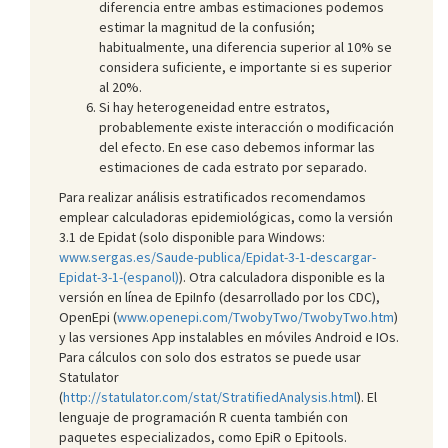
diferencia entre ambas estimaciones podemos
estimar la magnitud de la confusión;
habitualmente, una diferencia superior al 10% se
considera suficiente, e importante si es superior
al 20%.
Si hay heterogeneidad entre estratos,
probablemente existe interacción o modificación
del efecto. En ese caso debemos informar las
estimaciones de cada estrato por separado.
Para realizar análisis estratificados recomendamos
emplear calculadoras epidemiológicas, como la versión
3.1 de Epidat (solo disponible para Windows:
www.sergas.es/Saude-publica/Epidat-3-1-descargar-
Epidat-3-1-(espanol)
). Otra calculadora disponible es la
versión en línea de EpiInfo (desarrollado por los CDC),
OpenEpi (
www.openepi.com/TwobyTwo/TwobyTwo.htm
)
y las versiones App instalables en móviles Android e IOs.
Para cálculos con solo dos estratos se puede usar
Statulator
(
http://statulator.com/stat/StratifiedAnalysis.html
). El
lenguaje de programación R cuenta también con
paquetes especializados, como EpiR o Epitools.