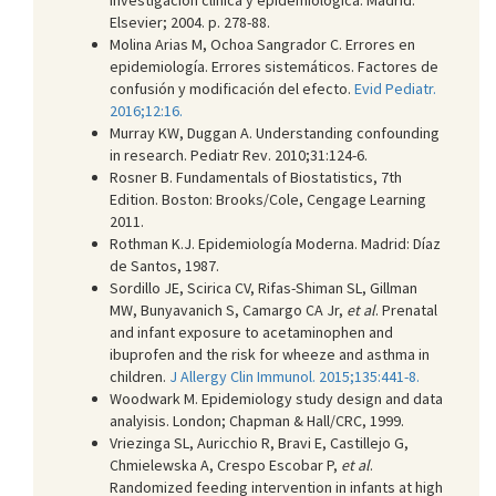
Elsevier; 2004. p. 278-88.
Molina Arias M, Ochoa Sangrador C. Errores en
epidemiología. Errores sistemáticos. Factores de
confusión y modificación del efecto.
Evid Pediatr.
2016;12:16.
Murray KW, Duggan A. Understanding confounding
in research. Pediatr Rev. 2010;31:124-6.
Rosner B. Fundamentals of Biostatistics, 7th
Edition. Boston: Brooks/Cole, Cengage Learning
2011.
Rothman K.J. Epidemiología Moderna. Madrid: Díaz
de Santos, 1987.
Sordillo JE, Scirica CV, Rifas-Shiman SL, Gillman
MW, Bunyavanich S, Camargo CA Jr,
et al
. Prenatal
and infant exposure to acetaminophen and
ibuprofen and the risk for wheeze and asthma in
children.
J Allergy Clin Immunol. 2015;135:441-8.
Woodwark M. Epidemiology study design and data
analyisis. London; Chapman & Hall/CRC, 1999.
Vriezinga SL, Auricchio R, Bravi E, Castillejo G,
Chmielewska A, Crespo Escobar P,
et al
.
Randomized feeding intervention in infants at high