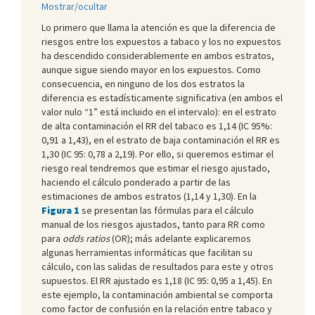
Mostrar/ocultar
Lo primero que llama la atención es que la diferencia de
riesgos entre los expuestos a tabaco y los no expuestos
ha descendido considerablemente en ambos estratos,
aunque sigue siendo mayor en los expuestos. Como
consecuencia, en ninguno de los dos estratos la
diferencia es estadísticamente significativa (en ambos el
valor nulo “1” está incluido en el intervalo): en el estrato
de alta contaminación el RR del tabaco es 1,14 (IC 95%:
0,91 a 1,43), en el estrato de baja contaminación el RR es
1,30 (IC 95: 0,78 a 2,19). Por ello, si queremos estimar el
riesgo real tendremos que estimar el riesgo ajustado,
haciendo el cálculo ponderado a partir de las
estimaciones de ambos estratos (1,14 y 1,30). En la
Figura 1
se presentan las fórmulas para el cálculo
manual de los riesgos ajustados, tanto para RR como
para
odds ratios
(OR); más adelante explicaremos
algunas herramientas informáticas que facilitan su
cálculo, con las salidas de resultados para este y otros
supuestos. El RR ajustado es 1,18 (IC 95: 0,95 a 1,45). En
este ejemplo, la contaminación ambiental se comporta
como factor de confusión en la relación entre tabaco y