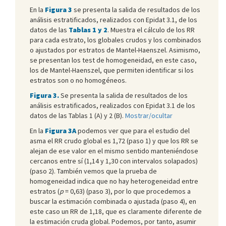
En la
Figura 3
se presenta la salida de resultados de los
análisis estratificados, realizados con Epidat 3.1, de los
datos de las
Tablas 1 y 2
. Muestra el cálculo de los RR
para cada estrato, los globales crudos y los combinados
o ajustados por estratos de Mantel-Haenszel. Asimismo,
se presentan los test de homogeneidad, en este caso,
los de Mantel-Haenszel, que permiten identificar si los
estratos son o no homogéneos.
Figura 3.
Se presenta la salida de resultados de los
análisis estratificados, realizados con Epidat 3.1 de los
datos de las Tablas 1 (A) y 2 (B).
Mostrar/ocultar
En la
Figura 3A
podemos ver que para el estudio del
asma el RR crudo global es 1,72 (paso 1) y que los RR se
alejan de ese valor en el mismo sentido manteniéndose
cercanos entre sí (1,14 y 1,30 con intervalos solapados)
(paso 2). También vemos que la prueba de
homogeneidad indica que no hay heterogeneidad entre
estratos (
p
= 0,63) (paso 3), por lo que procedemos a
buscar la estimación combinada o ajustada (paso 4), en
este caso un RR de 1,18, que es claramente diferente de
la estimación cruda global. Podemos, por tanto, asumir