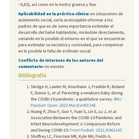
−0,82), así como en la motriz gruesa y fina.
Aplicabilidad en la práctica clínica:
en situaciones de
aislamiento social, sería aconsejable informar a los
padres de que es de suma importancia estimular el
desarrollo del bebé hablándole, mirándole directamente,
variando en lo posible el entorno en el que se encuentran
para estimular su iniciativa y curiosidad, para compensar
en lo posible la falta de estímulo social.
Conflicto de intereses de los autores del
comentario:
no existen.
Bibliografía
Sledge H, Lawler M, Hourihane J, Franklin R, Boland
F, Dunne S,
et al
. Parenting a newborn baby during
the COVID-19 pandemic: a qualitative survey.
BMJ
Paediatr Open. 2022 Mar;6:e001348.
Huang P, Zhou F, Guo Y, Yuan S, Lin S, Lu J,
et al
.
Association Between the COVID-19 Pandemic and
Infant Neurodevelopment: A Comparison Before
and During COVID-19.
Front Pediatr. 2021;9:662165.
Shuffrey LC, Firestein MR, Kyle MH, Fields A,