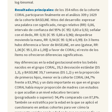
log-binomial.
Resultados principales:
de los 354 niños de la cohorte
CORAL participaron finalmente en el análisis 309 y 1629
de la cohorte BASELINE. Hitos del desarrollo: expresar
una palabra con significado, riesgo relativo (RR): 0,86,
intervalo de confianza del 95% (IC 95): 0,80 a 0,92; señalar
con el dedo, RR: 0,91 (IC 95: 0,86 a 0,96); despedirse
moviendo la mano, RR: 0,94 (IC 95: 0,90 a 0,99). En 3 ítems
hubo diferencia a favor de BASELINE, en uno (gatear, RR:
1,06 [IC 95:1,03 a 1,09]) a favor de CORAL; el resto de los
ítems no ofrecieron diferencias significativas.
Hay diferencias en la edad gestacional entre los bebés
nacidos en el grupo CORAL, 39,3 desviación estándar (DS
1,3), y BASELINE 39,7 semanas (DS 1,2) y en la proporción
de primeros hijos, menor en la cohorte CORAL (44,7%
frente a 83,9%); y un dato importante es que en el grupo
CORAL había mayor proporción de madres con estudios
o que acudían a un nivel educativo terciario
(posgraduado o superior): 94,4% comparado con 87,8%.
También se estratifica por la edad en la que se aplicó el
cuestionario en ambas cohortes para ver cómo la