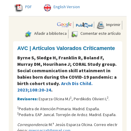
PDF
English Version
Imprimir
Añadir a biblioteca
Comentar este artículo
AVC | Artículos Valorados Críticamente
Byrne S, Sledge H, Franklin R, Boland F,
Murray DM, Hourihane J; CORAL Study group.
Social communication skill attainment in
babies born during the COVID-19 pandemic: a
birth cohort study.
Arch Dis Child.
2023;108:20-24
.
1
2
Revisores:
Esparza Olcina MJ
, Perdikidis Olivieri L
.
1
Pediatra de Atención Primaria. Madrid. España.
2
Pediatra. EAP Juncal. Torrejón de Ardoz. Madrid. España.
Correspondencia:
M.ª Jesús Esparza Olcina. Correo electr
ónico:
mjesparza8@gmail.com