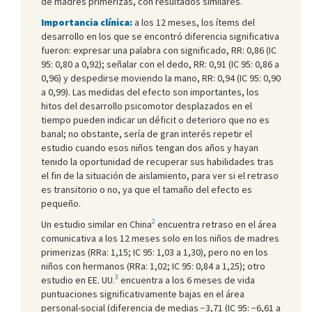
de madres primerizas, con resultados similares.
Importancia clínica:
a los 12 meses, los ítems del
desarrollo en los que se encontró diferencia significativa
fueron: expresar una palabra con significado, RR: 0,86 (IC
95: 0,80 a 0,92); señalar con el dedo, RR: 0,91 (IC 95: 0,86 a
0,96) y despedirse moviendo la mano, RR: 0,94 (IC 95: 0,90
a 0,99). Las medidas del efecto son importantes, los
hitos del desarrollo psicomotor desplazados en el
tiempo pueden indicar un déficit o deterioro que no es
banal; no obstante, sería de gran interés repetir el
estudio cuando esos niños tengan dos años y hayan
tenido la oportunidad de recuperar sus habilidades tras
el fin de la situación de aislamiento, para ver si el retraso
es transitorio o no, ya que el tamaño del efecto es
pequeño.
2
Un estudio similar en China
encuentra retraso en el área
comunicativa a los 12 meses solo en los niños de madres
primerizas (RRa: 1,15; IC 95: 1,03 a 1,30), pero no en los
niños con hermanos (RRa: 1,02; IC 95: 0,84 a 1,25); otro
3
estudio en EE. UU.
encuentra a los 6 meses de vida
puntuaciones significativamente bajas en el área
personal-social (diferencia de medias −3,71 (IC 95: −6,61 a