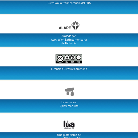
Premio a la transparencia del SNS
Avalado por:
Asociación Latinoamericana
de Pediatría
Licencias Creative Commons
Estamos en:
Epistemonikos
Una plataforma de: