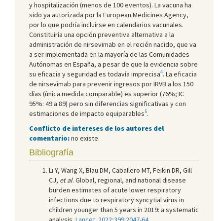
y hospitalización (menos de 100 eventos). La vacuna ha
sido ya autorizada por la European Medicines Agency,
por lo que podría incluirse en calendarios vacunales.
Constituiría una opción preventiva alternativa a la
administración de nirsevimab en el recién nacido, que va
a ser implementada en la mayoría de las Comunidades
Autónomas en España, a pesar de que la evidencia sobre
4
su eficacia y seguridad es todavía imprecisa
. La eficacia
de nirsevimab para prevenir ingresos por IRVB a los 150
días (única medida comparable) es superior (76%; IC
95%: 49 a 89) pero sin diferencias significativas y con
5
estimaciones de impacto equiparables
.
Conflicto de intereses de los autores del
comentario:
no existe.
Bibliografía
Li Y, Wang X, Blau DM, Caballero MT, Feikin DR, Gill
CJ,
et al
. Global, regional, and national disease
burden estimates of acute lower respiratory
infections due to respiratory syncytial virus in
children younger than 5 years in 2019: a systematic
analysis.
Lancet. 2022;399:2047-64.