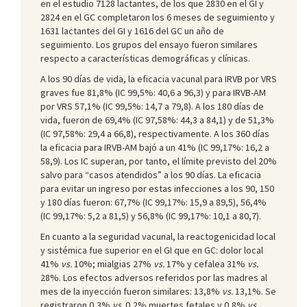
en el estudio 7128 lactantes, de los que 2830 en el GI y
2824 en el GC completaron los 6 meses de seguimiento y
1631 lactantes del GI y 1616 del GC un año de
seguimiento. Los grupos del ensayo fueron similares
respecto a características demográficas y clínicas.
A los 90 días de vida, la eficacia vacunal para IRVB por VRS
graves fue 81,8% (IC 99,5%: 40,6 a 96,3) y para IRVB-AM
por VRS 57,1% (IC 99,5%: 14,7 a 79,8). A los 180 días de
vida, fueron de 69,4% (IC 97,58%: 44,3 a 84,1) y de 51,3%
(IC 97,58%: 29,4 a 66,8), respectivamente. A los 360 días
la eficacia para IRVB-AM bajó a un 41% (IC 99,17%: 16,2 a
58,9). Los IC superan, por tanto, el límite previsto del 20%
salvo para “casos atendidos” a los 90 días. La eficacia
para evitar un ingreso por estas infecciones a los 90, 150
y 180 días fueron: 67,7% (IC 99,17%: 15,9 a 89,5), 56,4%
(IC 99,17%: 5,2 a 81,5) y 56,8% (IC 99,17%: 10,1 a 80,7).
En cuanto a la seguridad vacunal, la reactogenicidad local
y sistémica fue superior en el GI que en GC: dolor local
41%
vs.
10%; mialgias 27%
vs.
17% y cefalea 31%
vs.
28%. Los efectos adversos referidos por las madres al
mes de la inyección fueron similares: 13,8%
vs.
13,1%. Se
registraron 0,3%
vs.
0,2% muertes fetales y 0,8%
vs
.