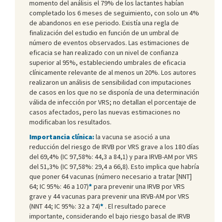
momento del análisis el 79% de los lactantes habían
completado los 6 meses de seguimiento, con solo un 4%
de abandonos en ese periodo. Existía una regla de
finalización del estudio en función de un umbral de
número de eventos observados. Las estimaciones de
eficacia se han realizado con un nivel de confianza
superior al 95%, estableciendo umbrales de eficacia
clínicamente relevante de al menos un 20%. Los autores
realizaron un análisis de sensibilidad con imputaciones
de casos en los que no se disponía de una determinación
válida de infección por VRS; no detallan el porcentaje de
casos afectados, pero las nuevas estimaciones no
modificaban los resultados.
Importancia clínica:
la vacuna se asoció a una
reducción del riesgo de IRVB por VRS grave a los 180 días
del 69,4% (IC 97,58%: 44,3 a 84,1) y para IRVB-AM por VRS
del 51,3% (IC 97,58%: 29,4 a 66,8). Esto implica que habría
que poner 64 vacunas (número necesario a tratar [NNT]
64; IC 95%: 46 a 107)
*
para prevenir una IRVB por VRS
grave y 44 vacunas para prevenir una IRVB-AM por VRS
(NNT 44; IC 95%: 32 a 74)
*
. El resultado parece
importante, considerando el bajo riesgo basal de IRVB