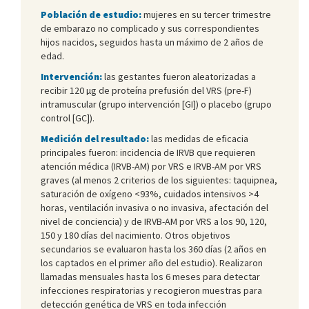
Población de estudio:
mujeres en su tercer trimestre
de embarazo no complicado y sus correspondientes
hijos nacidos, seguidos hasta un máximo de 2 años de
edad.
Intervención:
las gestantes fueron aleatorizadas a
recibir 120 µg de proteína prefusión del VRS (pre-F)
intramuscular (grupo intervención [GI]) o placebo (grupo
control [GC]).
Medición del resultado:
las medidas de eficacia
principales fueron: incidencia de IRVB que requieren
atención médica (IRVB-AM) por VRS e IRVB-AM por VRS
graves (al menos 2 criterios de los siguientes: taquipnea,
saturación de oxígeno <93%, cuidados intensivos >4
horas, ventilación invasiva o no invasiva, afectación del
nivel de conciencia) y de IRVB-AM por VRS a los 90, 120,
150 y 180 días del nacimiento. Otros objetivos
secundarios se evaluaron hasta los 360 días (2 años en
los captados en el primer año del estudio). Realizaron
llamadas mensuales hasta los 6 meses para detectar
infecciones respiratorias y recogieron muestras para
detección genética de VRS en toda infección