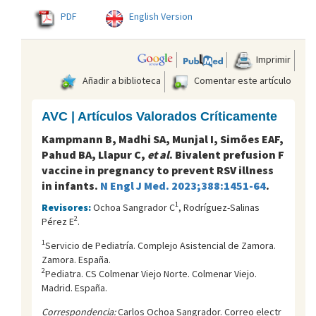
PDF
English Version
Imprimir
Añadir a biblioteca
Comentar este artículo
AVC | Artículos Valorados Críticamente
Kampmann B, Madhi SA, Munjal I, Simões EAF,
Pahud BA, Llapur C,
et al
. Bivalent prefusion F
vaccine in pregnancy to prevent RSV illness
in infants.
N Engl J Med. 2023;388:1451-64
.
1
Revisores:
Ochoa Sangrador C
, Rodríguez-Salinas
2
Pérez E
.
1
Servicio de Pediatría. Complejo Asistencial de Zamora.
Zamora. España.
2
Pediatra. CS Colmenar Viejo Norte. Colmenar Viejo.
Madrid. España.
Correspondencia:
Carlos Ochoa Sangrador. Correo electr