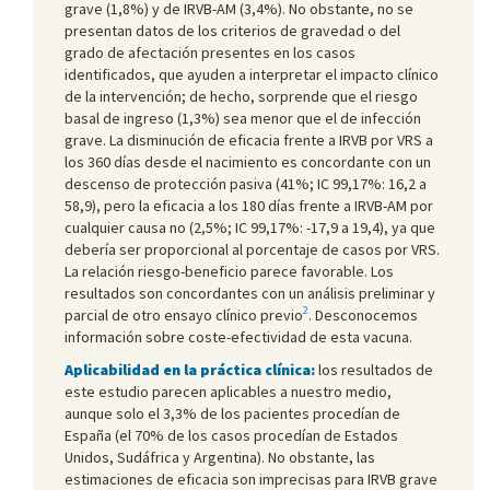
grave (1,8%) y de IRVB-AM (3,4%). No obstante, no se
presentan datos de los criterios de gravedad o del
grado de afectación presentes en los casos
identificados, que ayuden a interpretar el impacto clínico
de la intervención; de hecho, sorprende que el riesgo
basal de ingreso (1,3%) sea menor que el de infección
grave. La disminución de eficacia frente a IRVB por VRS a
los 360 días desde el nacimiento es concordante con un
descenso de protección pasiva (41%; IC 99,17%: 16,2 a
58,9), pero la eficacia a los 180 días frente a IRVB-AM por
cualquier causa no (2,5%; IC 99,17%: -17,9 a 19,4), ya que
debería ser proporcional al porcentaje de casos por VRS.
La relación riesgo-beneficio parece favorable. Los
resultados son concordantes con un análisis preliminar y
2
parcial de otro ensayo clínico previo
. Desconocemos
información sobre coste-efectividad de esta vacuna.
Aplicabilidad en la práctica clínica:
los resultados de
este estudio parecen aplicables a nuestro medio,
aunque solo el 3,3% de los pacientes procedían de
España (el 70% de los casos procedían de Estados
Unidos, Sudáfrica y Argentina). No obstante, las
estimaciones de eficacia son imprecisas para IRVB grave