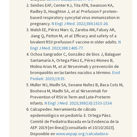
Simões EAF, Center KJ, Tita ATN, Swanson KA,
Radley D, Houghton J,
et al
. Prefusion F protein–
based respiratory syncytial virus immunization in
pregnancy.
N Engl J Med. 2022;386:1615-26.
Walsh EE, Pérez Marc G, Zareba AM, Falsey AR,
Jiang Q, Patton M,
et al
. Efficacy and safety of a
bivalent RSV prefusion F vaccine in older adults.
N
Engl J Med. 2023;388:1465-77.
Ochoa Sangrador C, González de Dios J, Balaguer
Santamaría A, Ortega Páez E, Pérez-Moneo B,
Molina Arias M,
et al
. Nirsevimab y prevención de
bronquiolitis en lactantes nacidos a término.
Evid
Pediatr. 2023;19:35.
Muller WJ, Madhi SA, Seoane Nuñez B, Baca Cots M,
Bosheva M, Madhi SA,
et al
. Nirsevimab for
Prevention of RSV in Term and Late-Preterm
Infants.
N Engl J Med. 2023;388(16):1533-1534.
Calcupedev. Herramienta de cálculo
epidemiológico en pediatría. E. Ortega Páez.
Comité de Pediatria Basada en la Evidencia de la
AEP. 2019 [en línea] [consultado el 10/10/2023].
Disponible en
www.aepap.org/calculadora-