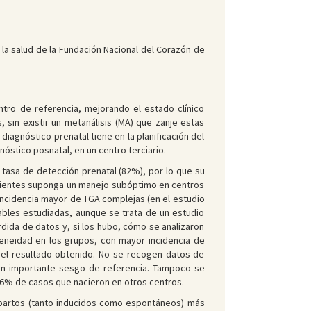
la salud de la Fundación Nacional del Corazón de
ntro de referencia, mejorando el estado clínico
sin existir un metanálisis (MA) que zanje estas
 diagnóstico prenatal tiene en la planificación del
stico posnatal, en un centro terciario.
a tasa de detección prenatal (82%), por lo que su
acientes suponga un manejo subóptimo en centros
 incidencia mayor de TGA complejas (en el estudio
ables estudiadas, aunque se trata de un estudio
dida de datos y, si los hubo, cómo se analizaron
geneidad en los grupos, con mayor incidencia de
 el resultado obtenido. No se recogen datos de
r un importante sesgo de referencia. Tampoco se
l 36% de casos que nacieron en otros centros.
 partos (tanto inducidos como espontáneos) más