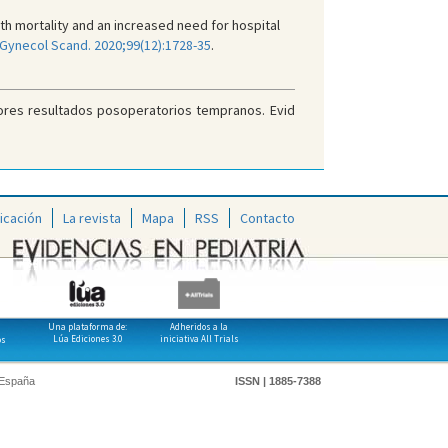
th mortality and an increased need for hospital
Gynecol Scand. 2020;99(12):1728-35
.
eores resultados posoperatorios tempranos. Evid
icación
La revista
Mapa
RSS
Contacto
Una plataforma de:
Adheridos a la
Lúa Ediciones 3.0
iniciativa All Trials
os
 España
ISSN | 1885-7388