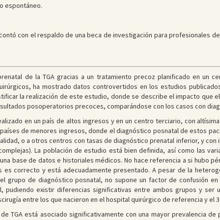
to espontáneo.
contó con el respaldo de una beca de investigación para profesionales de 
prenatal de la TGA gracias a un tratamiento precoz planificado en un ce
irúrgicos, ha mostrado datos controvertidos en los estudios publicados, 
stificar la realización de este estudio, donde se describe el impacto que el
resultados posoperatorios precoces, comparándose con los casos con diagnó
ealizado en un país de altos ingresos y en un centro terciario, con altísim
os países de menores ingresos, donde el diagnóstico posnatal de estos p
idad, o a otros centros con tasas de diagnóstico prenatal inferior, y con
omplejas). La población de estudio está bien definida, así como las vari
na base de datos e historiales médicos. No hace referencia a si hubo pér
ables es correcto y está adecuadamente presentado. A pesar de la hetero
el grupo de diagnóstico posnatal, no supone un factor de confusión en
l, pudiendo existir diferencias significativas entre ambos grupos y se
scirugía entre los que nacieron en el hospital quirúrgico de referencia y e
l de TGA está asociado significativamente con una mayor prevalencia de