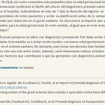
C]: 38-39,4), así como a neonatos más pequeños para su edad gestacional (inf
gestacional condicionó el 44,6% del efecto del diagnóstico prenatal sobr
en el hospital, reduciéndose en más de 7 días la duración del ingreso en 
espontáneo de estos pacientes y evitar su planificación antes de la seman
endo una reducción en el gasto sanitario. Se desconoce el impacto que e
eños para la edad gestacional. En este sentido, al igual que en este estu
4
abajos
.
nificación periparto en niños con diagnóstico prenatal de TGA debe evitar 
estante. Esta medida va a evitar recién nacidos con menor edad gestacional
en el sistema sanitario. No obstante, para tomar una decisión bien fundame
s solo uno más entre todos. Además, sería interesante realizar estudios an
les factores que contribuyen a que las gestantes con diagnóstico prena
s.
 comentario:
no existen.
 A, Aguilar JM, Escribano D, Toral B,
et al
. Impact of prenatal diagnosis of 
2017;30(23):2858-63.
 transposition of the great arteries born outside a specialist centre have d
rown DW, Friedman KG, Schidlow D,
et al
. Prenatal diagnosis of transposition