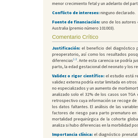
menor crecimiento fetal y un adelanto del par
Conflicto de intereses:
ninguno declarado.
Fuente de financiación:
uno de los autores 
Australia (premio número 101003).
Comentario Crítico
Justificación:
el beneficio del diagnóstico 
preoperatorio, así como los resultados posqu
1-3
diferencias
. Ante esta carencia se podría ju
parto, la edad gestacional del neonato y los 
Validez o rigor científico:
el estudio está r
validez externa podría estar limitada en otr
no especializados y un aumento de morbimortal
analizado solo el 32% de los casos son TGA c
retrospectivo cuya información se recoge de u
los datos faltantes. El análisis de las vari
factores de riesgo para parto prematuro en 
mortalidad prequirúrgica de la cohorte globa
analiza si hubo diferencias en la morbilidad po
Importancia clínica:
el diagnóstico prenata