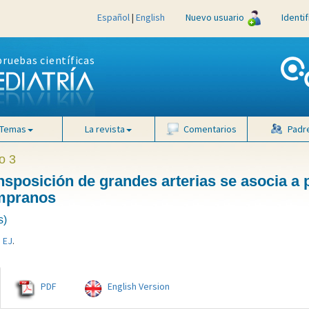
Español
|
English
Nuevo usuario
Identi
pruebas científicas
Temas
La revista
Comentarios
Padr
o 3
ansposición de grandes arterias se asocia a
empranos
s)
 EJ
.
PDF
English Version