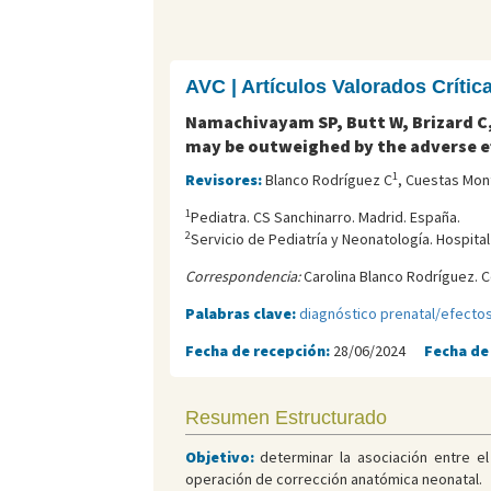
AVC | Artículos Valorados Críti
Namachivayam SP, Butt W, Brizard C,
may be outweighed by the adverse eff
1
Revisores:
Blanco Rodríguez C
, Cuestas Mon
1
Pediatra. CS Sanchinarro. Madrid. España.
2
Servicio de Pediatría y Neonatología. Hospita
Correspondencia:
Carolina Blanco Rodríguez. C
Palabras clave:
diagnóstico prenatal/efecto
Fecha de recepción:
28/06/2024
Fecha de
Resumen Estructurado
Objetivo:
determinar la asociación entre el
operación de corrección anatómica neonatal.