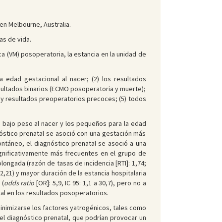
en Melbourne, Australia.
as de vida.
a (VM) posoperatoria, la estancia en la unidad de
a edad gestacional al nacer; (2) los resultados
esultados binarios (ECMO posoperatoria y muerte);
al y resultados preoperatorios precoces; (5) todos
 bajo peso al nacer y los pequeños para la edad
nóstico prenatal se asoció con una gestación más
ontáneo, el diagnóstico prenatal se asoció a una
ignificativamente más frecuentes en el grupo de
ongada (razón de tasas de incidencia [RTI]: 1,74;
a 2,21) y mayor duración de la estancia hospitalaria
 (
odds ratio
[OR]: 5,9, IC 95: 1,1 a 30,7), pero no a
tal en los resultados posoperatorios.
inimizarse los factores yatrogénicos, tales como
el diagnóstico prenatal, que podrían provocar un