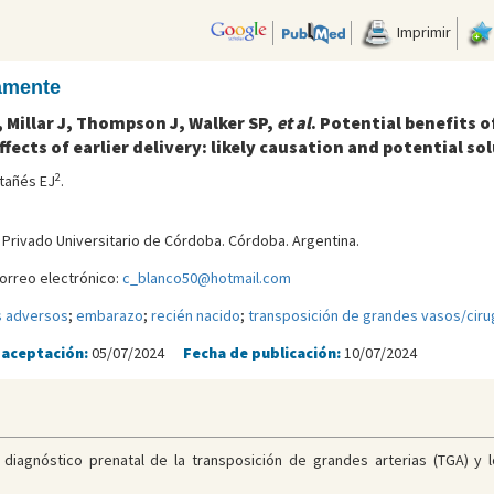
Imprimir
camente
 Millar J, Thompson J, Walker SP,
et al
. Potential benefits o
ects of earlier delivery: likely causation and potential so
2
tañés EJ
.
l Privado Universitario de Córdoba. Córdoba. Argentina.
orreo electrónico:
c_blanco50@hotmail.com
s adversos
;
embarazo
;
recién nacido
;
transposición de grandes vasos/ciru
 aceptación:
05/07/2024
Fecha de publicación:
10/07/2024
 diagnóstico prenatal de la transposición de grandes arterias (TGA) y 