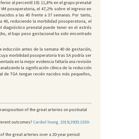
erior al percentil 10): 11,8% en el grupo prenatal
e VM posoperatoria, el 47,2% sobre el ingreso en
nacidos a las 40 frente a 37 semanas. Por tanto,
a 40, reduciendo la morbilidad posoperatoria, el
l diagnóstico prenatal puede tener en el estrés
dio, el bajo peso gestacional ha sido encontrado
la inducción antes de la semana 40 de gestación,
 cuya morbilidad posoperatoria tras SA podría ser
ntada en la mejor evidencia faltaría una revisión
alizando la significación clínica de la reducción
tal de TGA tengan recién nacidos más pequeños,
transposition of the great arteries on postnatal
ifferent outcomes?
Cardiol Young. 2019;29(8):1030-
 of the great arteries over a 20-year period: