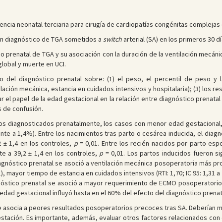
encia neonatal terciaria para cirugía de cardiopatías congénitas complejas 
on diagnóstico de TGA sometidos a
switch
arterial (SA) en los primeros 30 dí
o prenatal de TGA y su asociación con la duración de la ventilación mecánic
global y muerte en UCI.
 del diagnóstico prenatal sobre: (1) el peso, el percentil de peso y l
ación mecánica, estancia en cuidados intensivos y hospitalaria); (3) los r
uar el papel de la edad gestacional en la relación entre diagnóstico prenat
s de confusión.
os diagnosticados prenatalmente, los casos con menor edad gestacional,
te a 1,4%). Entre los nacimientos tras parto o cesárea inducida, el diag
 ± 1,4 en los controles,
p
= 0,01. Entre los recién nacidos por parto esp
e a 39,2 ± 1,4 en los controles,
p
= 0,01. Los partos inducidos fueron s
agnóstico prenatal se asoció a ventilación mecánica posoperatoria más prol
21), mayor tiempo de estancia en cuidados intensivos (RTI: 1,70; IC 95: 1,31 
 diagnóstico prenatal se asoció a mayor requerimiento de ECMO posoperatorio
La edad gestacional influyó hasta en el 60% del efecto del diagnóstico prena
e asocia a peores resultados posoperatorios precoces tras SA. Deberían m
stación. Es importante, además, evaluar otros factores relacionados con 