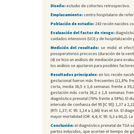
Diseño:
estudio de cohortes retrospectivo.
Emplazamiento:
centro hospitalario de refer
Población de estudio:
243 recién nacidos c
Evaluación del factor de riesgo:
diagnóstic
cuidados intensivos (UCI) y de hospitalización 
Medición del resultado:
se midió el efecto
posoperatorios precoces (duración de la ventil
(4) se hizo un análisis de mediación para eval
los análisis se ajustaron para posibles factore
Resultados principales:
en los recién nacid
gestacional fueron más frecuentes (11,8% fren
corta, media 38,5 ± 1,6 semanas frente a 39,2
gestación más corta 38,2 ± 1,8 semanas frent
diagnóstico prenatal (76% frente a 58%). El di
intervalo de confianza del 95 [IC 95]: 1,37 a 2,
(RTI: 1,37; IC 95: 1,14 a 1,66) tras el SA. El
mayor mortalidad (OR: 4,4; IC 95: 0,3 a 60,2). 
Conclusión:
el diagnóstico prenatal de TGA s
partos inducidos, que acortan el tiempo de ge