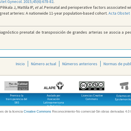
tet Gynecol. 2015;45(6):678-82
.
Pihkala J, Mattila IP,
et al.
Perinatal and perioperative factors associated wi
e great arteries: A nationwide 11-year population-based cohort.
Acta Obstet 
iagnóstico prenatal de transposición de grandes arterias se asocia a p
Inicio
Número actual
Números anteriores
Normas de publ
Premio a la
Avalado por:
Licencias Creative
Estamos en:
transparencia del
Asociación
Commons
Epistemonik
SNS
Latinoamericana
de Pediatría
es de la licencia
Creative Commons
Reconocimiento-No comercial-Sin obras derivadas 4.0