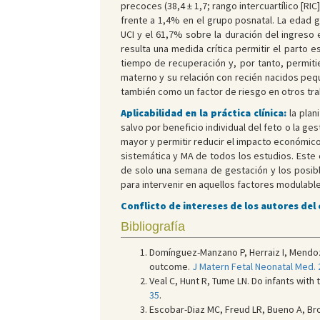
precoces (38,4 ± 1,7; rango intercuartílico [RI
frente a 1,4% en el grupo posnatal. La edad 
UCI y el 61,7% sobre la duración del ingreso 
resulta una medida crítica permitir el parto 
tiempo de recuperación y, por tanto, permiti
materno y su relación con recién nacidos pequ
también como un factor de riesgo en otros tr
Aplicabilidad en la práctica clínica:
la pla
salvo por beneficio individual del feto o la g
mayor y permitir reducir el impacto económico 
sistemática y MA de todos los estudios. Este e
de solo una semana de gestación y los posib
para intervenir en aquellos factores modulable
Conflicto de intereses de los autores del
Bibliografía
Domínguez-Manzano P, Herraiz I, Mendoza
outcome.
J Matern Fetal Neonatal Med. 
Veal C, Hunt R, Tume LN. Do infants with
35
.
Escobar-Diaz MC, Freud LR, Bueno A, B