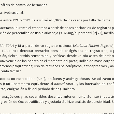
nálisis de control de hermanos.
 nivel nacional.
s entre 1995 y 2019. Se excluyó el 0,36% de los casos por falta de datos.
acetamol durante el embarazo a partir de bases nacionales de registros pre
ción de percentiles de uso diario: bajo (<166 mg/d; percentil [P] 25), medi
A, TDAH y DI a partir de un registro nacional (
National Patient Register
 TDAH. Para detectar prescripciones de analgésicos se registraron, a p
ción, fiebre, artritis reumatoide y cefaleas desde un año antes del embar
nvivencia de los padres en el momento del parto; índice de masa corporal 
tornos psiquiátricos; uso de fármacos psicolépticos, antidepresivos y antic
renta familiar.
matorios no esteroideos (AINE), opiáceos y antimigrañosos. Se utilizaro
os (CRI) ─parámetro equivalente al
hazard ratio
─ y los intervalos de conf
rte, emigración o fin del periodo de seguimiento.
 analgésicos y las covariables descritas anteriormente. Se hizo imputaci
resión de Cox estratificada y ajustada. Se hizo análisis de sensibilidad. S
.