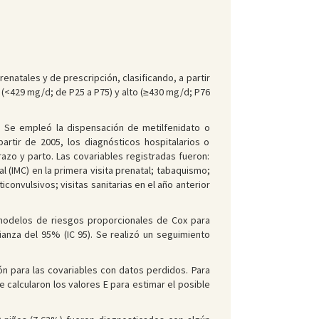
natales y de prescripción, clasificando, a partir
o (<429 mg/d; de P25 a P75) y alto (≥430 mg/d; P76
). Se empleó la dispensación de metilfenidato o
artir de 2005, los diagnósticos hospitalarios o
azo y parto. Las covariables registradas fueron:
(IMC) en la primera visita prenatal; tabaquismo;
onvulsivos; visitas sanitarias en el año anterior
n modelos de riesgos proporcionales de Cox para
ianza del 95% (IC 95). Se realizó un seguimiento
ón para las covariables con datos perdidos. Para
e calcularon los valores E para estimar el posible