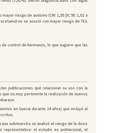
 niños (7,62%) fueron diagnosticados con algún
mayor riesgo de autismo (CRI: 1,05 [IC 95: 1,02 a
el paracetamol no se asoció con mayor riesgo de TEA
s de control de hermanos, lo que sugiere que las
ten publicaciones que relacionan su uso con la
o que es muy pertinente la realización de nuevos
embarazo.
mientos en Suecia durante 24 años) que incluyó al
scritos.
a una submuestra se analizó el riesgo de la dosis
 representativa: el estudio es poblacional, el