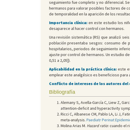
seguimiento fue completo y no diferencial. Se
hermanos para valorar posibles factores de co
de temporalidad en la aparición de los resulta
Importancia clínica:
en este estudio los ni
desaparece al hacer control con hermanos.
Una revisión sistemática (RS) que analizó se
población presentaba sesgos: consumo de pa
hospitalarios, periodos de seguimiento inferi
ajuste por control de hermanos. Un estudio d
0,51 a 2,05]).
Aplicabilidad en la práctica clínica:
este es
emplear este analgésico es beneficioso para aq
Conflicto de intereses de los autores del
Bibliografía
Alemany S, Avella-García C, Liew Z, Gar
attention-deficit and hyperactivity sym
Ricci C, Albanese CM, Pablo LA, Li J, Fat
meta-analysis.
Paediatr Perinat Epidemio
Molina Arias M.
Hazard ratio
: cuando el r