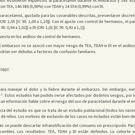
ños estuvieron expuestos al paracetamol durante el embarazo y 188 929
con TEA, 146 386 (5,90%) con TDAH y 24 554 (0,99%) con DI.
paracetamol, ajustado para las covariables descritas, presentaron discreto 
 DI (CRI: 1,05 [IC 95: 1,00 a 1,10]). Con el ajuste con control de hermanos, 
95: 0,94 a 1,02]) o DI (CRI: 1,01 [IC 95: 0,92 a 1,1]).
esta en los análisis de control de hermanos.
 embarazo no se asoció con mayor riesgo de TEA, TDAH ni DI en el análisi
rían ser debidas a factores de confusión familiares.
7607.
a manejar el dolor y la fiebre durante el embarazo. Sin embargo, exis
1,2
. Estos estudios han podido verse afectados por distintos sesgos, por l
an información fiable sobre el riesgo del uso de paracetamol durante el 
leza del estudio es que se trata de un estudio poblacional (todos los naci
 de niños. Los motivos de exclusión de los casos no incluidos están bien de
 No se puede descartar infranotificación del consumo sin prescripción. Par
entiles. Los resultados: TEA, TDAH y DI están definidos. La cohorte es