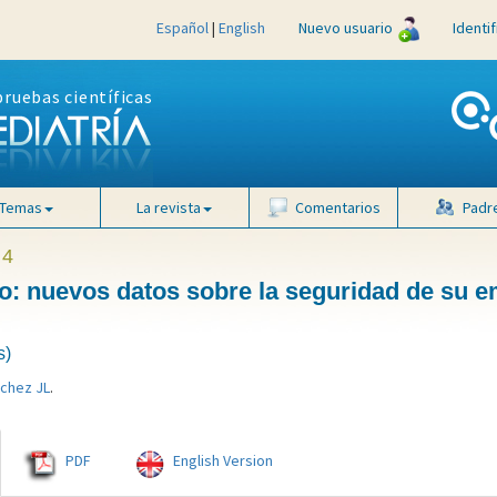
Español
|
English
Nuevo usuario
Identi
pruebas científicas
Temas
La revista
Comentarios
Padr
 4
o: nuevos datos sobre la seguridad de su 
s)
nchez JL
.
PDF
English Version