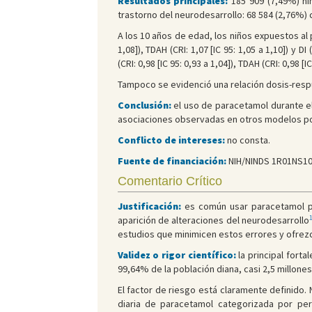
Resultados principales:
185 909 (7,49%) ni
trastorno del neurodesarrollo: 68 584 (2,76%) 
A los 10 años de edad, los niños expuestos al 
1,08]), TDAH (CRI: 1,07 [IC 95: 1,05 a 1,10]) y
(CRI: 0,98 [IC 95: 0,93 a 1,04]), TDAH (CRI: 0,98 [IC 
Tampoco se evidenció una relación dosis-respu
Conclusión:
el uso de paracetamol durante el
asociaciones observadas en otros modelos pod
Conflicto de intereses:
no consta.
Fuente de financiación:
NIH/NINDS 1R01NS10
Comentario Crítico
Justificación:
es común usar paracetamol par
aparición de alteraciones del neurodesarrollo
estudios que minimicen estos errores y ofrezc
Validez o rigor científico:
la principal forta
99,64% de la población diana, casi 2,5 millones
El factor de riesgo está claramente definido.
diaria de paracetamol categorizada por perc