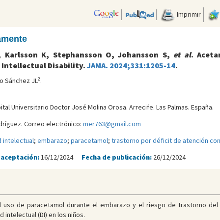
Imprimir
camente
C, Karlsson K, Stephansson O, Johansson S,
et al
. Acet
Intellectual Disability.
JAMA. 2024;331:1205-14
.
2
io Sánchez JL
.
pital Universitario Doctor José Molina Orosa. Arrecife. Las Palmas. España.
ríguez. Correo electrónico:
mer763@gmail.com
 intelectual
;
embarazo
;
paracetamol
;
trastorno por déficit de atención con
 aceptación:
16/12/2024
Fecha de publicación:
26/12/2024
 uso de paracetamol durante el embarazo y el riesgo de trastorno del e
intelectual (DI) en los niños.