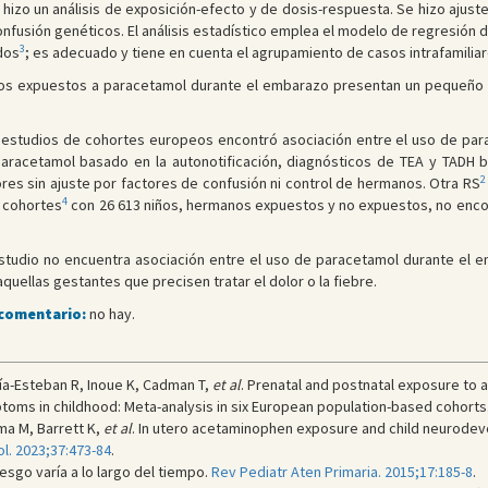
 hizo un análisis de exposición-efecto y de dosis-respuesta. Se hizo ajust
nfusión genéticos. El análisis estadístico emplea el modelo de regresión 
3
dos
; es adecuado y tiene en cuenta el agrupamiento de casos intrafamiliar
ños expuestos a paracetamol durante el embarazo presentan un pequeño 
is estudios de cohortes europeos encontró asociación entre el uso de pa
racetamol basado en la autonotificación, diagnósticos de TEA y TADH b
2
ores sin ajuste por factores de confusión ni control de hermanos. Otra RS
4
e cohortes
con 26 613 niños, hermanos expuestos y no expuestos, no encont
tudio no encuentra asociación entre el uso de paracetamol durante el e
uellas gestantes que precisen tratar el dolor o la fiebre.
 comentario:
no hay.
cía-Esteban R, Inoue K, Cadman T,
et al
. Prenatal and postnatal exposure to 
ptoms in childhood: Meta-analysis in six European population-based cohorts
ima M, Barrett K,
et al
. In utero acetaminophen exposure and child neurode
l. 2023;37:473-84
.
iesgo varía a lo largo del tiempo.
Rev Pediatr Aten Primaria. 2015;17:185-8
.