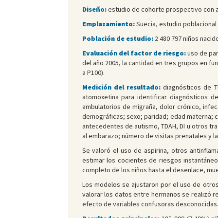
Diseño:
estudio de cohorte prospectivo con a
Emplazamiento:
Suecia, estudio poblacional a
Población de estudio:
2 480 797 niños nacido
Evaluación del factor de riesgo:
uso de par
del año 2005, la cantidad en tres grupos en fun
a P100).
Medición del resultado:
diagnósticos de TE
atomoxetina para identificar diagnósticos de
ambulatorios de migraña, dolor crónico, infec
demográficas; sexo; paridad; edad materna; co
antecedentes de autismo, TDAH, DI u otros tras
al embarazo; número de visitas prenatales y la 
Se valoró el uso de aspirina, otros antinfla
estimar los cocientes de riesgos instantáne
completo de los niños hasta el desenlace, mue
Los modelos se ajustaron por el uso de otros
valorar los datos entre hermanos se realizó reg
efecto de variables confusoras desconocidas