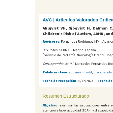
AVC | Artículos Valorados Críti
Ahlqvist VH, Sjöqvist H, Dalman 
Children’s Risk of Autism, ADHD, and 
1
Revisores:
Fernández Rodríguez MM
, Aparic
1
CS Potes. SERMAS. Madrid. España.
2
Servicio de Pediatría. Neurología Infantil. Hos
Correspondencia:
M.ª Mercedes Fernández Rod
Palabras clave:
autismo infantil
;
discapacidad
Fecha de recepción:
02/12/2024
Fecha de
Resumen Estructurado
Objetivo:
examinar las asociaciones entre el
atención e hiperactividad (TDAH) y discapacidad 