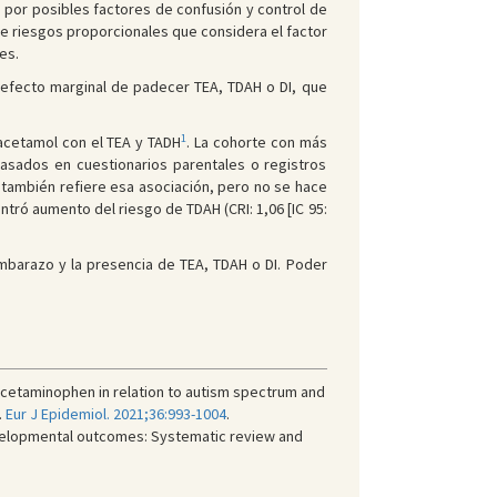
e por posibles factores de confusión y control de
de riesgos proporcionales que considera el factor
es.
efecto marginal de padecer TEA, TDAH o DI, que
1
racetamol con el TEA y TADH
. La cohorte con más
asados en cuestionarios parentales o registros
también refiere esa asociación, pero no se hace
ró aumento del riesgo de TDAH (CRI: 1,06 [IC 95:
mbarazo y la presencia de TEA, TDAH o DI. Poder
acetaminophen in relation to autism spectrum and
.
Eur J Epidemiol. 2021;36:993-1004
.
velopmental outcomes: Systematic review and