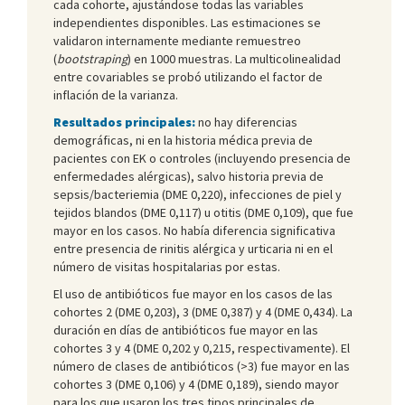
cada cohorte, ajustándose todas las variables
independientes disponibles. Las estimaciones se
validaron internamente mediante remuestreo
(
bootstraping
) en 1000 muestras. La multicolinealidad
entre covariables se probó utilizando el factor de
inflación de la varianza.
Resultados principales:
no hay diferencias
demográficas, ni en la historia médica previa de
pacientes con EK o controles (incluyendo presencia de
enfermedades alérgicas), salvo historia previa de
sepsis/bacteriemia (DME 0,220), infecciones de piel y
tejidos blandos (DME 0,117) u otitis (DME 0,109), que fue
mayor en los casos. No había diferencia significativa
entre presencia de rinitis alérgica y urticaria ni en el
número de visitas hospitalarias por estas.
El uso de antibióticos fue mayor en los casos de las
cohortes 2 (DME 0,203), 3 (DME 0,387) y 4 (DME 0,434). La
duración en días de antibióticos fue mayor en las
cohortes 3 y 4 (DME 0,202 y 0,215, respectivamente). El
número de clases de antibióticos (>3) fue mayor en las
cohortes 3 (DME 0,106) y 4 (DME 0,189), siendo mayor
para los que usaron los tres tipos principales de