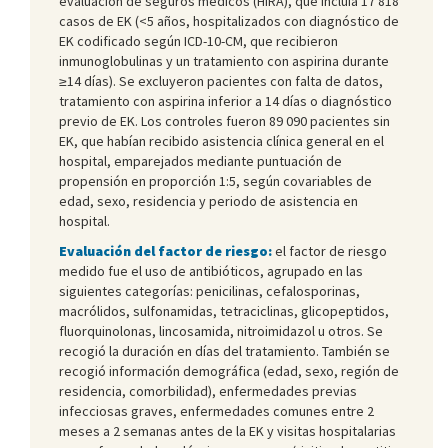
evaluación de seguros médicos (HIRA), que incluía 17͏͏ 818
casos de EK (<5 años, hospitalizados con diagnóstico de
EK codificado según ICD-10-CM, que recibieron
inmunoglobulinas y un tratamiento con aspirina durante
≥14 días). Se excluyeron pacientes con falta de datos,
tratamiento con aspirina inferior a 14 días o diagnóstico
previo de EK. Los controles fueron 89 090 pacientes sin
EK, que habían recibido asistencia clínica general en el
hospital, emparejados mediante puntuación de
propensión en proporción 1:5, según covariables de
edad, sexo, residencia y periodo de asistencia en
hospital.
Evaluación del factor de riesgo:
el factor de riesgo
medido fue el uso de antibióticos, agrupado en las
siguientes categorías: penicilinas, cefalosporinas,
macrólidos, sulfonamidas, tetraciclinas, glicopeptidos,
fluorquinolonas, lincosamida, nitroimidazol u otros. Se
recogió la duración en días del tratamiento. También se
recogió información demográfica (edad, sexo, región de
residencia, comorbilidad), enfermedades previas
infecciosas graves, enfermedades comunes entre 2
meses a 2 semanas antes de la EK y visitas hospitalarias