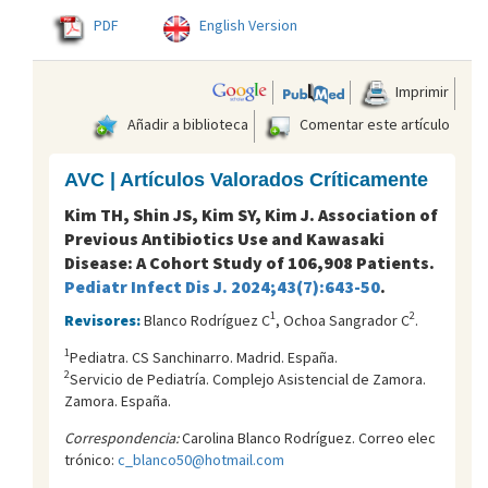
PDF
English Version
Imprimir
Añadir a biblioteca
Comentar este artículo
AVC | Artículos Valorados Críticamente
Kim TH, Shin JS, Kim SY, Kim J. Association of
Previous Antibiotics Use and Kawasaki
Disease: A Cohort Study of 106,908 Patients.
Pediatr Infect Dis J. 2024;43(7):643-50
.
1
2
Revisores:
Blanco Rodríguez C
, Ochoa Sangrador C
.
1
Pediatra. CS Sanchinarro. Madrid. España.
2
Servicio de Pediatría. Complejo Asistencial de Zamora.
Zamora. España.
Correspondencia:
Carolina Blanco Rodríguez. Correo elec
trónico:
c_blanco50@hotmail.com