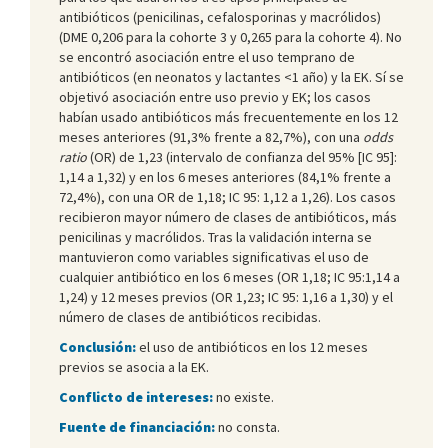
antibióticos (penicilinas, cefalosporinas y macrólidos)
(DME 0,206 para la cohorte 3 y 0,265 para la cohorte 4). No
se encontró asociación entre el uso temprano de
antibióticos (en neonatos y lactantes <1 año) y la EK. Sí se
objetivó asociación entre uso previo y EK; los casos
habían usado antibióticos más frecuentemente en los 12
meses anteriores (91,3% frente a 82,7%), con una
odds
ratio
(OR) de 1,23 (intervalo de confianza del 95% [IC 95]:
1,14 a 1,32) y en los 6 meses anteriores (84,1% frente a
72,4%), con una OR de 1,18; IC 95: 1,12 a 1,26). Los casos
recibieron mayor número de clases de antibióticos, más
penicilinas y macrólidos. Tras la validación interna se
mantuvieron como variables significativas el uso de
cualquier antibiótico en los 6 meses (OR 1,18; IC 95:1,14 a
1,24) y 12 meses previos (OR 1,23; IC 95: 1,16 a 1,30) y el
número de clases de antibióticos recibidas.
Conclusión:
el uso de antibióticos en los 12 meses
previos se asocia a la EK.
Conflicto de intereses:
no existe.
Fuente de financiación:
no consta.