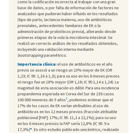
como la codificación incorrecta al trabajar con una gran
base de datos, o por falta de información de factores no
analizados que pudieran haber influido en los resultados
(tipo de parto, lactancia materna, uso de antibióticos
prenatales, antecedentes familiares de EK o la
administración de probióticos previa), alterando desde
primeras etapas de la vida la microbiota intestinal. Se
realizó un correcto análisis de los resultados obtenidos,
incluyendo una validación interna mediante
bootstrapping
paramétrico.
Importancia clínica:
el uso de antibióticos en el año
previo se asoció a un riesgo un 23% mayor de EK (OR
1,23; IC 95: 1,16 a 1,3); para su uso en los 6 meses previos
el riesgo fue un 18% mayor (OR 1,18; IC 95:1,14 a 1,24). La
magnitud de esta asociación es débil. Para una incidencia
prepandemia esperada en Corea del Sur de 239 casos
5
100 000 menores de 5 años
, podemos estimar que el
17% de los casos de EK serían atribuibles al uso de
antibióticos en los 12 meses previos (fracción atribuible
poblacional [FAP]: 17%; IC 95: 11,2 a 22,1%); para su uso
en los 6 meses previos la FAP sería 12,8% (IC 95: 9 a
17,3%)
*
. En otro estudio publicado unicéntrico, realizado