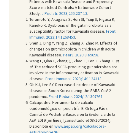
Patients with Kawasaki Disease and Propensity
Score-matched Controls: A Nationwide Cohort
Study.
J Pediatr. 2023;255:207-13
.
Teramoto Y, Akagawa S, Hori SI, Tsuji S, Higasa K,
Kaneko K. Dysbiosis of the gut microbiota as a
susceptibility factor for Kawasaki disease.
Front
Immunol. 2023;14:1268453
.
Shen J, Ding Y, Yang Z, Zhang X, Zhao M. Effects of
changes on gut microbiota in children with acute
Kawasaki disease.
PeerJ. 2020;8:e9698
.
Wang F, Qian F, Zhang Q, Zhao J, Cen J, Zhang J,
et
al
. The reduced SCFA-producing gut microbes are
involved in the inflammatory activation in Kawasaki
disease.
Front Immunol. 2023;14:1124118
.
Oh KJ, Lee SY. Decreased incidence of Kawasaki
disease in South Korea during the SARS-CoV-2
pandemic.
Front Pediatr. 2024;12:1307931
.
Calcupedev. Herramienta de cálculo
epidemiológico en pediatría. E. Ortega Páez.
Comité de Pediatria Basada en la Evidencia de la
AEP. 2019 [en línea] [consultado el 08/10/2024].
Disponible en
www.aepap.org/calculadora-
estudios-pbe/#/