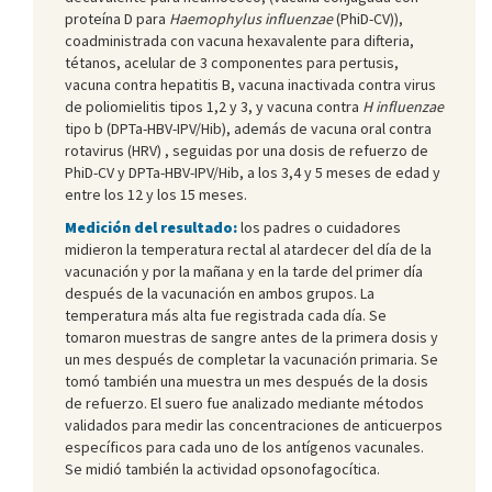
proteína D para
Haemophylus influenzae
(PhiD-CV)),
coadministrada con vacuna hexavalente para difteria,
tétanos, acelular de 3 componentes para pertusis,
vacuna contra hepatitis B, vacuna inactivada contra virus
de poliomielitis tipos 1,2 y 3, y vacuna contra
H influenzae
tipo b (DPTa-HBV-IPV/Hib), además de vacuna oral contra
rotavirus (HRV) , seguidas por una dosis de refuerzo de
PhiD-CV y DPTa-HBV-IPV/Hib, a los 3,4 y 5 meses de edad y
entre los 12 y los 15 meses.
Medición del resultado:
los padres o cuidadores
midieron la temperatura rectal al atardecer del día de la
vacunación y por la mañana y en la tarde del primer día
después de la vacunación en ambos grupos. La
temperatura más alta fue registrada cada día. Se
tomaron muestras de sangre antes de la primera dosis y
un mes después de completar la vacunación primaria. Se
tomó también una muestra un mes después de la dosis
de refuerzo. El suero fue analizado mediante métodos
validados para medir las concentraciones de anticuerpos
específicos para cada uno de los antígenos vacunales.
Se midió también la actividad opsonofagocítica.