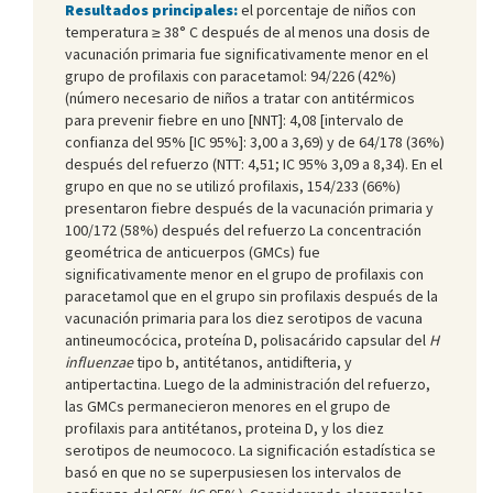
Resultados principales:
el porcentaje de niños con
temperatura ≥ 38° C después de al menos una dosis de
vacunación primaria fue significativamente menor en el
grupo de profilaxis con paracetamol: 94/226 (42%)
(número necesario de niños a tratar con antitérmicos
para prevenir fiebre en uno [NNT]: 4,08 [intervalo de
confianza del 95% [IC 95%]: 3,00 a 3,69) y de 64/178 (36%)
después del refuerzo (NTT: 4,51; IC 95% 3,09 a 8,34). En el
grupo en que no se utilizó profilaxis, 154/233 (66%)
presentaron fiebre después de la vacunación primaria y
100/172 (58%) después del refuerzo La concentración
geométrica de anticuerpos (GMCs) fue
significativamente menor en el grupo de profilaxis con
paracetamol que en el grupo sin profilaxis después de la
vacunación primaria para los diez serotipos de vacuna
antineumocócica, proteína D, polisacárido capsular del
H
influenzae
tipo b, antitétanos, antidifteria, y
antipertactina. Luego de la administración del refuerzo,
las GMCs permanecieron menores en el grupo de
profilaxis para antitétanos, proteina D, y los diez
serotipos de neumococo. La significación estadística se
basó en que no se superpusiesen los intervalos de