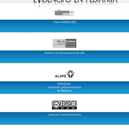
Premio MEDES 2012
Premio a la transparencia del SNS
Avalado por:
Asociación Latinoamericana
de Pediatría
Licencias Creative Commons