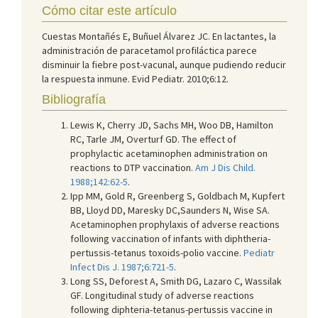
Cómo citar este artículo
Cuestas Montañés E, Buñuel Álvarez JC. En lactantes, la
administración de paracetamol profiláctica parece
disminuir la fiebre post-vacunal, aunque pudiendo reducir
la respuesta inmune. Evid Pediatr. 2010;6:12.
Bibliografía
Lewis K, Cherry JD, Sachs MH, Woo DB, Hamilton
RC, Tarle JM, Overturf GD. The effect of
prophylactic acetaminophen administration on
reactions to DTP vaccination.
Am J Dis Child.
1988;142:62-5
.
Ipp MM, Gold R, Greenberg S, Goldbach M, Kupfert
BB, Lloyd DD, Maresky DC,Saunders N, Wise SA.
Acetaminophen prophylaxis of adverse reactions
following vaccination of infants with diphtheria-
pertussis-tetanus toxoids-polio vaccine.
Pediatr
Infect Dis J. 1987;6:721-5
.
Long SS, Deforest A, Smith DG, Lazaro C, Wassilak
GF. Longitudinal study of adverse reactions
following diphteria-tetanus-pertussis vaccine in