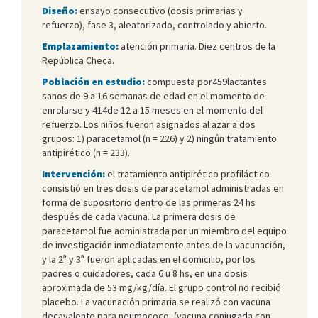
Diseño:
ensayo consecutivo (dosis primarias y
refuerzo), fase 3, aleatorizado, controlado y abierto.
Emplazamiento:
atención primaria. Diez centros de la
República Checa.
Población en estudio:
compuesta por459lactantes
sanos de 9 a 16 semanas de edad en el momento de
enrolarse y 414de 12 a 15 meses en el momento del
refuerzo. Los niños fueron asignados al azar a dos
grupos: 1) paracetamol (n = 226) y 2) ningún tratamiento
antipirético (n = 233).
Intervención:
el tratamiento antipirético profiláctico
consistió en tres dosis de paracetamol administradas en
forma de supositorio dentro de las primeras 24 hs
después de cada vacuna. La primera dosis de
paracetamol fue administrada por un miembro del equipo
de investigación inmediatamente antes de la vacunación,
y la 2ª y 3ª fueron aplicadas en el domicilio, por los
padres o cuidadores, cada 6 u 8 hs, en una dosis
aproximada de 53 mg/kg/día. El grupo control no recibió
placebo. La vacunación primaria se realizó con vacuna
decavalente para neumococo, (vacuna conjugada con