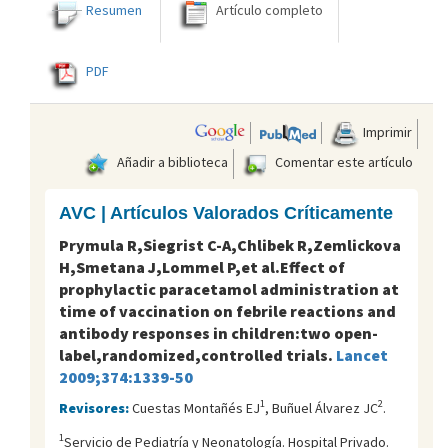
Resumen
Artículo completo
PDF
Imprimir
Añadir a biblioteca
Comentar este artículo
AVC | Artículos Valorados Críticamente
Prymula R,Siegrist C-A,Chlibek R,Zemlickova
H,Smetana J,Lommel P,et al.Effect of
prophylactic paracetamol administration at
time of vaccination on febrile reactions and
antibody responses in children:two open-
label,randomized,controlled trials.
Lancet
2009;374:1339-50
1
2
Revisores:
Cuestas Montañés EJ
, Buñuel Álvarez JC
.
1
Servicio de Pediatría y Neonatología. Hospital Privado.