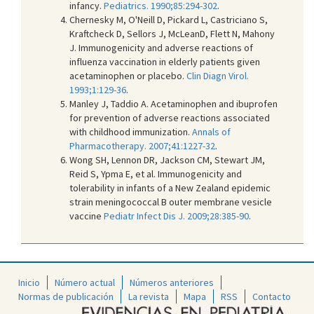
infancy.
Pediatrics. 1990;85:294-302
.
Chernesky M, O'Neill D, Pickard L, Castriciano S,
Kraftcheck D, Sellors J, McLeanD, Flett N, Mahony
J. Immunogenicity and adverse reactions of
influenza vaccination in elderly patients given
acetaminophen or placebo.
Clin Diagn Virol.
1993;1:129-36
.
Manley J, Taddio A. Acetaminophen and ibuprofen
for prevention of adverse reactions associated
with childhood immunization.
Annals of
Pharmacotherapy. 2007;41:1227-32
.
Wong SH, Lennon DR, Jackson CM, Stewart JM,
Reid S, Ypma E, et al. Immunogenicity and
tolerability in infants of a New Zealand epidemic
strain meningococcal B outer membrane vesicle
vaccine
Pediatr Infect Dis J. 2009;28:385-90
.
Inicio
Número actual
Números anteriores
Normas de publicación
La revista
Mapa
RSS
Contacto