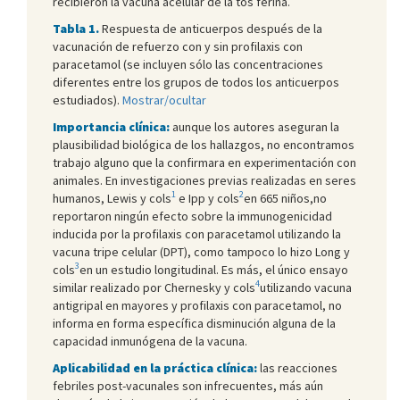
recibieron la vacuna acelular de la tos ferina.
Tabla 1.
Respuesta de anticuerpos después de la
vacunación de refuerzo con y sin profilaxis con
paracetamol (se incluyen sólo las concentraciones
diferentes entre los grupos de todos los anticuerpos
estudiados).
Mostrar/ocultar
Importancia clínica:
aunque los autores aseguran la
plausibilidad biológica de los hallazgos, no encontramos
trabajo alguno que la confirmara en experimentación con
animales. En investigaciones previas realizadas en seres
1
2
humanos, Lewis y cols
e Ipp y cols
en 665 niños,no
reportaron ningún efecto sobre la immunogenicidad
inducida por la profilaxis con paracetamol utilizando la
vacuna tripe celular (DPT), como tampoco lo hizo Long y
3
cols
en un estudio longitudinal. Es más, el único ensayo
4
similar realizado por Chernesky y cols
utilizando vacuna
antigripal en mayores y profilaxis con paracetamol, no
informa en forma específica disminución alguna de la
capacidad inmunógena de la vacuna.
Aplicabilidad en la práctica clínica:
las reacciones
febriles post-vacunales son infrecuentes, más aún