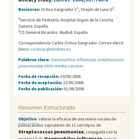
1
2
Revisores:
Ochoa Sangrador C
, Orejón de Luna G
.
1
Servicio de Pediatrí­a. Hospital Virgen de la Concha.
Zamora. España.
2
CS General Ricardos. Madrid. España.
Correspondencia:
Carlos Ochoa Sangrador. Correo electr
ónico:
cochoas@meditex.es
Palabras clave:
haemophilus influenzae
;
streptococcus
pneumoniae
;
otitis media
;
vacunas
Fecha de recepción:
10/05/2006
Fecha de aceptación:
22/05/2006
Fecha de publicación:
01/06/2006
Resumen Estructurado
Objetivo
:
valorar la eficacia de una nueva vacuna de
polisacáridos capsulares de 11 serotipos de
Streptococcus pneumoniae
, conjugada con la
Haemophilus influenzae
proteína D de
, para la