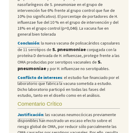
nasofaríngeos de S. pneumoniae en el grupo de
intervención fue 6% frente al grupo control que fue de
10% (no significativo). El porcentaje de portadores de H.
influenzae fue del 10 % en el grupo de intervención y del
18% en el grupo control (p=0,046). La vacuna fue en
general bien tolerada
Conclusión
:
la nueva vacuna de polisacáridos capsulares
S. pneumoniae
de 11 serotipos de
conjugada con la
proteína D derivada de H. influenzae, protege frente a las
S.
OMA producidas por serotipos vacunales de
pneumoniae
y por H. influenzae no serotipables.
Conflicto de intereses
:
el estudio fue financiado por el
laboratorio que fabrica la vacuna sometida a estudio.
Dicho laboratorio participó en todas las fases del
estudio, tanto en el diseño como en el análisis.
Comentario Crítico
Justificación
:
las vacunas neumocócicas previamente
disponibles han mostrado un escaso efecto sobre el
riesgo global de OMA, por reducir sólo parcialmente las
OMA causadas por serotipos vacunales. Por ello, resulta