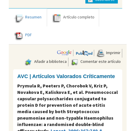
Resumen
Artículo completo
PDF
Imprimir
Añadir a biblioteca
Comentar este artículo
AVC | Artículos Valorados Críticamente
Prymula R, Peeters P, Chorobok V, Kriz P,
Novakova E, Kaliskova E, et al. Pneumococcal
capsular polysaccharides conjugated to
protein D for prevention of acute otitis
media caused by both Streptococcus
pneumoniae and non-typable Haemophilus
influenzae: a randomised double-blind
efficacy study.
Lancet. 2006;367:740-8