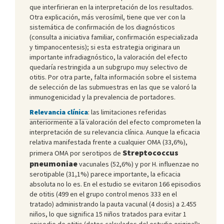
que interfirieran en la interpretación de los resultados.
Otra explicación, más verosímil, tiene que ver con la
sistemática de confirmación de los diagnósticos
(consulta a iniciativa familiar, confirmación especializada
y timpanocentesis); si esta estrategia originara un
importante infradiagnóstico, la valoración del efecto
quedaría restringida a un subgrupo muy selectivo de
otitis. Por otra parte, falta información sobre el sistema
de selección de las submuestras en las que se valoró la
inmunogenicidad y la prevalencia de portadores.
Relevancia clínica
: las limitaciones referidas
anteriormente a la valoración del efecto comprometen la
interpretación de su relevancia clínica. Aunque la eficacia
relativa manifestada frente a cualquier OMA (33,6%),
Streptococcus
primera OMA por serotipos de
pneumoniae
vacunales (52,6%) y por H. influenzae no
serotipable (31,1%) parece importante, la eficacia
absoluta no lo es. En el estudio se evitaron 166 episodios
de otitis (499 en el grupo control menos 333 en el
tratado) administrando la pauta vacunal (4 dosis) a 2.455
niños, lo que significa 15 niños tratados para evitar 1
episodio de otitis (datos calculados del estudio original);