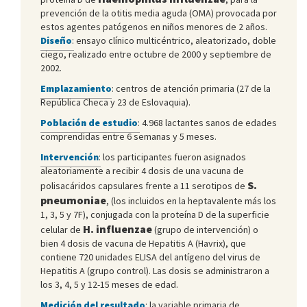
prevención de la otitis media aguda (OMA) provocada por
estos agentes patógenos en niños menores de 2 años.
Diseño
:
ensayo clínico multicéntrico, aleatorizado, doble
ciego, realizado entre octubre de 2000 y septiembre de
2002.
Emplazamiento
: centros de atención primaria (27 de la
República Checa y 23 de Eslovaquia).
Población de estudio
:
4.968 lactantes sanos de edades
comprendidas entre 6 semanas y 5 meses.
Intervención
:
los participantes fueron asignados
aleatoriamente a recibir 4 dosis de una vacuna de
S.
polisacáridos capsulares frente a 11 serotipos de
pneumoniae
, (los incluidos en la heptavalente más los
1, 3, 5 y 7F), conjugada con la proteína D de la superficie
H. influenzae
celular de
(grupo de intervención) o
bien 4 dosis de vacuna de Hepatitis A (Havrix), que
contiene 720 unidades ELISA del antígeno del virus de
Hepatitis A (grupo control). Las dosis se administraron a
los 3, 4, 5 y 12-15 meses de edad.
Medición del resultado
: la variable primaria de