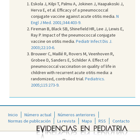
Eskola J, Kilpi T, Palmu A, Jokinen J, Haapakoski J,
Herva E, et al. Efficacy of a pneumococcal
conjugate vaccine against acute otitis media.
N
Engl J Med. 2001;344:403-9.
Fireman B, Black SB, Shinefield HR, Lee J, Lewis E,
Ray P. Impact of the pneumococcal conjugate
vaccine on otitis media.
Pediatr Infect Dis J.
2003;22:10-6
.
Brouwer C, Maillé R, Rovers M, Veenhoven R,
Grobee D, Sanders E, Schilder A. Effect of
pneumococcal vaccination on quality of life in
children with recurrent acute otitis media: a
randomized, controlled trial.
Pediatrics.
2005;115:273-9
.
Inicio
Número actual
Números anteriores
Normas de publicación
La revista
Mapa
RSS
Contacto