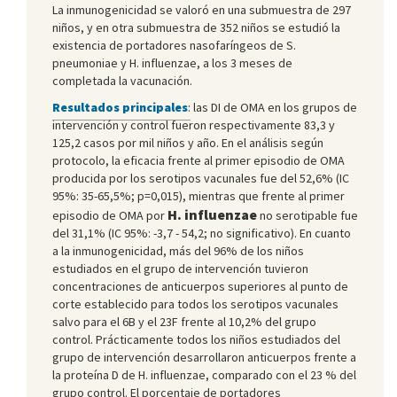
La inmunogenicidad se valoró en una submuestra de 297
niños, y en otra submuestra de 352 niños se estudió la
existencia de portadores nasofaríngeos de S.
pneumoniae y H. influenzae, a los 3 meses de
completada la vacunación.
Resultados principales
:
las DI de OMA en los grupos de
intervención y control fueron respectivamente 83,3 y
125,2 casos por mil niños y año. En el análisis según
protocolo, la eficacia frente al primer episodio de OMA
producida por los serotipos vacunales fue del 52,6% (IC
95%: 35-65,5%; p=0,015), mientras que frente al primer
H. influenzae
episodio de OMA por
no serotipable fue
del 31,1% (IC 95%: -3,7 - 54,2; no significativo). En cuanto
a la inmunogenicidad, más del 96% de los niños
estudiados en el grupo de intervención tuvieron
concentraciones de anticuerpos superiores al punto de
corte establecido para todos los serotipos vacunales
salvo para el 6B y el 23F frente al 10,2% del grupo
control. Prácticamente todos los niños estudiados del
grupo de intervención desarrollaron anticuerpos frente a
la proteína D de H. influenzae, comparado con el 23 % del
grupo control. El porcentaje de portadores