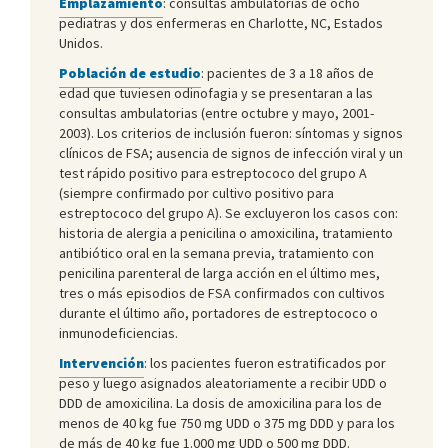
Emplazamiento
: consultas ambulatorias de ocho
pediatras y dos enfermeras en Charlotte, NC, Estados
Unidos.
Población de estudio
: pacientes de 3 a 18 años de
edad que tuviesen odinofagia y se presentaran a las
consultas ambulatorias (entre octubre y mayo, 2001-
2003). Los criterios de inclusión fueron: síntomas y signos
clínicos de FSA; ausencia de signos de infección viral y un
test rápido positivo para estreptococo del grupo A
(siempre confirmado por cultivo positivo para
estreptococo del grupo A). Se excluyeron los casos con:
historia de alergia a penicilina o amoxicilina, tratamiento
antibiótico oral en la semana previa, tratamiento con
penicilina parenteral de larga acción en el último mes,
tres o más episodios de FSA confirmados con cultivos
durante el último año, portadores de estreptococo o
inmunodeficiencias.
Intervención
: los pacientes fueron estratificados por
peso y luego asignados aleatoriamente a recibir UDD o
DDD de amoxicilina. La dosis de amoxicilina para los de
menos de 40 kg fue 750 mg UDD o 375 mg DDD y para los
de más de 40 kg fue 1.000 mg UDD o 500 mg DDD.