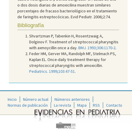
o dos dosis diarias de amoxicilina muestran similares
porcentajes de fracaso bacteriológico en el tratamiento
de faringitis estreptocócicas. Evid Pediatr. 2006;2:74.
Bibliografía
Shvartzman P, Tabenkin H, Rosentzwaig A,
Dolginov F. Treatment of streptococcal pharyngitis
with axmoycillin once a day.
BMJ. 1993;306:1170-2
.
Feder HM, Gerver MA, Randolph MF, Stelmach PS,
Kaplan EL. Once-daily treatment therapy for
streptococcal pharyngitis with amoxicillin.
Pediatrics. 1999;103:47-51
.
Inicio
Número actual
Números anteriores
Normas de publicación
La revista
Mapa
RSS
Contacto