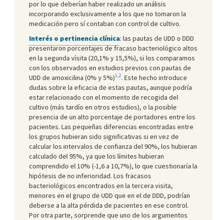
por lo que deberían haber realizado un análisis
incorporando exclusivamente a los que no tomaron la
medicación pero sí contaban con control de cultivo.
Interés o pertinencia clínica
: las pautas de UDD o DDD
presentaron porcentajes de fracaso bacteriológico altos
en la segunda vísita (20,1% y 15,5%), si los comparamos
con los observados en estudios previos con pautas de
1,2
UDD de amoxicilina (0% y 5%)
. Este hecho introduce
dudas sobre la eficacia de estas pautas, aunque podría
estar relacionado con el momento de recogida del
cultivo (más tardío en otros estudios), o la posible
presencia de un alto porcentaje de portadores entre los
pacientes. Las pequeñas diferencias encontradas entre
los grupos hubieran sido significativas si en vez de
calcular los intervalos de confianza del 90%, los hubieran
calculado del 95%, ya que los límites hubieran
comprendido el 10% (-1,6 a 10,7%), lo que cuestionaría la
hipótesis de no inferioridad. Los fracasos
bacteriológicos encontrados en la tercera visita,
menores en el grupo de UDD que en el de DDD, podrían
deberse a la alta pérdida de pacientes en ese control.
Por otra parte, sorprende que uno de los argumentos