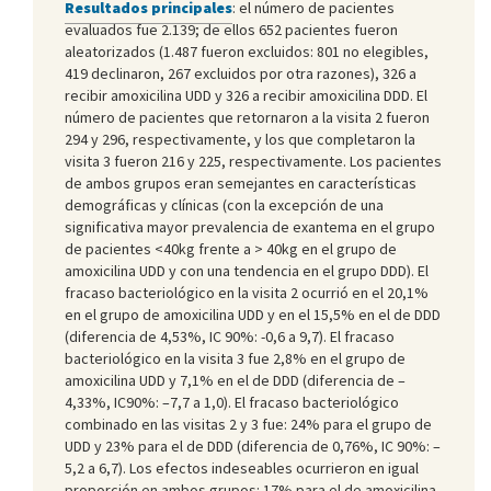
Resultados principales
: el número de pacientes
evaluados fue 2.139; de ellos 652 pacientes fueron
aleatorizados (1.487 fueron excluidos: 801 no elegibles,
419 declinaron, 267 excluidos por otra razones), 326 a
recibir amoxicilina UDD y 326 a recibir amoxicilina DDD. El
número de pacientes que retornaron a la visita 2 fueron
294 y 296, respectivamente, y los que completaron la
visita 3 fueron 216 y 225, respectivamente. Los pacientes
de ambos grupos eran semejantes en características
demográficas y clínicas (con la excepción de una
significativa mayor prevalencia de exantema en el grupo
de pacientes <40kg frente a > 40kg en el grupo de
amoxicilina UDD y con una tendencia en el grupo DDD). El
fracaso bacteriológico en la visita 2 ocurrió en el 20,1%
en el grupo de amoxicilina UDD y en el 15,5% en el de DDD
(diferencia de 4,53%, IC 90%: -0,6 a 9,7). El fracaso
bacteriológico en la visita 3 fue 2,8% en el grupo de
amoxicilina UDD y 7,1% en el de DDD (diferencia de –
4,33%, IC90%: –7,7 a 1,0). El fracaso bacteriológico
combinado en las visitas 2 y 3 fue: 24% para el grupo de
UDD y 23% para el de DDD (diferencia de 0,76%, IC 90%: –
5,2 a 6,7). Los efectos indeseables ocurrieron en igual
proporción en ambos grupos: 17% para el de amoxicilina