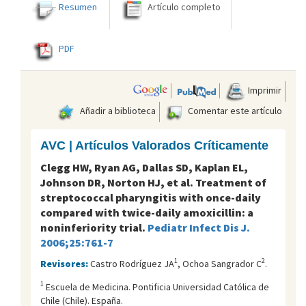
Resumen
Artículo completo
PDF
Imprimir
Añadir a biblioteca
Comentar este artículo
AVC | Artículos Valorados Críticamente
Clegg HW, Ryan AG, Dallas SD, Kaplan EL,
Johnson DR, Norton HJ, et al. Treatment of
streptococcal pharyngitis with once-daily
compared with twice-daily amoxicillin: a
noninferiority trial.
Pediatr Infect Dis J.
2006;25:761-7
1
2
Revisores:
Castro Rodríguez JA
, Ochoa Sangrador C
.
1
Escuela de Medicina. Pontificia Universidad Católica de
Chile (Chile). España.