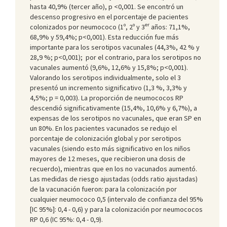
hasta 40,9% (tercer año), p <0,001. Se encontró un
descenso progresivo en el porcentaje de pacientes
er
colonizados por neumococo (1º, 2º y 3
años: 71,1%,
68,9% y 59,4%; p<0,001). Esta reducción fue más
importante para los serotipos vacunales (44,3%, 42 % y
28,9 %; p<0,001); por el contrario, para los serotipos no
vacunales aumentó (9,6%, 12,6% y 15,8%; p<0,001).
Valorando los serotipos individualmente, solo el 3
presentó un incremento significativo (1,3 %, 3,3% y
4,5%; p = 0,003). La proporción de neumococos RP
descendió significativamente (15,4%, 10,6% y 6,7%), a
expensas de los serotipos no vacunales, que eran SP en
un 80%. En los pacientes vacunados se redujo el
porcentaje de colonización global y por serotipos
vacunales (siendo esto más significativo en los niños
mayores de 12 meses, que recibieron una dosis de
recuerdo), mientras que en los no vacunados aumentó.
Las medidas de riesgo ajustadas (odds ratio ajustadas)
de la vacunación fueron: para la colonización por
cualquier neumococo 0,5 (intervalo de confianza del 95%
[IC 95%]: 0,4 - 0,6) y para la colonización por neumococos
RP 0,6 (IC 95%: 0,4 - 0,9).