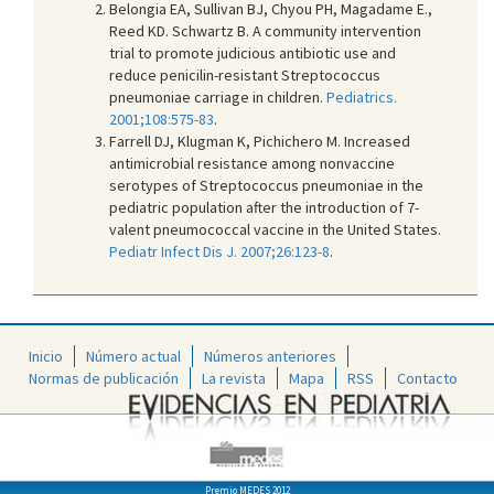
Belongia EA, Sullivan BJ, Chyou PH, Magadame E.,
Reed KD. Schwartz B. A community intervention
trial to promote judicious antibiotic use and
reduce penicilin-resistant Streptococcus
pneumoniae carriage in children.
Pediatrics.
2001;108:575-83
.
Farrell DJ, Klugman K, Pichichero M. Increased
antimicrobial resistance among nonvaccine
serotypes of Streptococcus pneumoniae in the
pediatric population after the introduction of 7-
valent pneumococcal vaccine in the United States.
Pediatr Infect Dis J. 2007;26:123-8
.
Inicio
Número actual
Números anteriores
Normas de publicación
La revista
Mapa
RSS
Contacto
Premio MEDES 2012