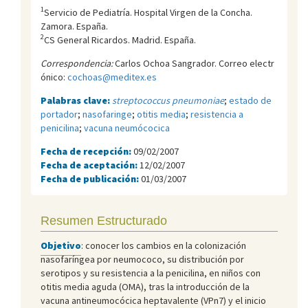
1
Servicio de Pediatrí­a. Hospital Virgen de la Concha.
Zamora. España.
2
CS General Ricardos. Madrid. España.
Correspondencia:
Carlos Ochoa Sangrador. Correo electr
ónico:
cochoas@meditex.es
Palabras clave:
streptococcus pneumoniae
;
estado de
portador
;
nasofaringe
;
otitis media
;
resistencia a
penicilina
;
vacuna neumócocica
Fecha de recepción:
09/02/2007
Fecha de aceptación:
12/02/2007
Fecha de publicación:
01/03/2007
Resumen Estructurado
Objetivo
: conocer los cambios en la colonización
nasofaríngea por neumococo, su distribución por
serotipos y su resistencia a la penicilina, en niños con
otitis media aguda (OMA), tras la introducción de la
vacuna antineumocócica heptavalente (VPn7) y el inicio