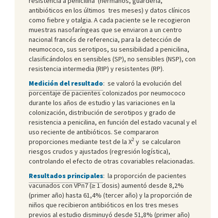
resistencia a penicilina (hermanos, guardería,
antibióticos en los últimos tres meses) y datos clínicos
como fiebre y otalgia. A cada paciente se le recogieron
muestras nasofaríngeas que se enviaron a un centro
nacional francés de referencia, para la detección de
neumococo, sus serotipos, su sensibilidad a penicilina,
clasificándolos en sensibles (SP), no sensibles (NSP), con
resistencia intermedia (RIP) y resistentes (RP).
Medición del resultado
: se valoró la evolución del
porcentaje de pacientes colonizados por neumococo
durante los años de estudio y las variaciones en la
colonización, distribución de serotipos y grado de
resistencia a penicilina, en función del estado vacunal y el
uso reciente de antibióticos. Se compararon
2
proporciones mediante test de la Χ
y se calcularon
riesgos crudos y ajustados (regresión logística),
controlando el efecto de otras covariables relacionadas.
Resultados principales
: la proporción de pacientes
vacunados con VPn7 (≥ 1 dosis) aumentó desde 8,2%
(primer año) hasta 61,4% (tercer año) y la proporción de
niños que recibieron antibióticos en los tres meses
previos al estudio disminuyó desde 51,8% (primer año)