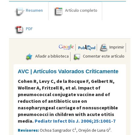
Resumen
Artículo completo
PDF
Imprimir
Añadir a biblioteca
Comentar este artículo
AVC | Artículos Valorados Críticamente
Cohen R, Levy C, de la Rocque F, Gelbert N,
Wollner A, Fritzell B, et al. Impact of
pneumococcal conjugate vaccine and of
reduction of antibiotic use on
nasopharyngeal carriage of nonsusceptible
pneumococci in children with acute otitis
media.
Pediatr Infect Dis J. 2006;25:1001-7
1
2
Revisores:
Ochoa Sangrador C
, Orejón de Luna G
.