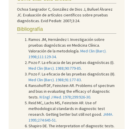
Ochoa Sangrador C, González de Dios J, Buñuel Álvarez
JC. Evaluación de artículos científicos sobre pruebas
diagnósticas. Evid Pediatr. 2007;3:24.
Bibliografía
Ramos JM, Hernández I. Investigación sobre
pruebas diagnósticas en Medicina Clínica.
Valoración de la metodología.
Med Clin (Barc).
1998;111:129-34
.
Pozo F. La eficacia de las pruebas diagnósticas (I).
Med Clin (Barc). 1988;90:779-85
.
Pozo F. La eficacia de las pruebas diagnósticas (II).
Med Clin (Barc). 1988;91:177-83
.
Ransohoff DF, Feinstein AR. Problems of spectrum
and bias in evaluating the efficacy of diagnostic
tests.
N Engl J Med. 1978;299:926-30
.
Reid MC, Lachs MS, Feinstein AR. Use of
methodological standards in diagnostic test
research. Getting better but still not good.
JAMA.
1995;274:645-51
.
Shapiro DE. The interpretation of diagnostic tests.