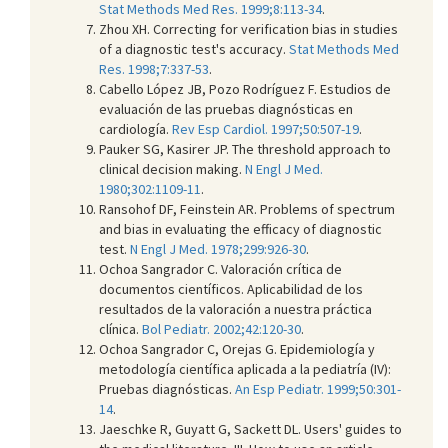
Stat Methods Med Res. 1999;8:113-34
.
Zhou XH. Correcting for verification bias in studies
of a diagnostic test's accuracy.
Stat Methods Med
Res. 1998;7:337-53
.
Cabello López JB, Pozo Rodríguez F. Estudios de
evaluación de las pruebas diagnósticas en
cardiología.
Rev Esp Cardiol. 1997;50:507-19
.
Pauker SG, Kasirer JP. The threshold approach to
clinical decision making.
N Engl J Med.
1980;302:1109-11
.
Ransohof DF, Feinstein AR. Problems of spectrum
and bias in evaluating the efficacy of diagnostic
test.
N Engl J Med. 1978;299:926-30
.
Ochoa Sangrador C. Valoración crítica de
documentos científicos. Aplicabilidad de los
resultados de la valoración a nuestra práctica
clínica.
Bol Pediatr. 2002;42:120-30
.
Ochoa Sangrador C, Orejas G. Epidemiología y
metodología científica aplicada a la pediatría (IV):
Pruebas diagnósticas.
An Esp Pediatr. 1999;50:301-
14
.
Jaeschke R, Guyatt G, Sackett DL. Users' guides to