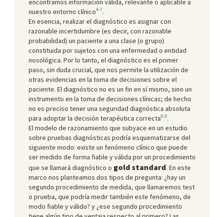
encontramos información válida, relevante o aplicable a
4-7
nuestro entorno clínico
.
En esencia, realizar el diagnóstico es asignar con
razonable incertidumbre (es decir, con razonable
probabilidad) un paciente a una clase (o grupo)
constituida por sujetos con una enfermedad o entidad
nosológica. Por lo tanto, el diagnóstico es el primer
paso, sin duda crucial, que nos permite la utilización de
otras evidencias en la toma de decisiones sobre el
paciente. El diagnóstico no es un fin en sí mismo, sino un
instrumento en la toma de decisiones clínicas; de hecho
no es preciso tener una seguridad diagnóstica absoluta
8,9
para adoptar la decisión terapéutica correcta
.
El modelo de razonamiento que subyace en un estudio
sobre pruebas diagnósticas podría esquematizarse del
siguiente modo: existe un fenómeno clínico que puede
ser medido de forma fiable y válida por un procedimiento
gold standard
que se llamará diagnóstico o
. En este
marco nos planteamos dos tipos de pregunta: ¿hay un
segundo procedimiento de medida, que llamaremos test
o prueba, que podría medir también este fenómeno, de
modo fiable y válido? y ¿ese segundo procedimiento
tiene algún tipo de ventaja respecto al primero? Las