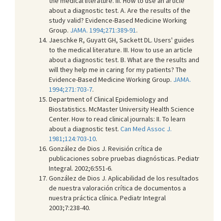
the medical literature. III. How to use an article
about a diagnostic test. A. Are the results of the
study valid? Evidence-Based Medicine Working
Group.
JAMA. 1994;271:389-91
.
Jaeschke R, Guyatt GH, Sackett DL. Users' guides
to the medical literature. III. How to use an article
about a diagnostic test. B. What are the results and
will they help me in caring for my patients? The
Evidence-Based Medicine Working Group.
JAMA.
1994;271:703-7
.
Department of Clinical Epidemiology and
Biostatistics. McMaster University Health Science
Center. How to read clinical journals: II. To learn
about a diagnostic test.
Can Med Assoc J.
1981;124:703-10
.
González de Dios J. Revisión crítica de
publicaciones sobre pruebas diagnósticas. Pediatr
Integral. 2002;6:551-6.
González de Dios J. Aplicabilidad de los resultados
de nuestra valoración crítica de documentos a
nuestra práctica clínica. Pediatr Integral
2003;7:238-40.