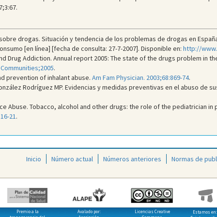
7;3:67.
sobre drogas. Situación y tendencia de los problemas de drogas en España.
onsumo [en línea] [fecha de consulta: 27-7-2007]. Disponible en:
http://www
nd Drug Addiction. Annual report 2005: The state of the drugs problem in 
an Communities;2005
.
d prevention of inhalant abuse.
Am Fam Physician. 2003;68:869-74
.
González Rodríguez MP. Evidencias y medidas preventivas en el abuso de su
 Abuse. Tobacco, alcohol and other drugs: the role of the pediatrician in 
816-21
.
Inicio
Número actual
Números anteriores
Normas de publ
Premio a la
Avalado por:
Licencias Creative
Estamos en: