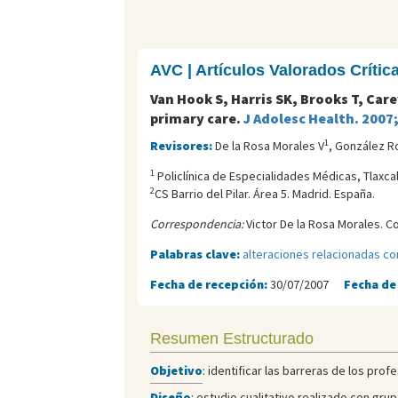
AVC | Artículos Valorados Críti
Van Hook S, Harris SK, Brooks T, Care
primary care.
J Adolesc Health. 2007
1
Revisores:
De la Rosa Morales V
, González R
1
Policlí­nica de Especialidades Médicas, Tlaxca
2
CS Barrio del Pilar. Área 5. Madrid. España.
Correspondencia:
Victor De la Rosa Morales. C
Palabras clave:
alteraciones relacionadas co
Fecha de recepción:
30/07/2007
Fecha de
Resumen Estructurado
Objetivo
: identificar las barreras de los pr
Diseño
: estudio cualitativo realizado con gr