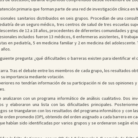
 atención primaria que forman parte de una red de investigación clínica en
esionales sanitarios distribuidos en seis grupos. Procedían de una consul
 pediatría de un seguro médico, tres centros de salud de tres escuelas supe
dolescentes de 12 a 18 años, procedentes de diferentes comunidades y gr
fesionales incluidos fueron 13 médicos, 6 enfermeras asistentes, 8 trabaj
stas en pediatría, 5 en medicina familiar y 2 en medicina del adolescente
 años.
siguiente pregunta: ¿qué dificultades o barreras existen para identificar 
zarra. Tras el debate entre los miembros de cada grupo, los resultados ob
 su importancia mediante votación.
periores no tendrían información de su participación ni de sus opiniones
es.
e analizaron con un programa informático de análisis cualitativo. Dos in
s y elaboraron una lista con las dificultades principales. Posteriorme
azgos se triangularon con los resultados del programa informático y con l
 de orden promedio (OP), obtenido del orden asignado a cada barrera en c
s que habían sido identificadas por varios grupos y se ordenaron según el 