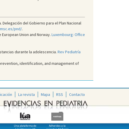
 Delegación del Gobierno para el Plan Nacional
.msc.es/pnd/
.
the European Union and Norway.
Luxembourg: Office
stancias durante la adolescencia.
Rev Pediatría
prevention, identification, and management of
icación
La revista
Mapa
RSS
Contacto
Una plataforma de:
Adheridos a la