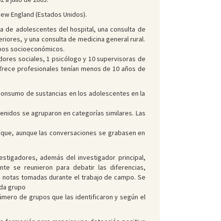
 New England (Estados Unidos).
ta de adolescentes del hospital, una consulta de
riores, y una consulta de medicina general rural.
upos socioeconómicos.
adores sociales, 1 psicólogo y 10 supervisoras de
. Trece profesionales tenían menos de 10 años de
el consumo de sustancias en los adolescentes en la
tenidos se agruparon en categorías similares. Las
 y que, aunque las conversaciones se grabasen en
vestigadores, además del investigador principal,
nte se reunieron para debatir las diferencias,
as notas tomadas durante el trabajo de campo. Se
ada grupo
número de grupos que las identificaron y según el