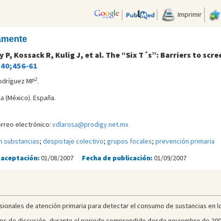
Imprimir
camente
y P, Kossack R, Kulig J, et al. The “Six T´s”: Barriers to sc
;40;456-61
2
odríguez MP
.
la (México). España.
orreo electrónico:
vdlarosa@prodigy.net.mx
n substancias
;
despistaje colectivo
;
grupos focales
;
prevención primaria
 aceptación:
01/08/2007
Fecha de publicación:
01/09/2007
ofesionales de atención primaria para detectar el consumo de sustancias en 
upos de discusión, durante el periodo comprendido desde noviembre de 2002