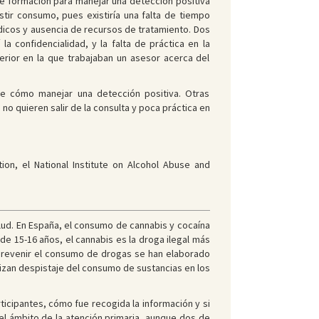
ta de formación para manejar una detección positiva
tir consumo, pues existiría una falta de tiempo
édicos y ausencia de recursos de tratamiento. Dos
a confidencialidad, y la falta de práctica en la
erior en la que trabajaban un asesor acerca del
de cómo manejar una detección positiva. Otras
o quieren salir de la consulta y poca práctica en
n, el National Institute on Alcohol Abuse and
ud. En España, el consumo de cannabis y cocaína
de 15-16 años, el cannabis es la droga ilegal más
 prevenir el consumo de drogas se han elaborado
izan despistaje del consumo de sustancias en los
rticipantes, cómo fue recogida la información y si
 el ámbito de la atención primaria, aunque dos de