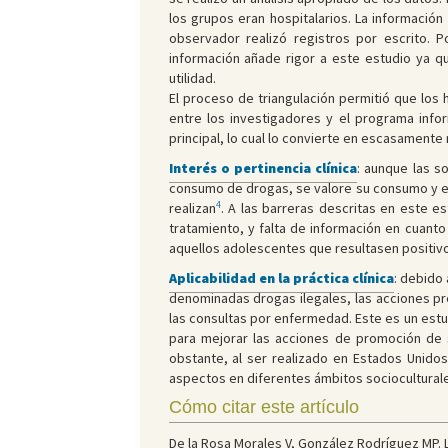
los grupos eran hospitalarios. La informació
observador realizó registros por escrito. 
información añade rigor a este estudio ya q
utilidad.
El proceso de triangulación permitió que los 
entre los investigadores y el programa info
principal, lo cual lo convierte en escasamente m
Interés o pertinencia clínica
: aunque las s
consumo de drogas, se valore su consumo y en
4
realizan
. A las barreras descritas en este e
tratamiento, y falta de información en cuanto
aquellos adolescentes que resultasen positivo
Aplicabilidad en la práctica clínica
: debido
denominadas drogas ilegales, las acciones pr
las consultas por enfermedad. Este es un estu
para mejorar las acciones de promoción de s
obstante, al ser realizado en Estados Unido
aspectos en diferentes ámbitos sociocultural
Cómo citar este artículo
De la Rosa Morales V, González Rodríguez MP. L