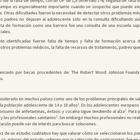
ltad fue la falta de tiempo, con un OP de 1,8 (intervalo 1-4) seguida de fal
e tiempo es especialmente importante cuando se sospecha que puede exis
ada. Otras dificultades fueron la necesidad de detectar otros problemas m
s padres no dejasen al adolescente solo en la consulta dificultando así l
falta de formación como una barrera fue una consulta de una escuela sup
iales.
te identificadas fueron falta de tiempo y falta de formación acerca 
 otros problemas médicos, la falta de recursos de tratamiento, padres que n
inanciado por becas procedentes de: The Robert Wood Johnson Foundatio
u.
onsiderado en muchos países como uno de los problemas principales de sal
1
 la población adolescente de 14 a 18 años
. En los adolescentes europeos 
2
onsumo de anfetaminas, éxtasis y cocaína sigue tendiendo al alza
. Para
3
 y los profesionales sanitarios
. Sin embargo muchos profesionales no real
ización puede ser de interés para buscar soluciones.
lidez de un estudio cualitativo hay que valorar cómo se seleccionaron los pa
 Los autores del estudio refieren que la selección de participantes fue en