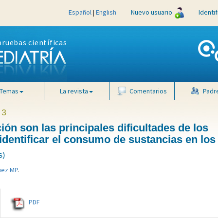
Español
|
English
Nuevo usuario
Identi
pruebas científicas
Temas
La revista
Comentarios
Padr
 3
ión son las principales dificultades de los
 identificar el consumo de sustancias en los
s)
uez MP
.
PDF