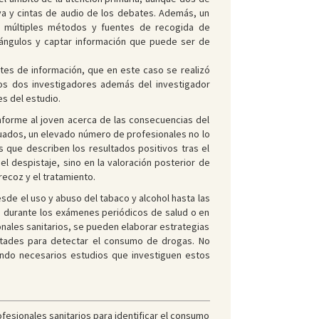
va y cintas de audio de los debates. Además, un
 de múltiples métodos y fuentes de recogida de
 ángulos y captar información que puede ser de
ntes de información, que en este caso se realizó
los dos investigadores además del investigador
es del estudio.
informe al joven acerca de las consecuencias del
cuados, un elevado número de profesionales no lo
s que describen los resultados positivos tras el
 el despistaje, sino en la valoración posterior de
ecoz y el tratamiento.
de el uso y abuso del tabaco y alcohol hasta las
ta durante los exámenes periódicos de salud o en
onales sanitarios, se pueden elaborar estrategias
ultades para detectar el consumo de drogas. No
iendo necesarios estudios que investiguen estos
ofesionales sanitarios para identificar el consumo