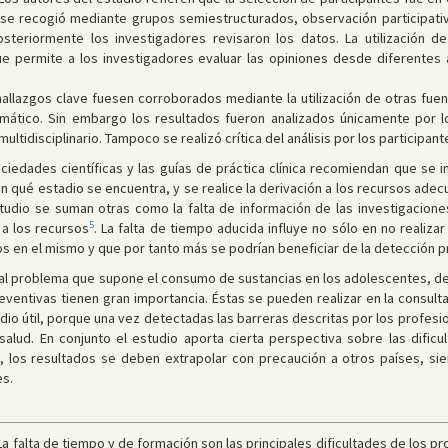
n se recogió mediante grupos semiestructurados, observación participati
Posteriormente los investigadores revisaron los datos. La utilización
ue permite a los investigadores evaluar las opiniones desde diferentes
hallazgos clave fuesen corroborados mediante la utilización de otras fue
rmático. Sin embargo los resultados fueron analizados únicamente por 
ultidisciplinario. Tampoco se realizó crítica del análisis por los participant
ociedades científicas y las guías de práctica clínica recomiendan que se 
 qué estadio se encuentra, y se realice la derivación a los recursos ade
studio se suman otras como la falta de información de las investigacione
5
 a los recursos
. La falta de tiempo aducida influye no sólo en no realizar
s en el mismo y que por tanto más se podrían beneficiar de la detección pr
 al problema que supone el consumo de sustancias en los adolescentes, des
eventivas tienen gran importancia. Éstas se pueden realizar en la consul
dio útil, porque una vez detectadas las barreras descritas por los profesi
alud. En conjunto el estudio aporta cierta perspectiva sobre las dific
s, los resultados se deben extrapolar con precaución a otros países, s
es.
a falta de tiempo y de formación son las principales dificultades de los pr