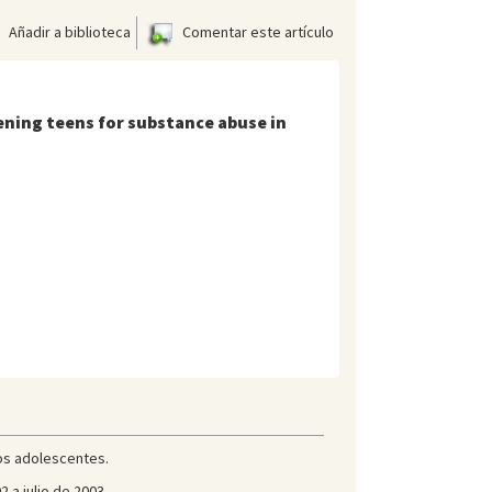
Añadir a biblioteca
Comentar este artículo
reening teens for substance abuse in
los adolescentes.
 a julio de 2003.