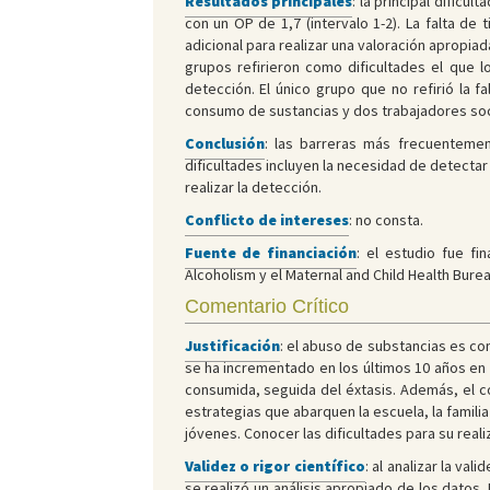
Resultados principales
: la principal dificu
con un OP de 1,7 (intervalo 1-2). La falta d
adicional para realizar una valoración apropi
grupos refirieron como dificultades el que lo
detección. El único grupo que no refirió la 
consumo de sustancias y dos trabajadores soc
Conclusión
: las barreras más frecuentemen
dificultades incluyen la necesidad de detectar
realizar la detección.
Conflicto de intereses
: no consta.
Fuente de financiación
: el estudio fue f
Alcoholism y el Maternal and Child Health Burea
Comentario Crítico
Justificación
: el abuso de substancias es c
se ha incrementado en los últimos 10 años en
consumida, seguida del éxtasis. Además, el c
estrategias que abarquen la escuela, la familia
jóvenes. Conocer las dificultades para su real
Validez o rigor científico
: al analizar la va
se realizó un análisis apropiado de los datos.