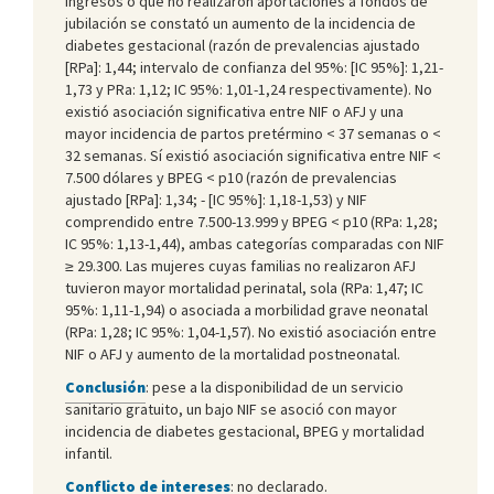
ingresos o que no realizaron aportaciones a fondos de
jubilación se constató un aumento de la incidencia de
diabetes gestacional (razón de prevalencias ajustado
[RPa]: 1,44; intervalo de confianza del 95%: [IC 95%]: 1,21-
1,73 y PRa: 1,12; IC 95%: 1,01-1,24 respectivamente). No
existió asociación significativa entre NIF o AFJ y una
mayor incidencia de partos pretérmino < 37 semanas o <
32 semanas. Sí existió asociación significativa entre NIF <
7.500 dólares y BPEG < p10 (razón de prevalencias
ajustado [RPa]: 1,34; - [IC 95%]: 1,18-1,53) y NIF
comprendido entre 7.500-13.999 y BPEG < p10 (RPa: 1,28;
IC 95%: 1,13-1,44), ambas categorías comparadas con NIF
≥ 29.300. Las mujeres cuyas familias no realizaron AFJ
tuvieron mayor mortalidad perinatal, sola (RPa: 1,47; IC
95%: 1,11-1,94) o asociada a morbilidad grave neonatal
(RPa: 1,28; IC 95%: 1,04-1,57). No existió asociación entre
NIF o AFJ y aumento de la mortalidad postneonatal.
Conclusión
: pese a la disponibilidad de un servicio
sanitario gratuito, un bajo NIF se asoció con mayor
incidencia de diabetes gestacional, BPEG y mortalidad
infantil.
Conflicto de intereses
: no declarado.