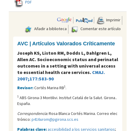
PDF
Imprimir
Añadir a biblioteca
Comentar este artículo
AVC | Artículos Valorados Críticamente
Joseph KS, Liston RM, Dodds L, Dahlgren L,
Allen AC. Socioeconomic status and perinatal
outcomes in a setting with universal access
to essential health care services.
CMAJ.
2007;177:583-90
1
Revisor:
Cortés Marina RB
.
1
ABS Girona-3 Montilivi. Institut Catalá de la Salut. Girona..
España.
Correspondencia:
Rosa Blanca Cortés Marina. Correo elec
trónico:
p416urom@pgirona.scs.es
Palabras clave:
accesibilidad a los servicios sanitarios
;