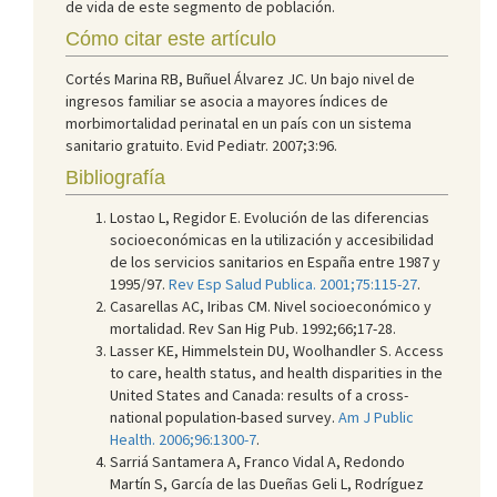
de vida de este segmento de población.
Cómo citar este artículo
Cortés Marina RB, Buñuel Álvarez JC. Un bajo nivel de
ingresos familiar se asocia a mayores índices de
morbimortalidad perinatal en un país con un sistema
sanitario gratuito. Evid Pediatr. 2007;3:96.
Bibliografía
Lostao L, Regidor E. Evolución de las diferencias
socioeconómicas en la utilización y accesibilidad
de los servicios sanitarios en España entre 1987 y
1995/97.
Rev Esp Salud Publica. 2001;75:115-27
.
Casarellas AC, Iribas CM. Nivel socioeconómico y
mortalidad. Rev San Hig Pub. 1992;66;17-28.
Lasser KE, Himmelstein DU, Woolhandler S. Access
to care, health status, and health disparities in the
United States and Canada: results of a cross-
national population-based survey.
Am J Public
Health. 2006;96:1300-7
.
Sarriá Santamera A, Franco Vidal A, Redondo
Martín S, García de las Dueñas Geli L, Rodríguez