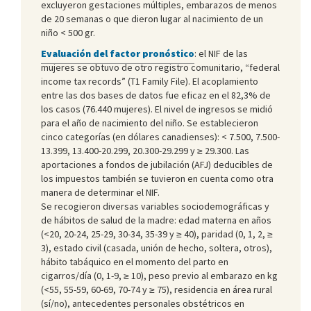
excluyeron gestaciones múltiples, embarazos de menos
de 20 semanas o que dieron lugar al nacimiento de un
niño < 500 gr.
Evaluación del factor pronóstico
: el NIF de las
mujeres se obtuvo de otro registro comunitario, “federal
income tax records” (T1 Family File). El acoplamiento
entre las dos bases de datos fue eficaz en el 82,3% de
los casos (76.440 mujeres). El nivel de ingresos se midió
para el año de nacimiento del niño. Se establecieron
cinco categorías (en dólares canadienses): < 7.500, 7.500-
13.399, 13.400-20.299, 20.300-29.299 y ≥ 29.300. Las
aportaciones a fondos de jubilación (AFJ) deducibles de
los impuestos también se tuvieron en cuenta como otra
manera de determinar el NIF.
Se recogieron diversas variables sociodemográficas y
de hábitos de salud de la madre: edad materna en años
(<20, 20-24, 25-29, 30-34, 35-39 y ≥ 40), paridad (0, 1, 2, ≥
3), estado civil (casada, unión de hecho, soltera, otros),
hábito tabáquico en el momento del parto en
cigarros/día (0, 1-9, ≥ 10), peso previo al embarazo en kg
(<55, 55-59, 60-69, 70-74 y ≥ 75), residencia en área rural
(sí/no), antecedentes personales obstétricos en