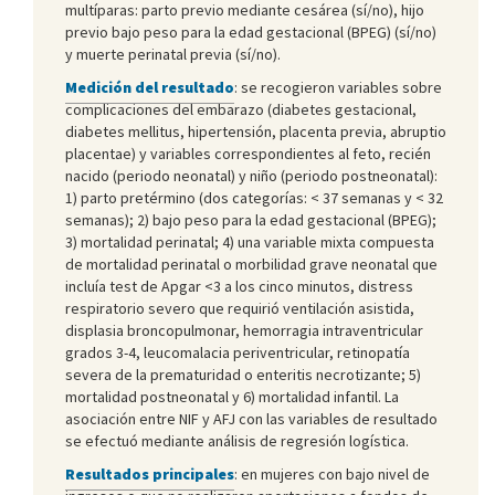
multíparas: parto previo mediante cesárea (sí/no), hijo
previo bajo peso para la edad gestacional (BPEG) (sí/no)
y muerte perinatal previa (sí/no).
Medición del resultado
: se recogieron variables sobre
complicaciones del embarazo (diabetes gestacional,
diabetes mellitus, hipertensión, placenta previa, abruptio
placentae) y variables correspondientes al feto, recién
nacido (periodo neonatal) y niño (periodo postneonatal):
1) parto pretérmino (dos categorías: < 37 semanas y < 32
semanas); 2) bajo peso para la edad gestacional (BPEG);
3) mortalidad perinatal; 4) una variable mixta compuesta
de mortalidad perinatal o morbilidad grave neonatal que
incluía test de Apgar <3 a los cinco minutos, distress
respiratorio severo que requirió ventilación asistida,
displasia broncopulmonar, hemorragia intraventricular
grados 3-4, leucomalacia periventricular, retinopatía
severa de la prematuridad o enteritis necrotizante; 5)
mortalidad postneonatal y 6) mortalidad infantil. La
asociación entre NIF y AFJ con las variables de resultado
se efectuó mediante análisis de regresión logística.
Resultados principales
: en mujeres con bajo nivel de