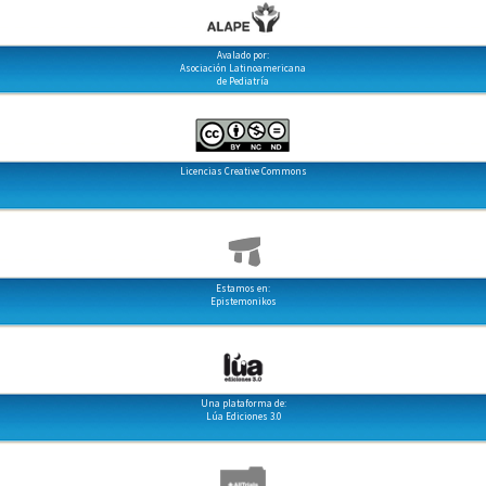
Avalado por:
Asociación Latinoamericana
de Pediatría
Licencias Creative Commons
Estamos en:
Epistemonikos
Una plataforma de:
Lúa Ediciones 3.0