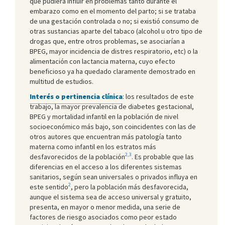
que pudiera influir en problemas tanto durante el
embarazo como en el momento del parto; si se trataba
de una gestación controlada o no; si existió consumo de
otras sustancias aparte del tabaco (alcohol u otro tipo de
drogas que, entre otros problemas, se asociarían a
BPEG, mayor incidencia de distres respiratorio, etc) o la
alimentación con lactancia materna, cuyo efecto
beneficioso ya ha quedado claramente demostrado en
multitud de estudios.
Interés o pertinencia clínica
: los resultados de este
trabajo, la mayor prevalencia de diabetes gestacional,
BPEG y mortalidad infantil en la población de nivel
socioeconómico más bajo, son coincidentes con las de
otros autores que encuentran más patología tanto
materna como infantil en los estratos más
2,3
desfavorecidos de la población
. Es probable que las
diferencias en el acceso a los diferentes sistemas
sanitarios, según sean universales o privados influya en
2
este sentido
, pero la población más desfavorecida,
aunque el sistema sea de acceso universal y gratuito,
presenta, en mayor o menor medida, una serie de
factores de riesgo asociados como peor estado