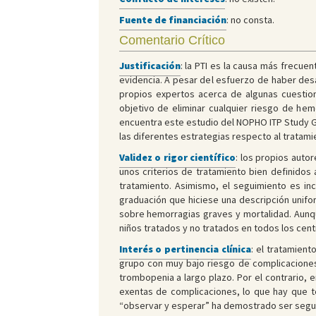
Fuente de financiación
: no consta.
Comentario Crítico
Justificación
: la PTI es la causa más frecue
evidencia. A pesar del esfuerzo de haber desa
propios expertos acerca de algunas cuestione
objetivo de eliminar cualquier riesgo de hemo
encuentra este estudio del NOPHO ITP Study Gr
las diferentes estrategias respecto al tratami
Validez o rigor científico
: los propios auto
unos criterios de tratamiento bien definidos
tratamiento. Asimismo, el seguimiento es in
graduación que hiciese una descripción unifor
sobre hemorragias graves y mortalidad. Aunqu
niños tratados y no tratados en todos los cent
Interés o pertinencia clínica
: el tratamien
grupo con muy bajo riesgo de complicaciones 
trombopenia a largo plazo. Por el contrario,
exentas de complicaciones, lo que hay que te
“observar y esperar” ha demostrado ser segur