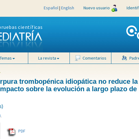
Español
|
English
Nuevo usuario
Identi
pruebas científicas
Temas
La revista
Comentarios
Padr
4
úrpura trombopénica idiopática no reduce la
impacto sobre la evolución a largo plazo de 
s)
J
.
PDF