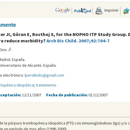
Imprimir
camente
enter JI, Göran E, Rosthoj S, for the NOPHO ITP Study Grou
ra reduce morbidity?
Arch Dis Child. 2007;92:704-7
2
Dios J
.
Madrid. España.
niversitario de Alicante. España.
eo electrónico:
lperdikidis@gmail.com
topénica idiopática
;
tratamiento
aceptación:
12/11/2007
Fecha de publicación:
01/12/2007
 de la púrpura trombopénica idiopática (PTI) con inmunoglobulinas (Igs) y/o c
te un período de tres años (1998-2000).