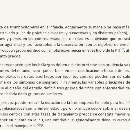
nte de trombocitopenia en la infancia. Actualmente su manejo se basa más e
rrollado guías de práctica clínica (muy numerosas y en distintos países), 
s y persisten las controversias: una de ellas es la división que persist
rragia vital) y los favorables a la observación (con el objetivo de evita
1,2
oup, un grupo nórdico con amplia experiencia en el estudio de la PTI
, a
ento precoz.
res reconocen que los hallazgos deben de interpretarse con prudencia ya q
 antes del estudio, sino que se basa en una clasificación arbitraria de 
completo, los datos aportados por distintos centros pueden ser de cali
me de los síntomas de sangrado. Finalmente, las variables principales de
e el diseño del estudio definió tres grupos de niños con enfermedad de
ros habría dado grupos no similares.
to precoz puede reducir la duración de la trombopenia tan solo para los 
relacionadas con la enfermedad), pero no influye sobre sobre el desarr
 en los centros con altas tasas de tratamiento precoz se constata mayor 
ner en cuenta en la PTI, una entidad que generalmente tiene un curso a
3
a en el manejo de la PTI
.