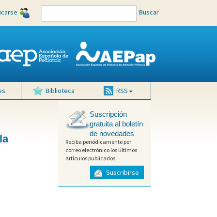
ficarse
Buscar
es
Biblioteca
RSS
Suscripción
gratuita al boletín
de novedades
la
Reciba periódicamente por
correo electrónico los últimos
artículos publicados
Suscribirse