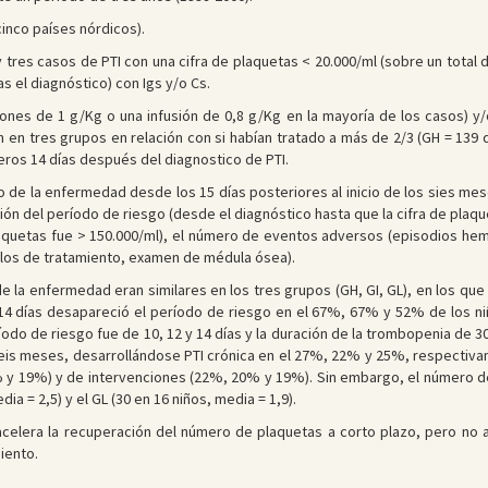
cinco países nórdicos).
y tres casos de PTI con una cifra de plaquetas < 20.000/ml (sobre un total 
s el diagnóstico) con Igs y/o Cs.
siones de 1 g/Kg o una infusión de 0,8 g/Kg en la mayoría de los casos) y
n en tres grupos en relación con si habían tratado a más de 2/3 (GH = 139 d
meros 14 días después del diagnostico de PTI.
o de la enfermedad desde los 15 días posteriores al inicio de los sies me
ción del período de riesgo (desde el diagnóstico hasta que la cifra de plaq
laquetas fue > 150.000/ml), el número de eventos adversos (episodios hem
clos de tratamiento, examen de médula ósea).
s de la enfermedad eran similares en los tres grupos (GH, GI, GL), en los 
14 días desapareció el período de riesgo en el 67%, 67% y 52% de los niñ
odo de riesgo fue de 10, 12 y 14 días y la duración de la trombopenia de 3
seis meses, desarrollándose PTI crónica en el 27%, 22% y 25%, respectiva
y 19%) y de intervenciones (22%, 20% y 19%). Sin embargo, el número de 
dia = 2,5) y el GL (30 en 16 niños, media = 1,9).
 acelera la recuperación del número de plaquetas a corto plazo, pero no a
iento.