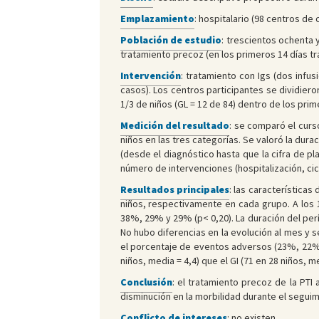
Emplazamiento
: hospitalario (98 centros de 
Población de estudio
: trescientos ochenta 
tratamiento precoz (en los primeros 14 días tra
Intervención
: tratamiento con Igs (dos infu
casos). Los centros participantes se dividiero
1/3 de niños (GL = 12 de 84) dentro de los pri
Medición del resultado
: se comparó el curs
niños en las tres categorías. Se valoró la dura
(desde el diagnóstico hasta que la cifra de p
número de intervenciones (hospitalización, ci
Resultados principales
: las característica
niños, respectivamente en cada grupo. A los 
38%, 29% y 29% (p< 0,20). La duración del perí
No hubo diferencias en la evolución al mes y 
el porcentaje de eventos adversos (23%, 22% 
niños, media = 4,4) que el GI (71 en 28 niños, me
Conclusión
: el tratamiento precoz de la PTI
disminución en la morbilidad durante el seguim
Conflicto de intereses
: no existen.