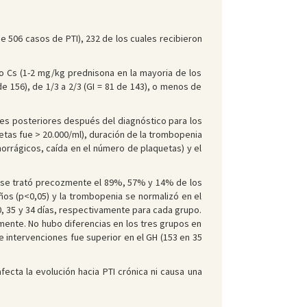
de 506 casos de PTI), 232 de los cuales recibieron
/o Cs (1-2 mg/kg prednisona en la mayoria de los
e 156), de 1/3 a 2/3 (GI = 81 de 143), o menos de
ses posteriores después del diagnóstico para los
uetas fue > 20.000/ml), duración de la trombopenia
orrágicos, caída en el número de plaquetas) y el
que se trató precozmente el 89%, 57% y 14% de los
os (p<0,05) y la trombopenia se normalizó en el
0, 35 y 34 días, respectivamente para cada grupo.
mente. No hubo diferencias en los tres grupos en
intervenciones fue superior en el GH (153 en 35
fecta la evolución hacia PTI crónica ni causa una