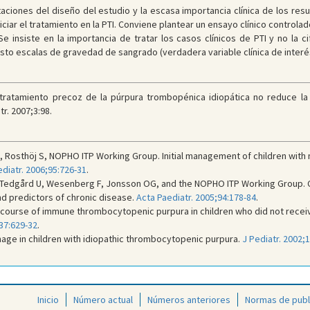
mitaciones del diseño del estudio y la escasa importancia clínica de los re
iar el tratamiento en la PTI. Conviene plantear un ensayo clínico controlad
e insiste en la importancia de tratar los casos clínicos de PTI y no la 
to escalas de gravedad de sangrado (verdadera variable clínica de interé
l tratamiento precoz de la púrpura trombopénica idiopática no reduce l
r. 2007;3:98.
er G, Rosthöj S, NOPHO ITP Working Group. Initial management of children w
diatr. 2006;95:726-31
.
r I, Tedgård U, Wesenberg F, Jonsson OG, and the NOPHO ITP Working Group.
nd predictors of chronic disease.
Acta Paediatr. 2005;94:178-84
.
al course of immune thrombocytopenic purpura in children who did not rece
137:629-32
.
age in children with idiopathic thrombocytopenic purpura.
J Pediatr. 2002;
Inicio
Número actual
Números anteriores
Normas de publ