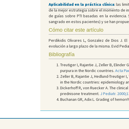
Aplicabilidad en la práctica clínica
: las li
de la mejor estrategia sobre el momento de inic
de guías sobre PTI basadas en la evidencia. S
sangrado en estos pacientes) y se han propues
Cómo citar este artículo
Perdikidis Olivares L, Gonzalez de Dios J. E
evolución a largo plazo de la misma. Evid Pediat
Bibliografía
Treutiger I, Rajantie J, Zeller B, Elind
purpura in the Nordic countries.
Acta Pae
Zeller B, Rajantie J, Hedlund-Treutige
in the Nordic countries: epidemiology a
Dickerhoff R, von Ruecker A. The clinic
prednisone treatment.
J Pediatr. 2000;
Buchanan GR, Adix L. Grading of hemorrh