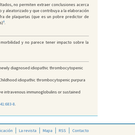
sultados, no permiten extraer conclusiones acerca
o y aleatorizado y que contribuya a la elaboración
cifra de plaquetas (que es un pobre predictor de
4
s)
.
a morbilidad y no parece tener impacto sobre la
ith newly diagnosed idiopathic thrombocytopenic
 Childhood idiopathic thrombocytopenic purpura
ive intravenous immunoglobulins or sustained
141:683-8
.
icación
La revista
Mapa
RSS
Contacto