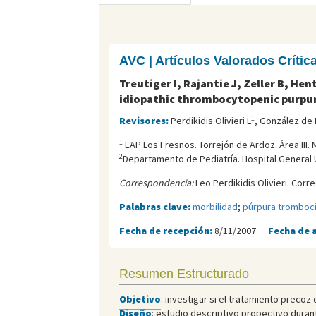
AVC | Artículos Valorados Críti
Treutiger I, Rajantie J, Zeller B, H
idiopathic thrombocytopenic purpu
1
Revisores:
Perdikidis Olivieri L
, González de 
1
EAP Los Fresnos. Torrejón de Ardoz. Área III. 
2
Departamento de Pediatrí­a. Hospital General U
Correspondencia:
Leo Perdikidis Olivieri. Corr
Palabras clave:
morbilidad
;
púrpura tromboci
Fecha de recepción:
8/11/2007
Fecha de 
Resumen Estructurado
Objetivo
: investigar si el tratamiento precoz
Diseño
: estudio descriptivo propectivo duran