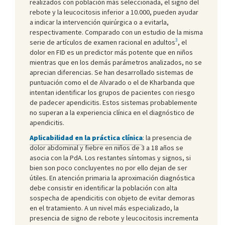
realizados con población más seleccionada, el signo del
rebote y la leucocitosis inferior a 10.000, pueden ayudar
a indicar la intervención quirúrgica o a evitarla,
respectivamente. Comparado con un estudio de la misma
3
serie de artículos de examen racional en adultos
, el
dolor en FID es un predictor más potente que en niños
mientras que en los demás parámetros analizados, no se
aprecian diferencias. Se han desarrollado sistemas de
puntuación como el de Alvarado o el de Kharbanda que
intentan identificar los grupos de pacientes con riesgo
de padecer apendicitis. Estos sistemas probablemente
no superan a la experiencia clínica en el diagnóstico de
apendicitis.
Aplicabilidad en la práctica clínica
: la presencia de
dolor abdominal y fiebre en niños de 3 a 18 años se
asocia con la PdA. Los restantes síntomas y signos, si
bien son poco concluyentes no por ello dejan de ser
útiles. En atención primaria la aproximación diagnóstica
debe consistir en identificar la población con alta
sospecha de apendicitis con objeto de evitar demoras
en el tratamiento. A un nivel más especializado, la
presencia de signo de rebote y leucocitosis incrementa