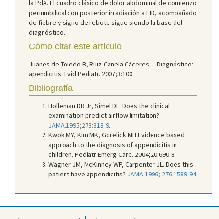
la PdA. El cuadro clásico de dolor abdominal de comienzo
periumbilical con posterior irradiación a FID, acompañado
de fiebre y signo de rebote sigue siendo la base del
diagnóstico.
Cómo citar este artículo
Juanes de Toledo B, Ruiz-Canela Cáceres J. Diagnóstico:
apendicitis. Evid Pediatr. 2007;3:100.
Bibliografía
Holleman DR Jr, Simel DL. Does the clinical
examination predict airflow limitation?
JAMA.1995;273:313-9
.
Kwok MY, Kim MK, Gorelick MH.Evidence based
approach to the diagnosis of appendicitis in
children. Pediatr Emerg Care. 2004;20:690-8.
Wagner JM, McKinney WP, Carpenter JL. Does this
patient have appendicitis?
JAMA.1996; 276:1589-94
.