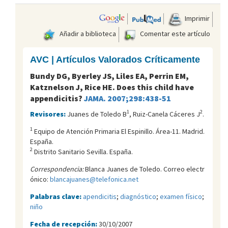
Imprimir
Añadir a biblioteca
Comentar este artículo
AVC | Artículos Valorados Críticamente
Bundy DG, Byerley JS, Liles EA, Perrin EM,
Katznelson J, Rice HE. Does this child have
appendicitis?
JAMA. 2007;298:438-51
1
2
Revisores:
Juanes de Toledo B
, Ruiz-Canela Cáceres J
.
1
Equipo de Atención Primaria El Espinillo. Área-11. Madrid.
España.
2
Distrito Sanitario Sevilla. España.
Correspondencia:
Blanca Juanes de Toledo. Correo electr
ónico:
blancajuanes@telefonica.net
Palabras clave:
apendicitis
;
diagnóstico
;
examen físico
;
niño
Fecha de recepción:
30/10/2007