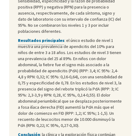
sensibilidad, especificidad y la razón de probabilidad
positiva (RPP) y negativa (RPN) para la presencia o
ausencia, respectivamente, de cada síntoma, signo y
dato de laboratorio con su intervalo de confianza (IC) del
95%. No se combinaron los niveles 1 y 3 por incluir
poblaciones diferentes.
Resultados principales
: el único estudio de nivel 1
muestra una prevalencia de apendicitis del 10% para
niños de entre 3 a 18 años. Los estudios de nivel 3 tienen
una prevalencia del 25 al 89%. En niños con dolor
abdominal, la fiebre fue el signo más asociado a la
probabilidad de apendicitis (PdA) (RPP: 3,4; IC 95%: 2,4-
4,8 y RPN: 0,32; IC 95%: 0,16-0,64), con una sensibilidad de
0,75 y especificidad de 0,78. En los estudios de nivel 3, la
presencia del signo del rebote triplicó la PdA (RPP: 3; IC
95%: 2,3-3,9 y RPN: 0,28, IC 95%, 0,14-0,55). El dolor
abdominal periumbilical que se desplaza posteriormente
a fosa ilíaca derecha (FID) aumentó la PdA más que el
dolor de comienzo en FID (RPP: 1,2; IC 95%; 1-1,5). Un
recuento de leucocitos menor de 10.000 disminuyó la
PdA (RPN: 0,22; IC 95%, 0,27-0,30).
Conclusión
: la clínica y la exploración física continúan