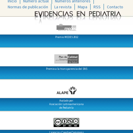
Inicio
Número actual
Números anteriores
Normas de publicación
La revista
Mapa
RSS
Contacto
Premio MEDES 2012
Premio a la transparencia del SNS
Avalado por:
Asociación Latinoamericana
de Pediatría
Licencias Creative Commons