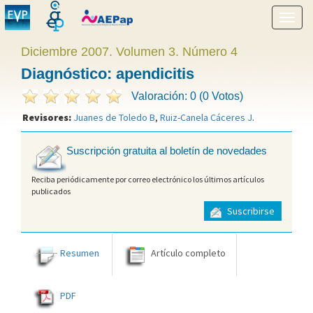
Mostr
menú
Diciembre 2007. Volumen 3. Número 4
Diagnóstico: apendicitis
Valoración: 0 (0 Votos)
Revisores:
Juanes de Toledo B
,
Ruiz-Canela Cáceres J
.
Suscripción gratuita al boletín de novedades
Reciba periódicamente por correo electrónico los últimos artículos
publicados
Suscribirse
Resumen
Artículo completo
PDF