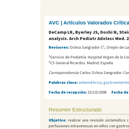
AVC | Artículos Valorados Críti
DeCamp LR, Byerley JS, Doshi N, Stei
analysis. Arch Pediatr Adolesc Med. 
1
Revisores:
Ochoa Sangrador C
, Orejón de Lu
1
Servicio de Pediatrí­a. Hospital Virgen de la 
2
CS General Ricardos. Madrid. España.
Correspondencia:
Carlos Ochoa Sangrador. Cor
Palabras clave:
antieméticos
;
gastroenteriti
Fecha de recepción:
23/10/2008
Fecha de
Resumen Estructurado
Objetivo
: realizar una revisión sistemática
perfusiones intravenosas en niños con gastroe