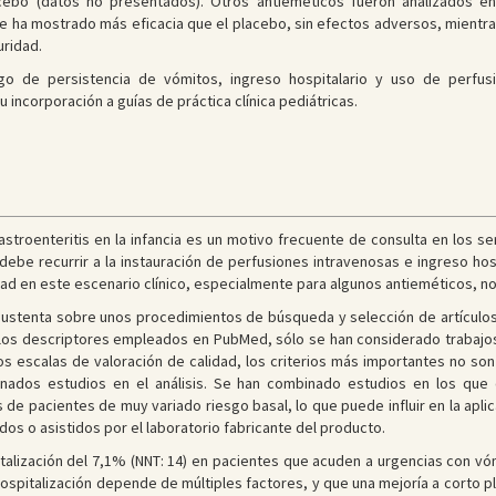
cebo (datos no presentados). Otros antieméticos fueron analizados e
e ha mostrado más eficacia que el placebo, sin efectos adversos, mient
uridad.
sgo de persistencia de vómitos, ingreso hospitalario y uso de perfu
u incorporación a guías de práctica clínica pediátricas.
astroenteritis en la infancia es un motivo frecuente de consulta en los se
debe recurrir a la instauración de perfusiones intravenosas e ingreso hosp
idad en este escenario clínico, especialmente para algunos antieméticos, n
 sustenta sobre unos procedimientos de búsqueda y selección de artículo
os descriptores empleados en PubMed, sólo se han considerado trabajos pu
s escalas de valoración de calidad, los criterios más importantes no son
inados estudios en el análisis. Se han combinado estudios en los que 
 de pacientes de muy variado riesgo basal, lo que puede influir en la aplic
os o asistidos por el laboratorio fabricante del producto.
italización del 7,1% (NNT: 14) en pacientes que acuden a urgencias con vó
spitalización depende de múltiples factores, y que una mejoría a corto pl