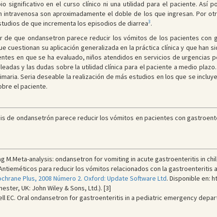
io significativo en el curso clínico ni una utilidad para el paciente. A
 intravenosa son aproximadamente el doble de los que ingresan. Por otr
3
tudios de que incrementa los episodios de diarrea
.
ar de que ondansetron parece reducir los vómitos de los pacientes con ga
e cuestionan su aplicación generalizada en la práctica clínica y que han s
tes en que se ha evaluado, niños atendidos en servicios de urgencias por
eadas y las dudas sobre la utilidad clínica para el paciente a medio plazo
imaria. Seria deseable la realización de más estudios en los que se inclu
obre el paciente.
is de ondansetrón parece reducir los vómitos en pacientes con gastroente
g M.Meta-analysis: ondansetron for vomiting in acute gastroenteritis in chi
 Antieméticos para reducir los vómitos relacionados con la gastroenteritis
ochrane Plus, 2008 Número 2. Oxford: Update Software Ltd
. Disponible en: 
ester, UK: John Wiley & Sons, Ltd.). [3]
ll EC. Oral ondansetron for gastroenteritis in a pediatric emergency depa