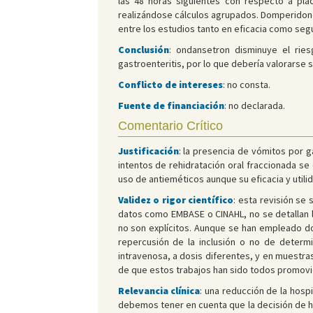
las 48 horas siguientes con respecto a pla
realizándose cálculos agrupados. Domperidon
entre los estudios tanto en eficacia como seg
Conclusión
: ondansetron disminuye el rie
gastroenteritis, por lo que debería valorarse s
Conflicto de intereses
: no consta.
Fuente de financiación
: no declarada.
Comentario Crítico
Justificación
: la presencia de vómitos por g
intentos de rehidratación oral fraccionada se 
uso de antieméticos aunque su eficacia y util
Validez o rigor científico
: esta revisión se
datos como EMBASE o CINAHL, no se detallan l
no son explícitos. Aunque se han empleado do
repercusión de la inclusión o no de determ
intravenosa, a dosis diferentes, y en muestras
de que estos trabajos han sido todos promovid
Relevancia clínica
: una reducción de la hosp
debemos tener en cuenta que la decisión de ho