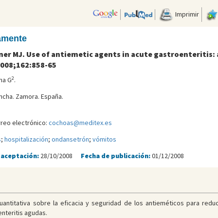
Imprimir
camente
ner MJ. Use of antiemetic agents in acute gastroenteritis
2008;162:858-65
2
na G
.
Concha. Zamora. España.
reo electrónico:
cochoas@meditex.es
s
;
hospitalización
;
ondansetrón
;
vómitos
 aceptación:
28/10/2008
Fecha de publicación:
01/12/2008
 cuantitativa sobre la eficacia y seguridad de los antieméticos para redu
nteritis agudas.