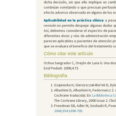
dicha decisión, sin que ello implique un camb
continúan vomitando o que precisan perfusión
efecto adverso observado en alguno de los es
Aplicabilidad en la práctica clínica
: a pes
revisión no permite despejar algunas dudas qu
Así, debemos considerar el espectro de pacien
diferentes dosis y vías de administración empl
parecen aplicables a pacientes de atención pr
que se evaluara el beneficio del tratamiento s
Cómo citar este artículo
Ochoa Sangrador C, Orejón de Luna G. Una dos
Evid Pediatr. 2008;4:73.
Bibliografía
Szajewska H, Gieruszczak-Bia?ek D, Dyla
Alhashimi D, Alhashimi H, Fedorowicz Z.
Cochrane traducida). En:
La Biblioteca C
The Cochrane Library, 2008 Issue 2. Chich
Freedman SB, Adler M, Seshadri R, Powe
2006;354:1698-705
.