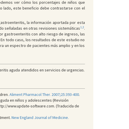
sí podemos ver cómo los porcentajes de niños que
o lado, este beneficio debe contrastarse con el
stroenteritis, la información aportada por esta
1,2
ido señaladas en otras revisiones sistemáticas
.
 gastroenteritis con alto riesgo de ingreso, las
. En todo caso, los resultados de este estudio no
yera un espectro de pacientes más amplio y en los
ritis aguda atendidos en servicios de urgencias.
ldren.
Aliment Pharmacol Ther. 2007;25:393-400
.
 aguda en niños y adolescentes (Revisión
http://www.update-software.com. (Traducida de
rtment.
New England Journal of Medicine.