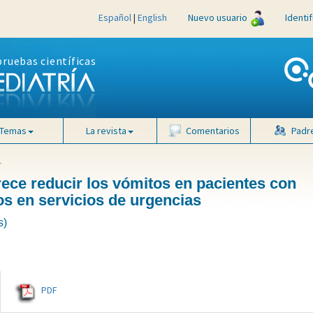
Español
|
English
Nuevo usuario
Identi
pruebas científicas
Temas
La revista
Comentarios
Padr
4
ece reducir los vómitos en pacientes con
os en servicios de urgencias
s)
PDF