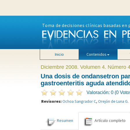
Toma de decisiones clínicas basadas en 
Inicio
Contenidos
Diciembre 2008. Volumen 4. Número 
Una dosis de ondansetron par
gastroenteritis aguda atendid
Valoración: 0 (0 Voto
Revisores:
Ochoa Sangrador C
,
Orejón de Luna G
.
Resumen
Artículo completo