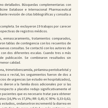
s no detallados. Búsquedas complementarias con
dicine Database e Internacional Pharmaceutical
ante revisión de citas bibliográficas y consulta a
ra completa. Se excluyeron 19 trabajos por carecer
rospectivas de registros médicos.
tes, enmascaramiento, tratamientos comparados,
ron tablas de contingencia con los recuentos de
nuevas consultas. Se contactó con los autores de
ó con dos diferentes escalas. Cuando tres o más
e publicación. Se combinaron resultados sin
menor calidad.
na, trimetobenzamida, pirilamina-pentobarbital y
osa o rectal, los seguimientos fueron de dos a
cios de urgencias (un estudio en hospitalizados),
 dieron a la familia dosis adicionales por si las
respecto a placebo redujo significativamente el
de pacientes que es necesario tratar para obtener
itos (16,9% vs 37,8%; RR: 0,45; IC 95%: 0,33-0,62;
es estudios, ondansetron incrementó la diarrea en