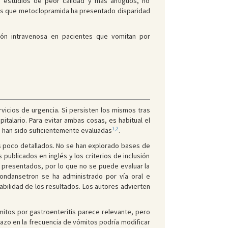
n estudios de peor calidad y más antiguos, no
ras que metoclopramida ha presentado disparidad
sión intravenosa en pacientes que vomitan por
rvicios de urgencia. Si persisten los mismos tras
italario. Para evitar ambas cosas, es habitual el
1,2
o han sido suficientemente evaluadas
.
s poco detallados. No se han explorado bases de
blicados en inglés y los criterios de inclusión
 presentados, por lo que no se puede evaluar la
ondansetron se ha administrado por vía oral e
abilidad de los resultados. Los autores advierten
mitos por gastroenteritis parece relevante, pero
azo en la frecuencia de vómitos podría modificar