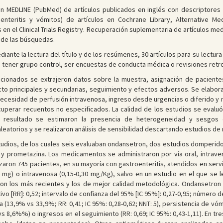
 en MEDLINE (PubMed) de artículos publicados en inglés con descriptore
enteritis y vómitos) de artículos en Cochrane Library, Alternative Me
en el Clinical Trials Registry. Recuperación suplementaria de artículos medi
a de las búsquedas.
diante la lectura del título y de los resúmenes, 30 artículos para su lectu
 no tener grupo control, ser encuestas de conducta médica o revisiones ret
leccionados se extrajeron datos sobre la muestra, asignación de pacien
o principales y secundarias, seguimiento y efectos adversos. Se elabora
necesidad de perfusión intravenosa, ingreso desde urgencias o diferido y 
uperar recuentos no especificados. La calidad de los estudios se evalu
 resultado se estimaron la presencia de heterogeneidad y sesgos d
torios y se realizaron análisis de sensibilidad descartando estudios de 
studios, de los cuales seis evaluaban ondansetron, dos estudios domperido
 prometazina. Los medicamentos se administraron por vía oral, intraven
zaron 745 pacientes, en su mayoría con gastroenteritis, atendidos en servi
4 mg) o intravenosa (0,15-0,30 mg/Kg), salvo en un estudio en el que se les
ron los más recientes y los de mejor calidad metodológica. Ondansetron 
ivo [RR]: 0,52; intervalo de confianza del 95% [IC 95%]: 0,27-0,95; número 
a (13,9% vs 33,9%; RR: 0,41; IC 95%: 0,28-0,62; NNT: 5), persistencia de vóm
vs 8,6%%) o ingresos en el seguimiento (RR: 0,69; IC 95%: 0,43-1,11). En tr