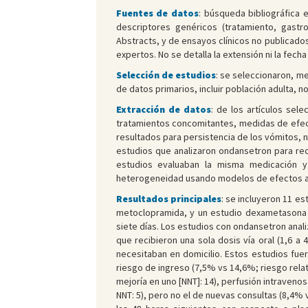
Fuentes de datos
: búsqueda bibliográfica
descriptores genéricos (tratamiento, gastro
Abstracts, y de ensayos clínicos no publicados 
expertos. No se detalla la extensión ni la fech
Selección de estudios
: se seleccionaron, me
de datos primarios, incluir población adulta,
Extracción de datos
: de los artículos se
tratamientos concomitantes, medidas de efect
resultados para persistencia de los vómitos, 
estudios que analizaron ondansetron para rec
estudios evaluaban la misma medicación y
heterogeneidad usando modelos de efectos alea
Resultados principales
: se incluyeron 11 e
metoclopramida, y un estudio dexametasona y
siete días. Los estudios con ondansetron anali
que recibieron una sola dosis vía oral (1,6 a 
necesitaban en domicilio. Estos estudios fue
riesgo de ingreso (7,5% vs 14,6%; riesgo relat
mejoría en uno [NNT]: 14), perfusión intravenos
NNT: 5), pero no el de nuevas consultas (8,4% 